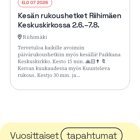
ELO 07 2026
Kesän rukoushetket Riihimäen
Keskuskirkossa 2.6.–7.8.
Riihimäki
Tervetuloa kaikille avoimiin
päivärukoushetkiin myös kesällä! Paikkana
Keskuskirkko. Kesto 15 min. 🙏🏻✝️ 🔖
Kerran kuukaudessa myös Kuunteleva
rukous. Kestjo 30 min. ja…
Lue lisää tapahtumasta Kesän rukoushetket Riihimä
Vuosittaiset
tapahtumat