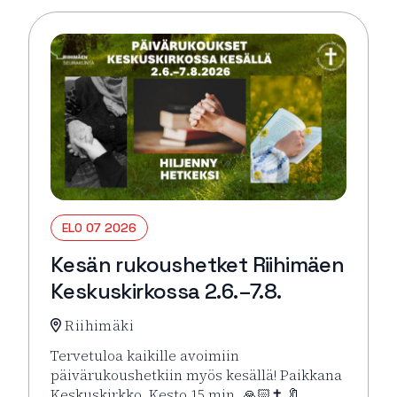
ELO 07 2026
Kesän rukoushetket Riihimäen
Keskuskirkossa 2.6.–7.8.
Riihimäki
Tervetuloa kaikille avoimiin
päivärukoushetkiin myös kesällä! Paikkana
Keskuskirkko. Kesto 15 min. 🙏🏻✝️ 🔖