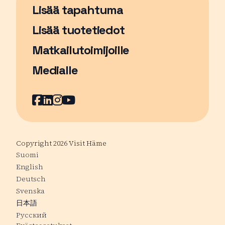
Lisää tapahtuma
Sivu avautuu uudessa ikkunassa
Lisää tuotetiedot
Matkailutoimijoille
Medialle
Facebook
Sivu avautuu uudessa ikkunassa
LinkedIn
Sivu avautuu uudessa ikkunassa
Instagram
Sivu avautuu uudessa ikkunass
YouTube
Sivu avautuu uudessa ikkuna
Copyright 2026 Visit Häme
Suomi
English
Deutsch
Svenska
日本語
Русский