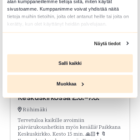
alan kumppaneillemme tietoja siitä, miten käytät
sivustoamme. Kumppanimme voivat yhdistää näitä
tietoja muihin tietoihin, joita olet antanut heille tai joita on
kerätty, kun olet käyttänyt heidän palvelujaan.
Näytä tiedot
Salli kaikki
ELO 07 2026
Muokkaa
Kesän rukoushetket Riihimäen
Keskuskirkossa 2.6.–7.8.
Riihimäki
Tervetuloa kaikille avoimiin
päivärukoushetkiin myös kesällä! Paikkana
Keskuskirkko. Kesto 15 min. 🙏🏻✝️ 🔖