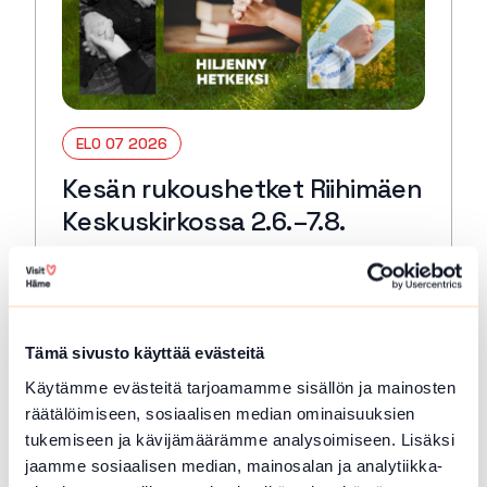
ELO 07 2026
Kesän rukoushetket Riihimäen
Keskuskirkossa 2.6.–7.8.
Riihimäki
Tervetuloa kaikille avoimiin
päivärukoushetkiin myös kesällä! Paikkana
Keskuskirkko. Kesto 15 min. 🙏🏻✝️ 🔖
Tämä sivusto käyttää evästeitä
Kerran kuukaudessa myös Kuunteleva
Käytämme evästeitä tarjoamamme sisällön ja mainosten
rukous. Kestjo 30 min. ja…
räätälöimiseen, sosiaalisen median ominaisuuksien
Lue lisää tapahtumasta Kesän rukoushetket Riihimä
tukemiseen ja kävijämäärämme analysoimiseen. Lisäksi
jaamme sosiaalisen median, mainosalan ja analytiikka-