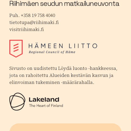
Riihimäen seudun matkailuneuvonta
Puh. +358 19 758 4040
tietotupa@riihimaki.fi
visitriihimaki.fi
Sivusto on uudistettu Löydä luonto -hankkeessa,
jota on rahoitettu Alueiden kestävän kasvun ja
elinvoiman tukeminen -määrärahalla.