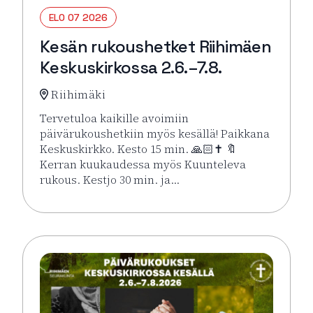
ELO 07 2026
Kesän rukoushetket Riihimäen
Keskuskirkossa 2.6.–7.8.
Riihimäki
Tervetuloa kaikille avoimiin
päivärukoushetkiin myös kesällä! Paikkana
Keskuskirkko. Kesto 15 min. 🙏🏻✝️ 🔖
Kerran kuukaudessa myös Kuunteleva
rukous. Kestjo 30 min. ja…
Lue lisää tapahtumasta Kesän rukoushetket Riihimä