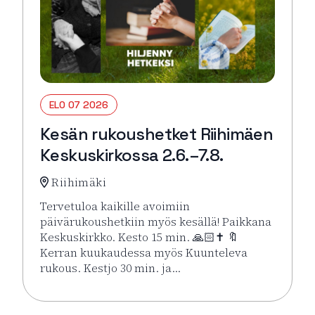
ELO 07 2026
Kesän rukoushetket Riihimäen
Keskuskirkossa 2.6.–7.8.
Riihimäki
Tervetuloa kaikille avoimiin
päivärukoushetkiin myös kesällä! Paikkana
Keskuskirkko. Kesto 15 min. 🙏🏻✝️ 🔖
Kerran kuukaudessa myös Kuunteleva
rukous. Kestjo 30 min. ja…
Lue lisää tapahtumasta Kesän rukoushetket Riihimä