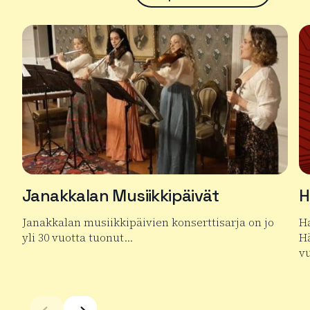
Janakkalan Musiikkipäivät
H
Janakkalan musiikkipäivien konserttisarja on jo
Ha
yli 30 vuotta tuonut…
Hä
v
Lue lisää tuotteesta Janakkalan Musiikkipäivät
Lu