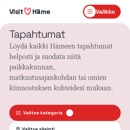
Hyppää
sisältöön
Visit
Häme
Valikko
Tapahtumat
Löydä kaikki Hämeen tapahtumat
helposti ja suodata niitä
paikkakunnan,
matkustusajankohdan tai omien
kiinnostuksen kohteidesi mukaan.
Valitse kategoria
Valitse sijainti