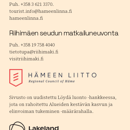
Puh. +358 3 621 3370.
tourist.info@hameenlinna.fi
hameenlinna.fi
Riihimäen seudun matkailuneuvonta
Puh. +358 19 758 4040
tietotupa@riihimaki.fi
visitriihimaki.fi
Sivusto on uudistettu Löydä luonto -hankkeessa,
jota on rahoitettu Alueiden kestävän kasvun ja
elinvoiman tukeminen -määrärahalla.