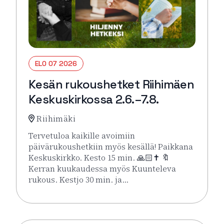
ELO 07 2026
Kesän rukoushetket Riihimäen
Keskuskirkossa 2.6.–7.8.
Riihimäki
Tervetuloa kaikille avoimiin
päivärukoushetkiin myös kesällä! Paikkana
Keskuskirkko. Kesto 15 min. 🙏🏻✝️ 🔖
Kerran kuukaudessa myös Kuunteleva
rukous. Kestjo 30 min. ja…
Lue lisää tapahtumasta Kesän rukoushetket Riihimä