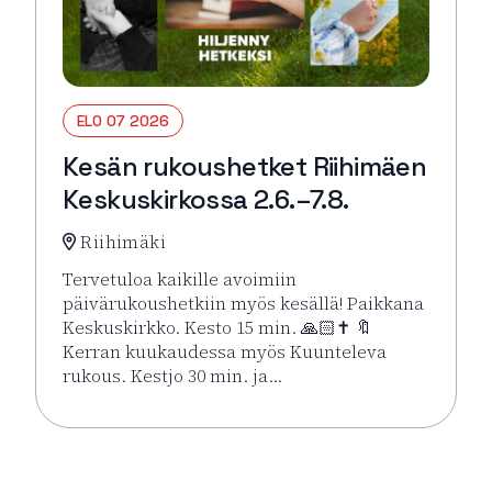
ELO 07 2026
Kesän rukoushetket Riihimäen
Keskuskirkossa 2.6.–7.8.
Riihimäki
Tervetuloa kaikille avoimiin
päivärukoushetkiin myös kesällä! Paikkana
Keskuskirkko. Kesto 15 min. 🙏🏻✝️ 🔖
Kerran kuukaudessa myös Kuunteleva
rukous. Kestjo 30 min. ja…
Lue lisää tapahtumasta Kesän rukoushetket Riihimä