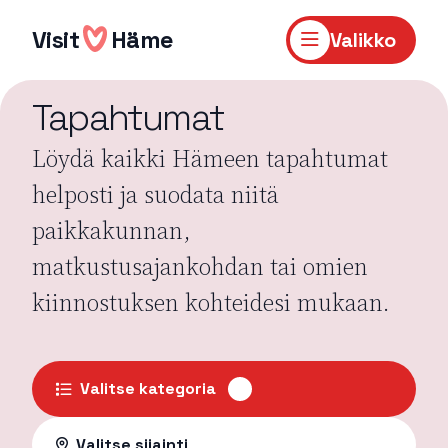
Hyppää
sisältöön
Visit
Häme
Valikko
Tapahtumat
Löydä kaikki Hämeen tapahtumat
helposti ja suodata niitä
paikkakunnan,
matkustusajankohdan tai omien
kiinnostuksen kohteidesi mukaan.
Valitse kategoria
Valitse sijainti