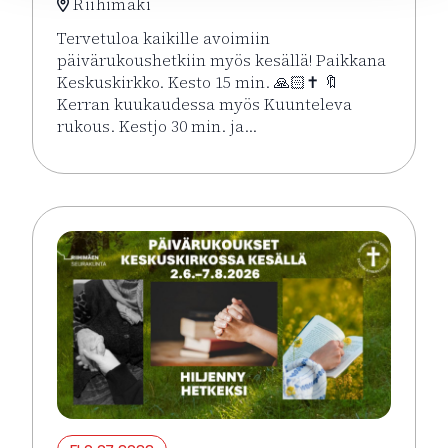
Riihimäki
Tervetuloa kaikille avoimiin
päivärukoushetkiin myös kesällä! Paikkana
Keskuskirkko. Kesto 15 min. 🙏🏻✝️ 🔖
Kerran kuukaudessa myös Kuunteleva
rukous. Kestjo 30 min. ja…
Lue lisää tapahtumasta Kesän rukoushetket Riihimä