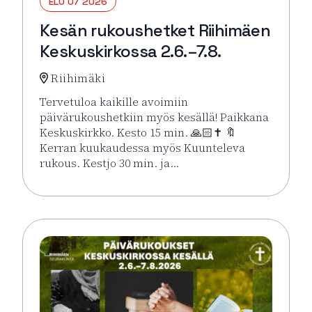
ELO 07 2026
Kesän rukoushetket Riihimäen
Keskuskirkossa 2.6.–7.8.
Riihimäki
Tervetuloa kaikille avoimiin
päivärukoushetkiin myös kesällä! Paikkana
Keskuskirkko. Kesto 15 min. 🙏🏻✝️ 🔖
Kerran kuukaudessa myös Kuunteleva
rukous. Kestjo 30 min. ja…
Lue lisää tapahtumasta Kesän rukoushetket Riihimä