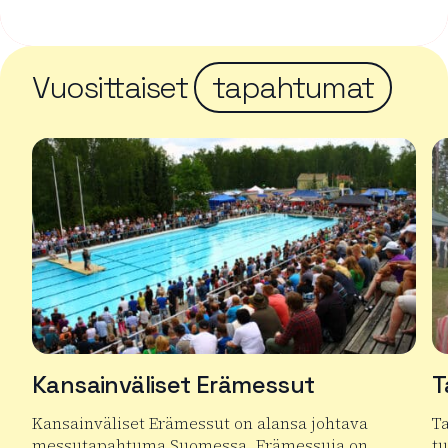
Vuosittaiset
tapahtumat
Kansainväliset Erämessut
T
Kansainväliset Erämessut on alansa johtava
T
messutapahtuma Suomessa. Erämessuja on…
t