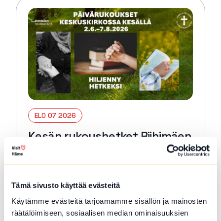
ELO 07 2026
Kesän rukoushetket Riihimäen
Keskuskirkossa 2.6.–7.8.
Riihimäki
Tämä sivusto käyttää evästeitä
Tervetuloa kaikille avoimiin
päivärukoushetkiin myös kesällä! Paikkana
Käytämme evästeitä tarjoamamme sisällön ja mainosten
Keskuskirkko. Kesto 15 min. 🙏🏻✝️ 🔖
räätälöimiseen, sosiaalisen median ominaisuuksien
Kerran kuukaudessa myös Kuunteleva