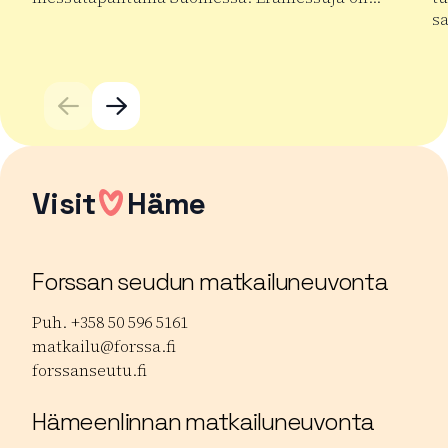
s
Lue lisää tuotteesta Kansainväliset Erämessut
Lu
Visit
Häme
Forssan seudun matkailuneuvonta
Puh. +358 50 596 5161
matkailu@forssa.fi
forssanseutu.fi
Hämeenlinnan matkailuneuvonta