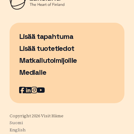
Lisää tapahtuma
Sivu avautuu uudessa ikkunassa
Lisää tuotetiedot
Matkailutoimijoille
Medialle
Facebook
Sivu avautuu uudessa ikkunassa
LinkedIn
Sivu avautuu uudessa ikkunassa
Instagram
Sivu avautuu uudessa ikkunass
YouTube
Sivu avautuu uudessa ikkuna
Copyright 2026 Visit Häme
Suomi
English