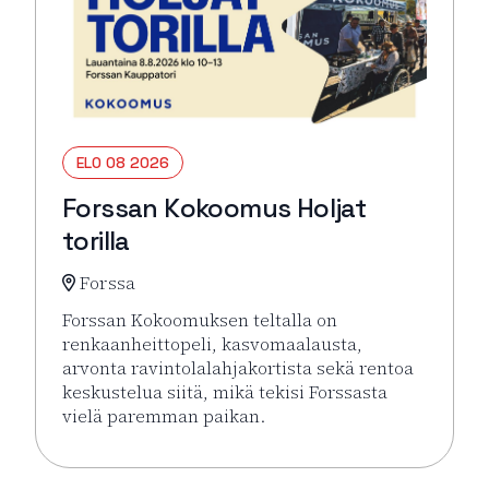
ELO 08 2026
Forssan Kokoomus Holjat
torilla
Forssa
Forssan Kokoomuksen teltalla on
renkaanheittopeli, kasvomaalausta,
arvonta ravintolalahjakortista sekä rentoa
keskustelua siitä, mikä tekisi Forssasta
vielä paremman paikan.
Lue lisää tapahtumasta Forssan Kokoomus Holjat tor