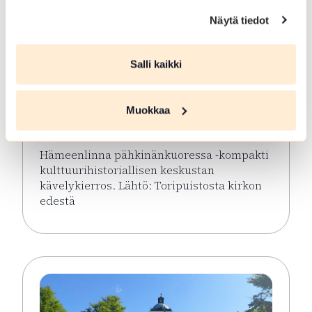
Näytä tiedot
ELO 08 2026
Salli kaikki
Hämeenlinna
pähkinänkuoressa
Muokkaa
Hämeenlinna
Hämeenlinna pähkinänkuoressa -kompakti
kulttuurihistoriallisen keskustan
kävelykierros. Lähtö: Toripuistosta kirkon
edestä
Lue lisää tapahtumasta Hämeenlinna pähkinänkuor