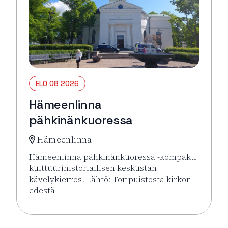
ELO 08 2026
Hämeenlinna
pähkinänkuoressa
Hämeenlinna
Hämeenlinna pähkinänkuoressa -kompakti
kulttuurihistoriallisen keskustan
kävelykierros. Lähtö: Toripuistosta kirkon
edestä
Lue lisää tapahtumasta Hämeenlinna pähkinänkuor