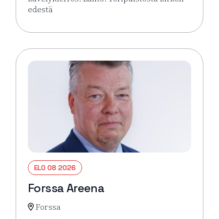
edestä
Lue lisää tapahtumasta Hämeenlinna pähkinänkuor
ELO 08 2026
Forssa Areena
Forssa