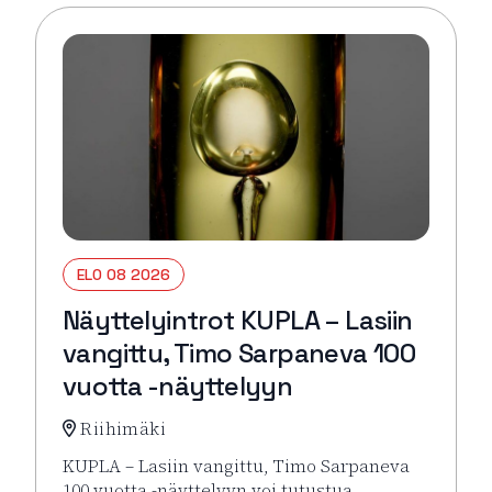
ELO 08 2026
Näyttelyintrot KUPLA – Lasiin
vangittu, Timo Sarpaneva 100
vuotta -näyttelyyn
Riihimäki
KUPLA – Lasiin vangittu, Timo Sarpaneva
100 vuotta -näyttelyyn voi tutustua