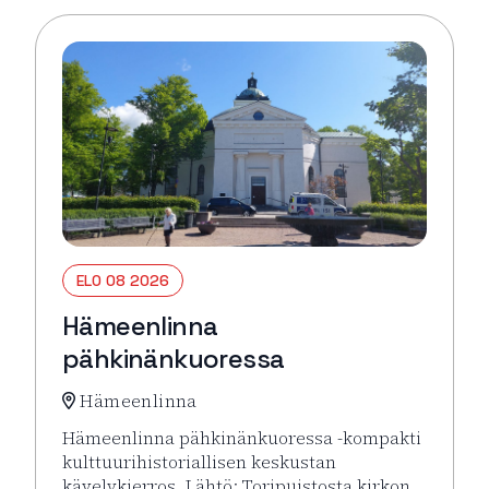
ELO 08 2026
Hämeenlinna
pähkinänkuoressa
Hämeenlinna
Hämeenlinna pähkinänkuoressa -kompakti
kulttuurihistoriallisen keskustan
kävelykierros. Lähtö: Toripuistosta kirkon