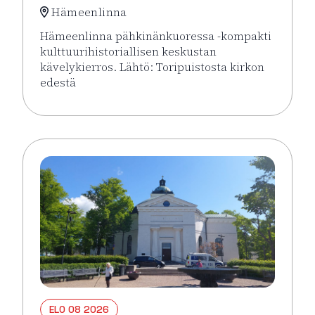
Hämeenlinna
Hämeenlinna pähkinänkuoressa -kompakti
kulttuurihistoriallisen keskustan
kävelykierros. Lähtö: Toripuistosta kirkon
edestä
Lue lisää tapahtumasta Hämeenlinna pähkinänkuor
ELO 08 2026