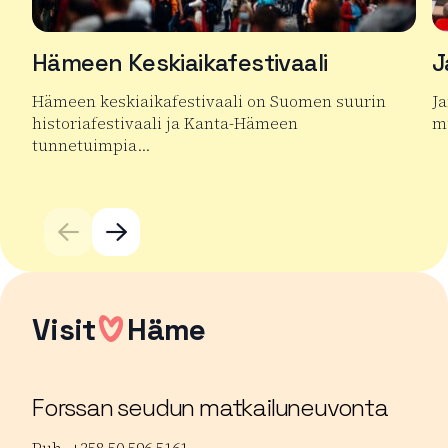
Hämeen Keskiaikafestivaali
J
Hämeen keskiaikafestivaali on Suomen suurin
J
historiafestivaali ja Kanta-Hämeen
mu
tunnetuimpia…
Lu
Lue lisää tuotteesta Hämeen Keskiaikafestivaali
Visit
Häme
Forssan seudun matkailuneuvonta