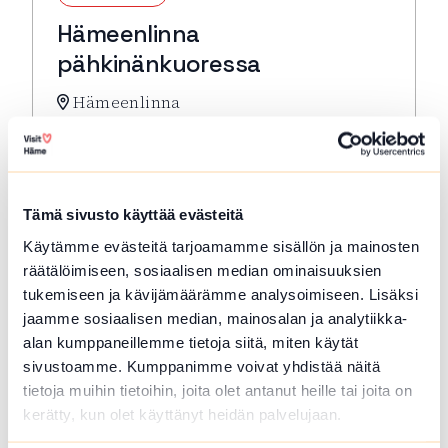
Hämeenlinna
pähkinänkuoressa
Hämeenlinna
Hämeenlinna pähkinänkuoressa -kompakti
kulttuurihistoriallisen keskustan
kävelykierros. Lähtö: Toripuistosta kirkon
edestä
Tämä sivusto käyttää evästeitä
Lue lisää tapahtumasta Hämeenlinna pähkinänkuor
Käytämme evästeitä tarjoamamme sisällön ja mainosten
räätälöimiseen, sosiaalisen median ominaisuuksien
tukemiseen ja kävijämäärämme analysoimiseen. Lisäksi
jaamme sosiaalisen median, mainosalan ja analytiikka-
alan kumppaneillemme tietoja siitä, miten käytät
sivustoamme. Kumppanimme voivat yhdistää näitä
tietoja muihin tietoihin, joita olet antanut heille tai joita on
kerätty, kun olet käyttänyt heidän palvelujaan.