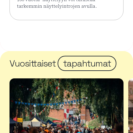
tarkemmin näyttelyintrojen avulla.
Lue lisää tapahtumasta Näyttelyintrot KUPLA – Lasi
Vuosittaiset
tapahtumat