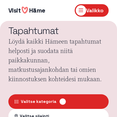
Hyppää
sisältöön
Visit
Häme
Valikko
Tapahtumat
Löydä kaikki Hämeen tapahtumat
helposti ja suodata niitä
paikkakunnan,
matkustusajankohdan tai omien
kiinnostuksen kohteidesi mukaan.
Valitse kategoria
Valitse sijainti