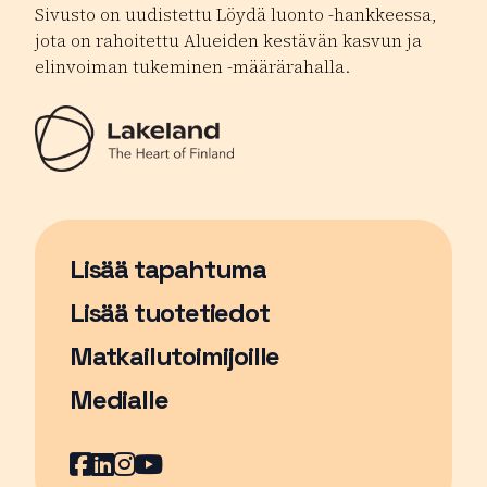
Sivusto on uudistettu Löydä luonto -hankkeessa,
jota on rahoitettu Alueiden kestävän kasvun ja
elinvoiman tukeminen -määrärahalla.
Lisää tapahtuma
Sivu avautuu uudessa ikkunassa
Lisää tuotetiedot
Matkailutoimijoille
Medialle
Facebook
Sivu avautuu uudessa ikkunassa
LinkedIn
Sivu avautuu uudessa ikkunassa
Instagram
Sivu avautuu uudessa ikkunass
YouTube
Sivu avautuu uudessa ikkuna