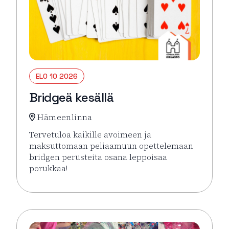
ELO 10 2026
Bridgeä kesällä
Hämeenlinna
Tervetuloa kaikille avoimeen ja
maksuttomaan peliaamuun opettelemaan
bridgen perusteita osana leppoisaa
porukkaa!
Lue lisää tapahtumasta Bridgeä kesällä