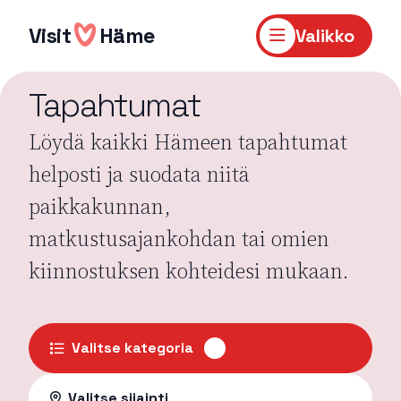
Hyppää
sisältöön
Visit
Häme
Valikko
Tapahtumat
Löydä kaikki Hämeen tapahtumat
helposti ja suodata niitä
paikkakunnan,
matkustusajankohdan tai omien
kiinnostuksen kohteidesi mukaan.
Valitse kategoria
Valitse sijainti