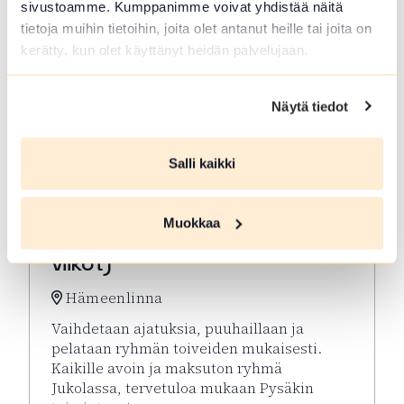
sivustoamme. Kumppanimme voivat yhdistää näitä
tietoja muihin tietoihin, joita olet antanut heille tai joita on
kerätty, kun olet käyttänyt heidän palvelujaan.
Näytä tiedot
Salli kaikki
ELO 10 2026
Muokkaa
Virkeyttä Viikkoon (parittomat
viikot)
Hämeenlinna
Vaihdetaan ajatuksia, puuhaillaan ja
pelataan ryhmän toiveiden mukaisesti.
Kaikille avoin ja maksuton ryhmä
Jukolassa, tervetuloa mukaan Pysäkin