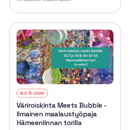
Lue lisää tapahtumasta Väriroiskinta Meets Bubble 
ELO 10 2026
Väriroiskinta Meets Bubble -
Ilmainen maalaustyöpaja
Hämeenlinnan torilla