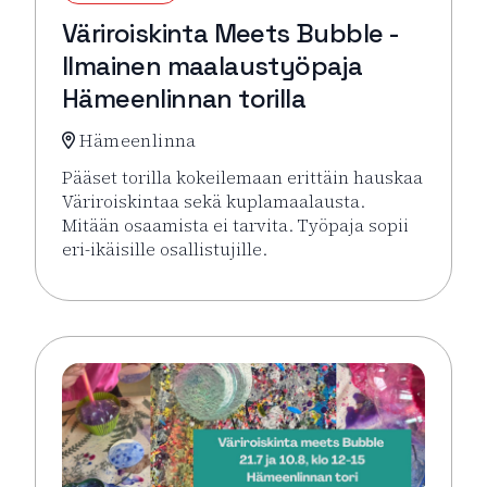
Väriroiskinta Meets Bubble -
Ilmainen maalaustyöpaja
Hämeenlinnan torilla
Hämeenlinna
Pääset torilla kokeilemaan erittäin hauskaa
Väriroiskintaa sekä kuplamaalausta.
Mitään osaamista ei tarvita. Työpaja sopii
eri-ikäisille osallistujille.
Lue lisää tapahtumasta Väriroiskinta Meets Bubble 