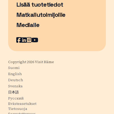
Lisää tuotetiedot
Matkailutoimijoille
Medialle
Facebook
Sivu avautuu uudessa ikkunassa
LinkedIn
Sivu avautuu uudessa ikkunassa
Instagram
Sivu avautuu uudessa ikkunass
YouTube
Sivu avautuu uudessa ikkuna
Copyright 2026 Visit Häme
Suomi
English
Deutsch
Svenska
日本語
Русский
Evästeasetukset
Tietosuoja
Saavutettavuus