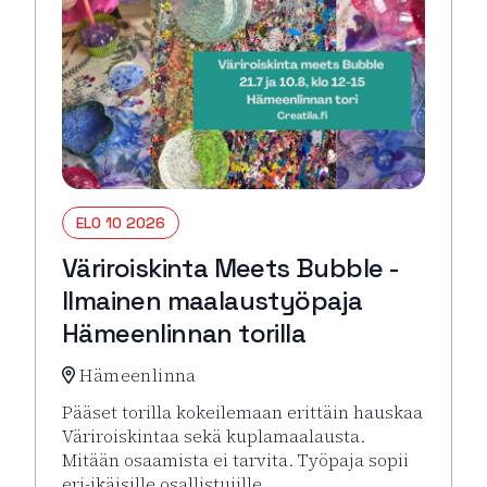
ELO 10 2026
Väriroiskinta Meets Bubble -
Ilmainen maalaustyöpaja
Hämeenlinnan torilla
Hämeenlinna
Pääset torilla kokeilemaan erittäin hauskaa
Väriroiskintaa sekä kuplamaalausta.
Mitään osaamista ei tarvita. Työpaja sopii
eri-ikäisille osallistujille.