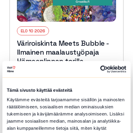
ELO 10 2026
Väriroiskinta Meets Bubble -
Ilmainen maalaustyöpaja
Hämeenlinnan torilla
Hämeenlinna
Pääset torilla kokeilemaan erittäin hauskaa
Väriroiskintaa sekä kuplamaalausta.
Tämä sivusto käyttää evästeitä
Mitään osaamista ei tarvita. Työpaja sopii
Käytämme evästeitä tarjoamamme sisällön ja mainosten
eri-ikäisille osallistujille.
räätälöimiseen, sosiaalisen median ominaisuuksien
Lue lisää tapahtumasta Väriroiskinta Meets Bubble 
tukemiseen ja kävijämäärämme analysoimiseen. Lisäksi
jaamme sosiaalisen median, mainosalan ja analytiikka-
alan kumppaneillemme tietoja siitä, miten käytät