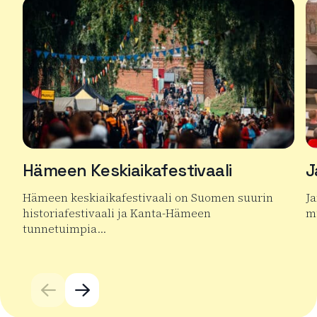
Hämeen Keskiaikafestivaali
J
Hämeen keskiaikafestivaali on Suomen suurin
J
historiafestivaali ja Kanta-Hämeen
mu
tunnetuimpia…
Lu
Lue lisää tuotteesta Hämeen Keskiaikafestivaali