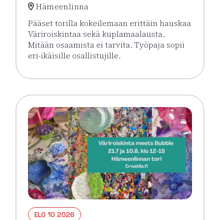
Hämeenlinna
Pääset torilla kokeilemaan erittäin hauskaa
Väriroiskintaa sekä kuplamaalausta.
Mitään osaamista ei tarvita. Työpaja sopii
eri-ikäisille osallistujille.
Lue lisää tapahtumasta Väriroiskinta Meets Bubble 
ELO 10 2026