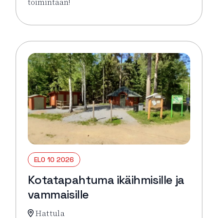
toimintaan!
Lue lisää tapahtumasta Virkeyttä Viikkoon (parittom
ELO 10 2026
Kotatapahtuma ikäihmisille ja
vammaisille
Hattula