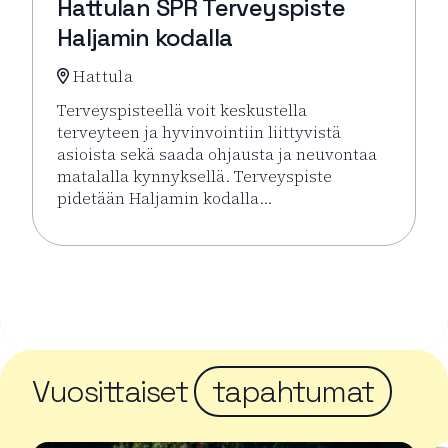
Hattulan SPR Terveyspiste
Haljamin kodalla
Hattula
Terveyspisteellä voit keskustella
terveyteen ja hyvinvointiin liittyvistä
asioista sekä saada ohjausta ja neuvontaa
matalalla kynnyksellä. Terveyspiste
pidetään Haljamin kodalla…
Lue lisää tapahtumasta Hattulan SPR Terveyspiste H
Vuosittaiset
tapahtumat