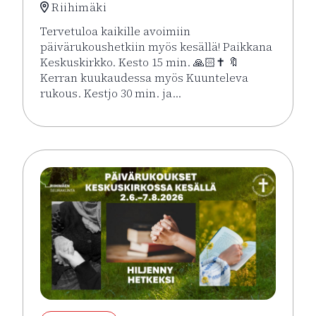
Riihimäki
Tervetuloa kaikille avoimiin
päivärukoushetkiin myös kesällä! Paikkana
Keskuskirkko. Kesto 15 min. 🙏🏻✝️ 🔖
Kerran kuukaudessa myös Kuunteleva
rukous. Kestjo 30 min. ja…
Lue lisää tapahtumasta Kesän rukoushetket Riihimä