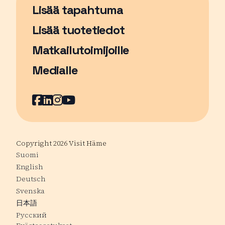
Lisää tapahtuma
Sivu avautuu uudessa ikkunassa
Lisää tuotetiedot
Matkailutoimijoille
Medialle
Facebook
Sivu avautuu uudessa ikkunassa
LinkedIn
Sivu avautuu uudessa ikkunassa
Instagram
Sivu avautuu uudessa ikkunass
YouTube
Sivu avautuu uudessa ikkuna
Copyright 2026 Visit Häme
Suomi
English
Deutsch
Svenska
日本語
Русский