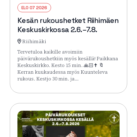
ELO 07 2026
Kesän rukoushetket Riihimäen
Keskuskirkossa 2.6.–7.8.
Riihimäki
Tervetuloa kaikille avoimiin
päivärukoushetkiin myös kesällä! Paikkana
Keskuskirkko. Kesto 15 min. 🙏🏻✝️ 🔖
Kerran kuukaudessa myös Kuunteleva
rukous. Kestjo 30 min. ja…
Lue lisää tapahtumasta Kesän rukoushetket Riihimä