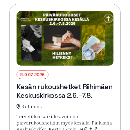
ELO 07 2026
Kesän rukoushetket Riihimäen
Keskuskirkossa 2.6.–7.8.
Riihimäki
Tervetuloa kaikille avoimiin
päivärukoushetkiin myös kesällä! Paikkana
Keskuskirkko. Kesto 15 min. 🙏🏻✝️ 🔖