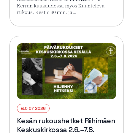
Kerran kuukaudessa myös Kuunteleva
rukous. Kestjo 30 min. ja…
Lue lisää tapahtumasta Kesän rukoushetket Riihimä
ELO 07 2026
Kesän rukoushetket Riihimäen
Keskuskirkossa 2.6.–7.8.