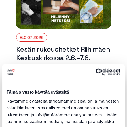
ELO 07 2026
Kesän rukoushetket Riihimäen
Keskuskirkossa 2.6.–7.8.
Riihimäki
Tervetuloa kaikille avoimiin
päivärukoushetkiin myös kesällä! Paikkana
Keskuskirkko. Kesto 15 min. 🙏🏻✝️ 🔖
Tämä sivusto käyttää evästeitä
Kerran kuukaudessa myös Kuunteleva
Käytämme evästeitä tarjoamamme sisällön ja mainosten
rukous. Kestjo 30 min. ja…
räätälöimiseen, sosiaalisen median ominaisuuksien
Lue lisää tapahtumasta Kesän rukoushetket Riihimä
tukemiseen ja kävijämäärämme analysoimiseen. Lisäksi
jaamme sosiaalisen median, mainosalan ja analytiikka-