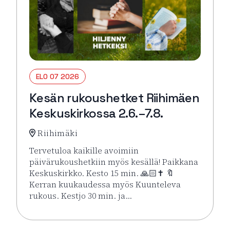
ELO 07 2026
Kesän rukoushetket Riihimäen
Keskuskirkossa 2.6.–7.8.
Riihimäki
Tervetuloa kaikille avoimiin
päivärukoushetkiin myös kesällä! Paikkana
Keskuskirkko. Kesto 15 min. 🙏🏻✝️ 🔖
Kerran kuukaudessa myös Kuunteleva
rukous. Kestjo 30 min. ja…
Lue lisää tapahtumasta Kesän rukoushetket Riihimä