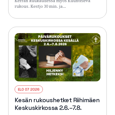
Kerran kuukaudessa myös Kuunteleva
rukous. Kestjo 30 min. ja…
Lue lisää tapahtumasta Kesän rukoushetket Riihimä
ELO 07 2026
Kesän rukoushetket Riihimäen
Keskuskirkossa 2.6.–7.8.