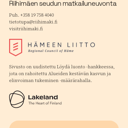
Riihimäen seudun matkailuneuvonta
Puh. +358 19 758 4040
tietotupa@riihimaki.fi
visitriihimaki.fi
Sivusto on uudistettu Löydä luonto -hankkeessa,
jota on rahoitettu Alueiden kestävän kasvun ja
elinvoiman tukeminen -määrärahalla.