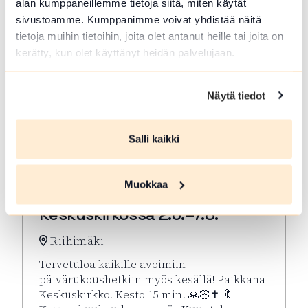
alan kumppaneillemme tietoja siitä, miten käytät
sivustoamme. Kumppanimme voivat yhdistää näitä
tietoja muihin tietoihin, joita olet antanut heille tai joita on
kerätty, kun olet käyttänyt heidän palvelujaan.
Näytä tiedot
Salli kaikki
ELO 07 2026
Muokkaa
Kesän rukoushetket Riihimäen
Keskuskirkossa 2.6.–7.8.
Riihimäki
Tervetuloa kaikille avoimiin
päivärukoushetkiin myös kesällä! Paikkana
Keskuskirkko. Kesto 15 min. 🙏🏻✝️ 🔖