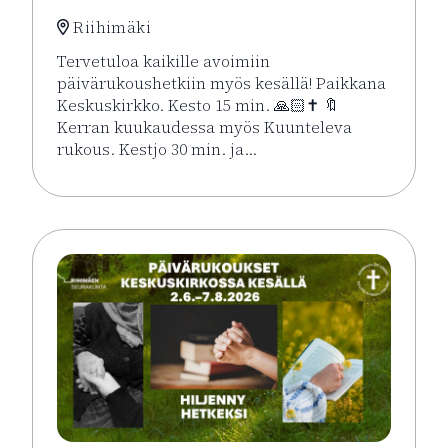
Riihimäki
Tervetuloa kaikille avoimiin
päivärukoushetkiin myös kesällä! Paikkana
Keskuskirkko. Kesto 15 min. 🙏🏻✝️ 🔖
Kerran kuukaudessa myös Kuunteleva
rukous. Kestjo 30 min. ja…
Lue lisää tapahtumasta Kesän rukoushetket Riihimä