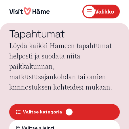
Hyppää
sisältöön
Visit
Häme
Valikko
Tapahtumat
Löydä kaikki Hämeen tapahtumat
helposti ja suodata niitä
paikkakunnan,
matkustusajankohdan tai omien
kiinnostuksen kohteidesi mukaan.
Valitse kategoria
Valitse sijainti