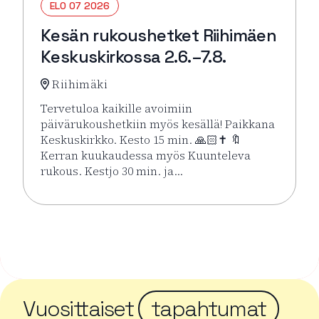
ELO 07 2026
Kesän rukoushetket Riihimäen
Keskuskirkossa 2.6.–7.8.
Riihimäki
Tervetuloa kaikille avoimiin
päivärukoushetkiin myös kesällä! Paikkana
Keskuskirkko. Kesto 15 min. 🙏🏻✝️ 🔖
Kerran kuukaudessa myös Kuunteleva
rukous. Kestjo 30 min. ja…
Lue lisää tapahtumasta Kesän rukoushetket Riihimä
Vuosittaiset
tapahtumat