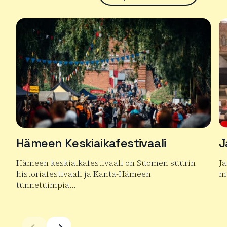
Hämeen Keskiaikafestivaali
J
Hämeen keskiaikafestivaali on Suomen suurin
J
historiafestivaali ja Kanta-Hämeen
mu
tunnetuimpia…
Lu
Lue lisää tuotteesta Hämeen Keskiaikafestivaali