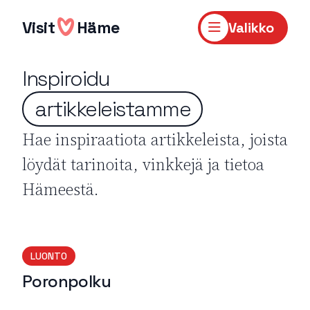
Hyppää
sisältöön
Visit
Häme
Valikko
Inspiroidu
artikkeleistamme
Hae inspiraatiota artikkeleista, joista
löydät tarinoita, vinkkejä ja tietoa
Hämeestä.
LUONTO
Poronpolku
Lue lisää