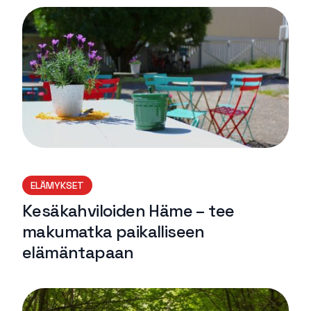
ELÄMYKSET
Kesäkahviloiden Häme – tee
makumatka paikalliseen
elämäntapaan
Lue lisää