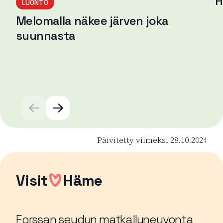
H
LUONTO
Melomalla näkee järven joka
Lu
suunnasta
Lue lisää
Päivitetty viimeksi 28.10.2024
Visit
Häme
Forssan seudun matkailuneuvonta