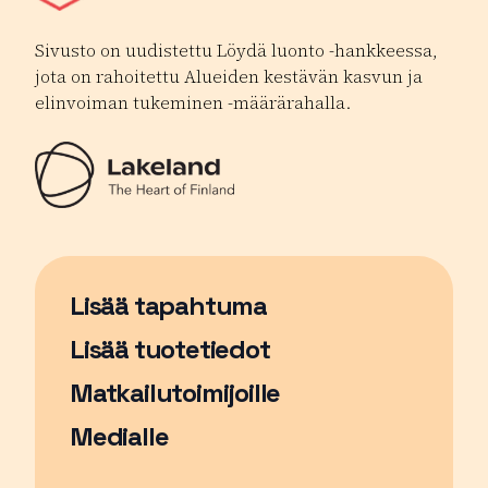
Sivusto on uudistettu Löydä luonto -hankkeessa,
jota on rahoitettu Alueiden kestävän kasvun ja
elinvoiman tukeminen -määrärahalla.
Lisää tapahtuma
Sivu avautuu uudessa ikkunassa
Lisää tuotetiedot
Matkailutoimijoille
Medialle