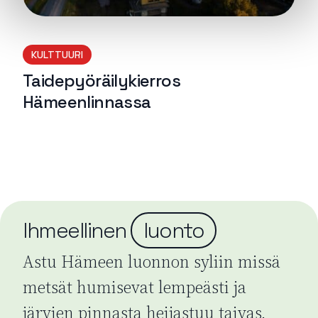
KULTTUURI
Taidepyöräilykierros
Hämeenlinnassa
Lue lisää
Ihmeellinen
luonto
Astu Hämeen luonnon syliin missä
metsät humisevat lempeästi ja
järvien pinnasta heijastuu taivas.