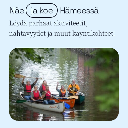
Näe
ja koe
Hämeessä
Löydä parhaat aktiviteetit,
nähtävyydet ja muut käyntikohteet!