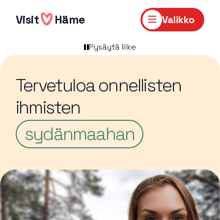
Hyppää
sisältöön
Visit
Häme
Valikko
Pysäytä liike
Tervetuloa onnellisten
ihmisten
sydänmaahan