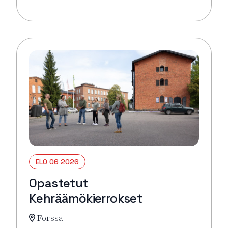
Lue lisää tapahtumasta Pysäkin torikahvit
ELO 06 2026
Opastetut
Kehräämökierrokset
Forssa