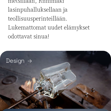
metsillään, Riihimäki
lasinpuhalluksellaan ja
teollisuusperinteillään.
Lukemattomat uudet elämykset
odottavat sinua!
Design