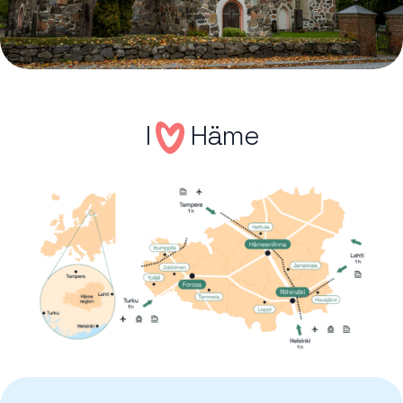
I
Häme