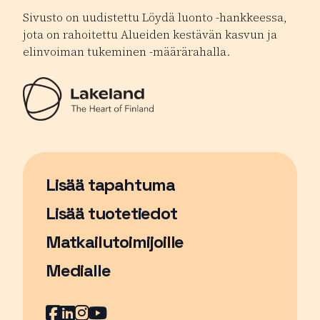
Sivusto on uudistettu Löydä luonto -hankkeessa,
jota on rahoitettu Alueiden kestävän kasvun ja
elinvoiman tukeminen -määrärahalla.
Lisää tapahtuma
Sivu avautuu uudessa ikkunassa
Lisää tuotetiedot
Matkailutoimijoille
Medialle
Facebook
Sivu avautuu uudessa ikkunassa
LinkedIn
Sivu avautuu uudessa ikkunassa
Instagram
Sivu avautuu uudessa ikkunass
YouTube
Sivu avautuu uudessa ikkuna