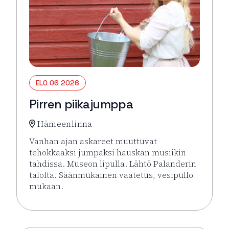
ELO 06 2026
Pirren piikajumppa
Hämeenlinna
Vanhan ajan askareet muuttuvat
tehokkaaksi jumpaksi hauskan musiikin
tahdissa. Museon lipulla. Lähtö Palanderin
talolta. Säänmukainen vaatetus, vesipullo
mukaan.
Lue lisää tapahtumasta Pirren piikajumppa