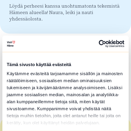
Löydä perheesi kanssa unohtumatonta tekemistä
Hämeen alueella! Naura, leiki ja nauti
yhdessäolosta.
Lapsiperheille
Löydä
Hämeen
Tämä sivusto käyttää evästeitä
kätketyt helmet
Käytämme evästeitä tarjoamamme sisällön ja mainosten
räätälöimiseen, sosiaalisen median ominaisuuksien
tukemiseen ja kävijämäärämme analysoimiseen. Lisäksi
kanssamme
jaamme sosiaalisen median, mainosalan ja analytiikka-
alan kumppaneillemme tietoja siitä, miten käytät
Löydä Hämeen kätketyt helmet kanssamme
sivustoamme. Kumppanimme voivat yhdistää näitä
tietoja muihin tietoihin, joita olet antanut heille tai joita on
kerätty, kun olet käyttänyt heidän palvelujaan.