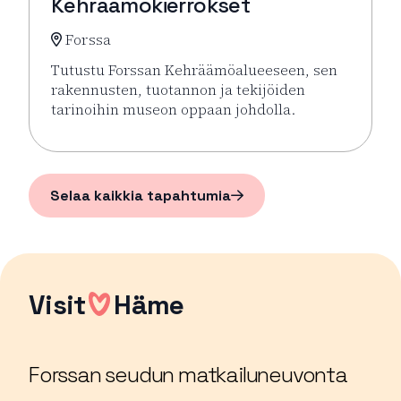
Kehräämökierrokset
Forssa
Tutustu Forssan Kehräämöalueeseen, sen
rakennusten, tuotannon ja tekijöiden
tarinoihin museon oppaan johdolla.
Lue lisää tapahtumasta Opastetut Kehräämökierro
Selaa kaikkia tapahtumia
Visit
Häme
Forssan seudun matkailuneuvonta