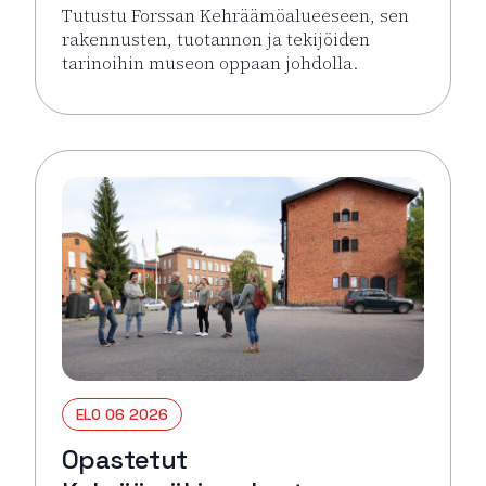
Tutustu Forssan Kehräämöalueeseen, sen
rakennusten, tuotannon ja tekijöiden
tarinoihin museon oppaan johdolla.
Lue lisää tapahtumasta Opastetut Kehräämökierro
ELO 06 2026
Opastetut