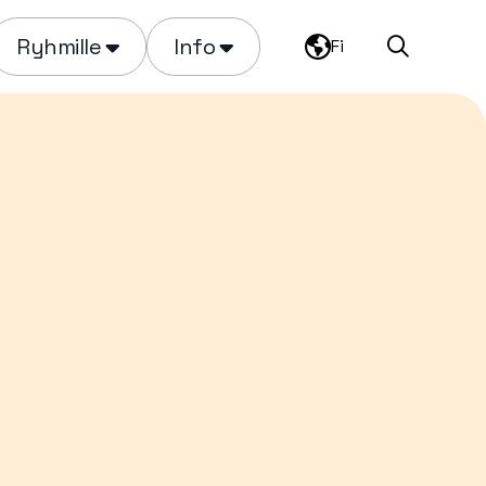
Ryhmille
Info
Fi
Haku