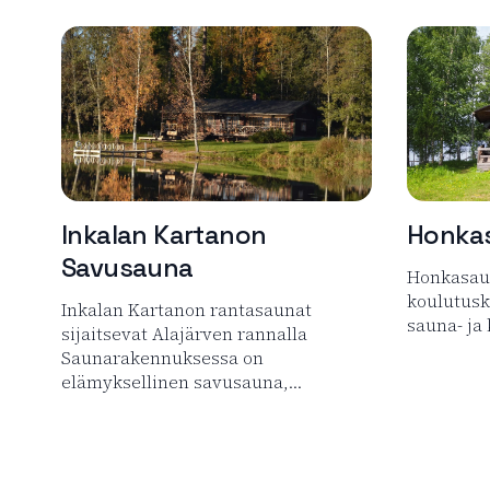
Inkalan Kartanon
Honka
Savusauna
Honkasau
koulutus
Inkalan Kartanon rantasaunat
sauna- ja
sijaitsevat Alajärven rannalla
Saunarakennuksessa on
Lue lisää
elämyksellinen savusauna,…
Lue lisää tuotteesta Inkalan Kartanon Savusauna