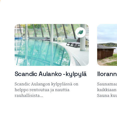
Sustainable Trave
Scandic Aulanko -kylpylä
Iloran
Scandic Aulangon kylpylässä on
Saunamaa
helppo rentoutua ja nauttia
kaikkiaan 
rauhallisista…
Sauna ku
Lue lisää tuotteesta Scandic Aulanko -kylpylä
Lue lisää