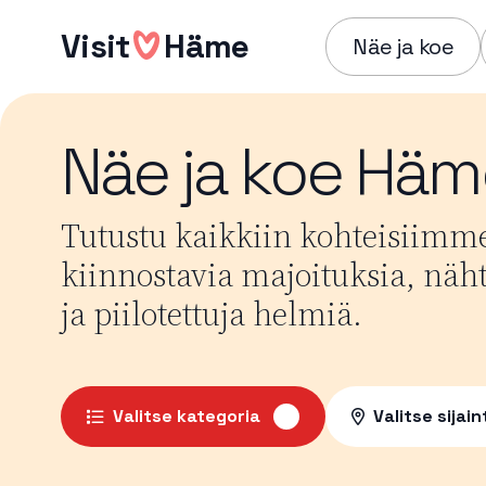
Hyppää
Visit
Häme
sisältöön
Näe ja koe
Näe ja koe Hä
Tutustu kaikkiin kohteisiimme
kiinnostavia majoituksia, näht
ja piilotettuja helmiä.
Valitse kategoria
Valitse sijain