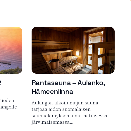
2
Rantasauna – Aulanko,
Hämeenlinna
Vuoden
Aulangon ulkoilumajan sauna
langolle
tarjoaa aidon suomalaisen
saunaelämyksen ainutlaatuisessa
järvimaisemassa…
iasauna 1952