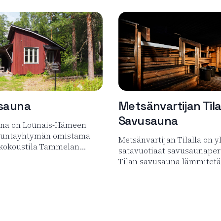
sauna
Metsänvartijan Til
Savusauna
na on Lounais-Hämeen
kuntayhtymän omistama
Metsänvartijan Tilalla on yl
 kokoustila Tammelan…
satavuotiaat savusaunaper
Tilan savusauna lämmitet
 tuotteesta Honkasauna
Lue lisää tuotteesta Metsä