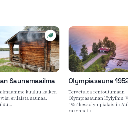
l Finland
Sustainable Travel Finland
nan Saunamaailma
Olympiasauna 195
ilmaamme kuuluu kaiken
Tervetuloa rentoutumaan
viisi erilaista saunaa.
Olympiasaunan löylyihin! 
uluu…
1952 kesäolympialaisiin Au
rakennettu…
 tuotteesta Ilorannan Saunamaailma
Lue lisää tuotteesta Olymp