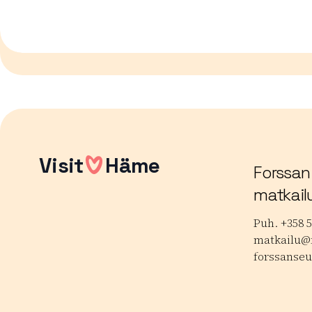
Visit
Häme
Forssan
matkail
Puh. +358 5
matkailu@f
forssanseu