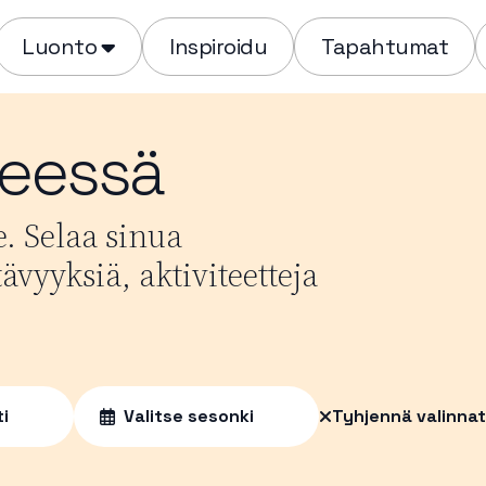
Luonto
Inspiroidu
Tapahtumat
meessä
. Selaa sinua
ävyyksiä, aktiviteetteja
ti
Valitse sesonki
Tyhjennä valinnat