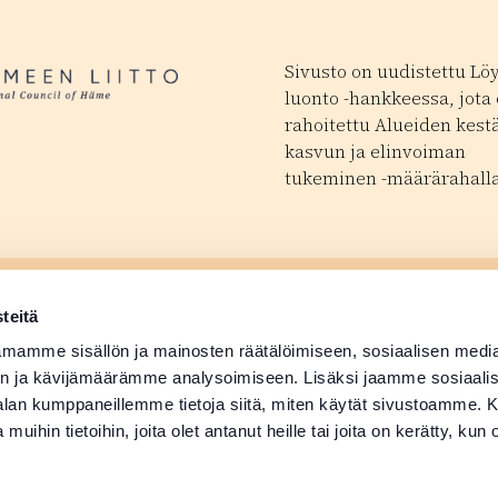
Sivusto on uudistettu Lö
luonto -hankkeessa, jota
rahoitettu Alueiden kest
kasvun ja elinvoiman
tukeminen -määrärahalla
ä tapahtuma
Matkailutoimijoill
 avautuu uudessa ikkunassa
teitä
ä tuotetiedot
Medialle
mamme sisällön ja mainosten räätälöimiseen, sosiaalisen medi
n ja kävijämäärämme analysoimiseen. Lisäksi jaamme sosiaali
-alan kumppaneillemme tietoja siitä, miten käytät sivustoamme
 muihin tietoihin, joita olet antanut heille tai joita on kerätty, kun 
Suomi
English
Deutsch
Svenska
日本語
Русский