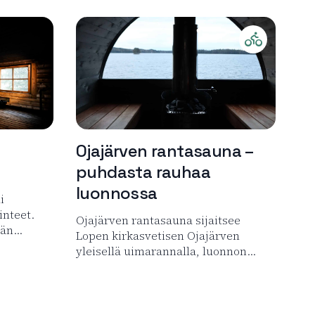
Lue lisää tuotteesta Rantasauna – Aulanko,
Tervetuloa 
a
Ojajärven rantasauna –
puhdasta rauhaa
luonnossa
i
inteet.
Ojajärven rantasauna sijaitsee
ään…
Lopen kirkasvetisen Ojajärven
yleisellä uimarannalla, luonnon…
nvartijan Tila Savusauna
Lue lisää tuotteesta Ojajärven rantasauna 