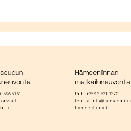
 seudun
Hämeenlinnan
uneuvonta
matkailuneuvonta
0 596 5161
Puh. +358 3 621 3370.
orssa.fi
tourist.info@hameenlinna
tu.fi
hameenlinna.fi