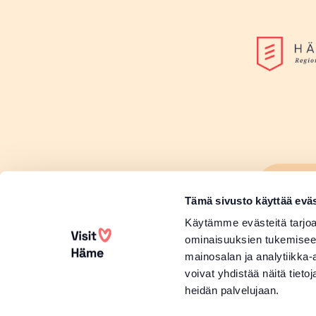
Lisä
Sivu
Tämä sivusto käyttää eväs
Lisä
Käytämme evästeitä tarjoa
ominaisuuksien tukemisee
mainosalan ja analytiikka
voivat yhdistää näitä tietoja
heidän palvelujaan.
Copyright 2026 Visit Häme