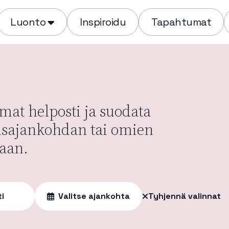
Luonto
Inspiroidu
Tapahtumat
at helposti ja suodata
usajankohdan tai omien
aan.
ti
Valitse ajankohta
Tyhjennä valinnat