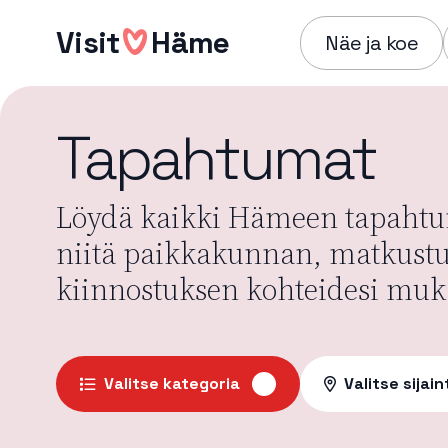
Hyppää
Visit
Häme
sisältöön
Näe ja koe
Tapahtumat
Löydä kaikki Hämeen tapahtum
niitä paikkakunnan, matkust
kiinnostuksen kohteidesi muk
Valitse kategoria
Valitse sijain