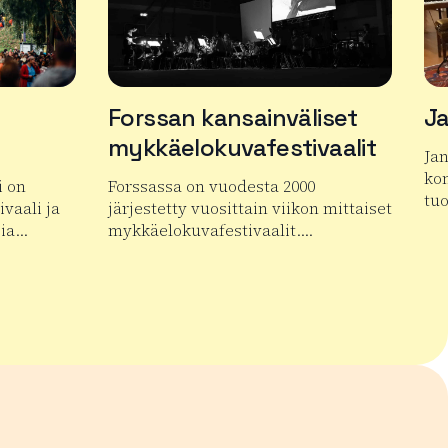
Forssan kansainväliset
Ja
mykkäelokuvafestivaalit
Ja
kon
i on
Forssassa on vuodesta 2000
tu
vaali ja
järjestetty vuosittain viikon mittaiset
pia…
mykkäelokuvafestivaalit….
Lue
n Keskiaikafestivaali
Lue lisää tuotteesta Forssan kansainväliset 