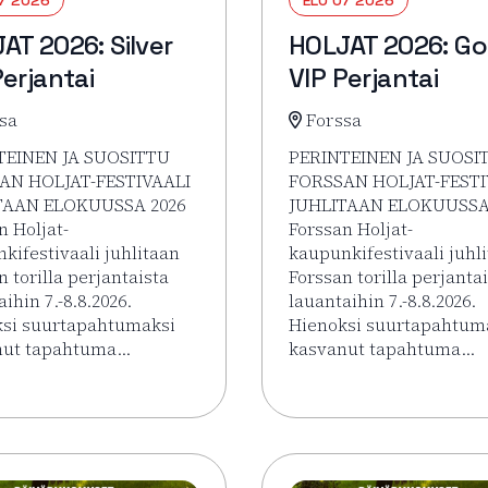
AT 2026: Silver
HOLJAT 2026: Go
Perjantai
VIP Perjantai
sa
Forssa
TEINEN JA SUOSITTU
PERINTEINEN JA SUOSI
AN HOLJAT-FESTIVAALI
FORSSAN HOLJAT-FESTI
TAAN ELOKUUSSA 2026
JUHLITAAN ELOKUUSSA
n Holjat-
Forssan Holjat-
kifestivaali juhlitaan
kaupunkifestivaali juhl
n torilla perjantaista
Forssan torilla perjanta
ihin 7.-8.8.2026.
lauantaihin 7.-8.8.2026.
si suurtapahtumaksi
Hienoksi suurtapahtum
nut tapahtuma…
kasvanut tapahtuma…
sää tapahtumasta HOLJAT 2026: Silver VIP Perjantai
Lue lisää tapahtumasta 