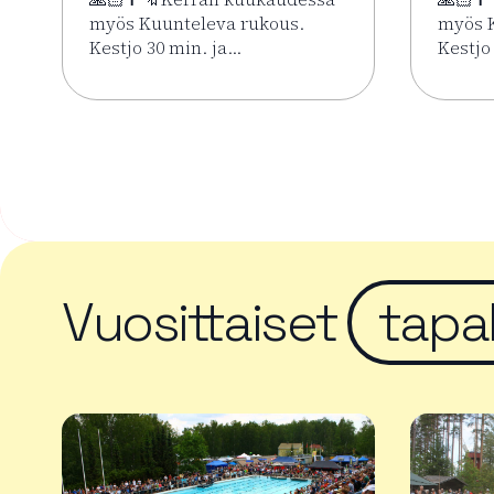
myös Kuunteleva rukous.
myös K
Kestjo 30 min. ja…
Kestjo
Lue lisää tapahtumasta Kesän rukoushetket Riih
Lue li
Vuosittaiset
tapa