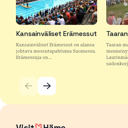
Kansainväliset Erämessut
Taaran
Kansainväliset Erämessut on alansa
Taaran ma
johtava messutapahtuma Suomessa.
menneisyy
Erämessuja on…
Laurinmä
sadonkor
Lue lisää tuotteesta Kansainväliset Erämessut
Lue lisää
Visit
Häme