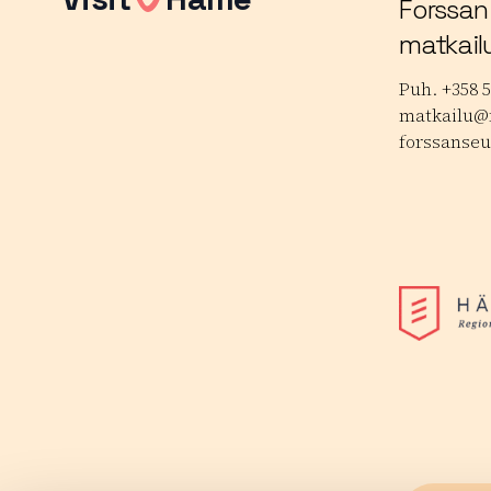
Forssan
matkail
Puh. +358 5
matkailu@f
forssanseu