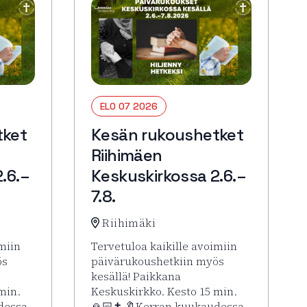
ELO 07 2026
tket
Kesän rukoushetket
Riihimäen
.6.–
Keskuskirkossa 2.6.–
7.8.
Riihimäki
miin
Tervetuloa kaikille avoimiin
ös
päivärukoushetkiin myös
kesällä! Paikkana
min.
Keskuskirkko. Kesto 15 min.
dessa
🙏🏻✝️ 🔖Kerran kuukaudessa