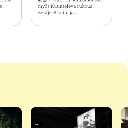
s.
myös Kuunteleva rukous.
Kestjo 30 min. ja…
ssa 2.6.–7.8.
Kesän rukoushetket Riihimäen Keskuskirkossa 2.6.–7.8.
Lue lisää tapahtumasta Kesän rukoushetke