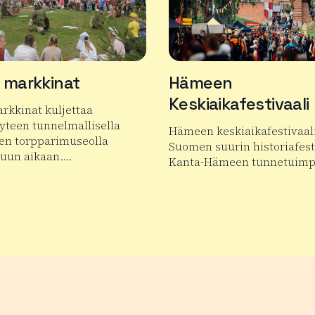
 markkinat
Hämeen
Keskiaikafestivaali
rkkinat kuljettaa
teen tunnelmallisella
Hämeen keskiaikafestivaal
en torpparimuseolla
Suomen suurin historiafesti
juun aikaan….
Kanta-Hämeen tunnetuim
 tuotteesta Taaran markkinat
Lue lisää tuotteesta Hämee