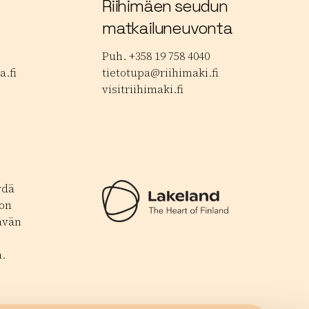
Riihimäen seudun
matkailuneuvonta
Puh. +358 19 758 4040
.fi
tietotupa@riihimaki.fi
visitriihimaki.fi
ydä
 on
ävän
.