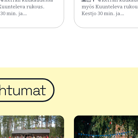
uunteleva rukous.
myös Kuunteleva rukou
 30 min. ja…
Kestjo 30 min. ja…
imäen Keskuskirkossa 2.6.–7.8.
sää tapahtumasta Kesän rukoushetket Riihimäen Keskuskirko
Lue lisää tapahtumasta 
htumat