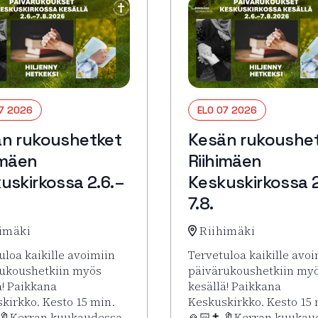
07 2026
ELO 07 2026
n rukoushetket
Kesän rukoushe
imäen
Riihimäen
uskirkossa 2.6.–
Keskuskirkossa 2
7.8.
imäki
Riihimäki
uloa kaikille avoimiin
Tervetuloa kaikille avoi
ukoushetkiin myös
päivärukoushetkiin my
ä! Paikkana
kesällä! Paikkana
kirkko. Kesto 15 min.
Keskuskirkko. Kesto 15 
 🔖Kerran kuukaudessa
🙏🏻✝️ 🔖Kerran kuukau