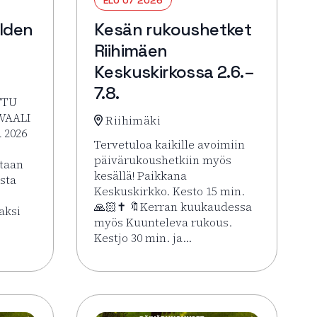
lden
Kesän rukoushetket
Riihimäen
Keskuskirkossa 2.6.–
7.8.
TTU
VAALI
Riihimäki
 2026
Tervetuloa kaikille avoimiin
päivärukoushetkiin myös
itaan
kesällä! Paikkana
ista
Keskuskirkko. Kesto 15 min.
🙏🏻✝️ 🔖Kerran kuukaudessa
aksi
myös Kuunteleva rukous.
Kestjo 30 min. ja…
HOLJAT 2026: Golden VIP Perjantai
Lue lisää tapahtumasta Kesän rukoushetke