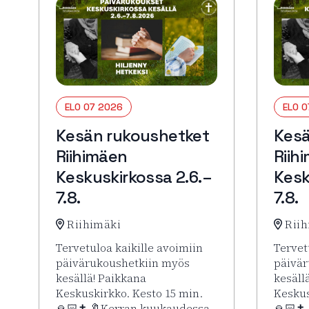
ELO 07 2026
ELO 
Kesän rukoushetket
Kesä
Riihimäen
Riih
Keskuskirkossa 2.6.–
Kesk
7.8.
7.8.
Riihimäki
Riih
Tervetuloa kaikille avoimiin
Tervet
päivärukoushetkiin myös
päivär
kesällä! Paikkana
kesäll
Keskuskirkko. Kesto 15 min.
Keskus
🙏🏻✝️ 🔖Kerran kuukaudessa
🙏🏻✝️