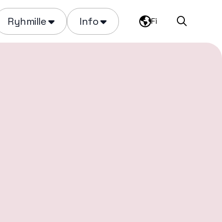
Ryhmille
Info
Fi
Haku