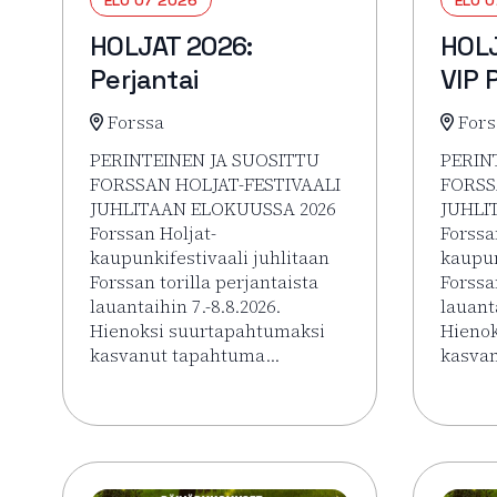
HOLJAT 2026:
HOLJ
Perjantai
VIP 
Forssa
Fors
PERINTEINEN JA SUOSITTU
PERIN
FORSSAN HOLJAT-FESTIVAALI
FORSS
JUHLITAAN ELOKUUSSA 2026
JUHLI
Forssan Holjat-
Forssa
kaupunkifestivaali juhlitaan
kaupun
Forssan torilla perjantaista
Forssa
lauantaihin 7.-8.8.2026.
lauanta
Hienoksi suurtapahtumaksi
Hienok
kasvanut tapahtuma…
kasva
Lue lisää tapahtumasta HOLJAT 2026: Perjantai
Lue li