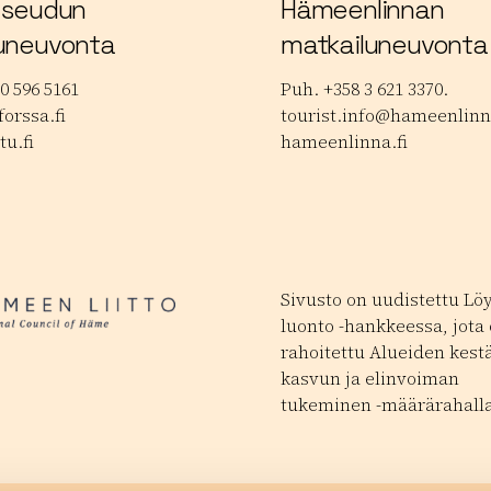
 seudun
Hämeenlinnan
uneuvonta
matkailuneuvonta
0 596 5161
Puh. +358 3 621 3370.
orssa.fi
tourist.info@hameenlinna
tu.fi
hameenlinna.fi
Sivusto on uudistettu Lö
luonto -hankkeessa, jota
rahoitettu Alueiden kest
kasvun ja elinvoiman
tukeminen -määrärahalla