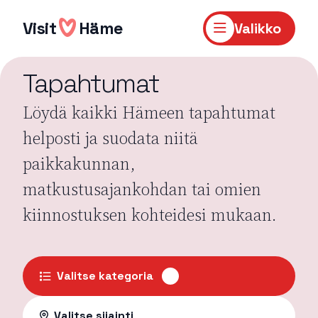
Hyppää
sisältöön
Visit
Häme
Valikko
Tapahtumat
Löydä kaikki Hämeen tapahtumat
helposti ja suodata niitä
paikkakunnan,
matkustusajankohdan tai omien
kiinnostuksen kohteidesi mukaan.
Valitse kategoria
Valitse sijainti