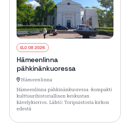
ELO 08 2026
Hämeenlinna
pähkinänkuoressa
Hämeenlinna
Hämeenlinna pähkinänkuoressa -kompakti
kulttuurihistoriallisen keskustan
kävelykierros. Lähtö: Toripuistosta kirkon
edestä
Lue lisää tapahtumasta Hämeenlinna pähkinänkuor