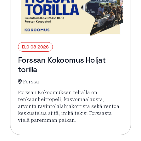
ELO 08 2026
Forssan Kokoomus Holjat
torilla
Forssa
Forssan Kokoomuksen teltalla on
renkaanheittopeli, kasvomaalausta,
arvonta ravintolalahjakortista sekä rentoa
keskustelua siitä, mikä tekisi Forssasta
vielä paremman paikan.
Lue lisää tapahtumasta Forssan Kokoomus Holjat tor