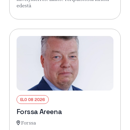
edestä
Lue lisää tapahtumasta Hämeenlinna pähkinänkuor
ELO 08 2026
Forssa Areena
Forssa