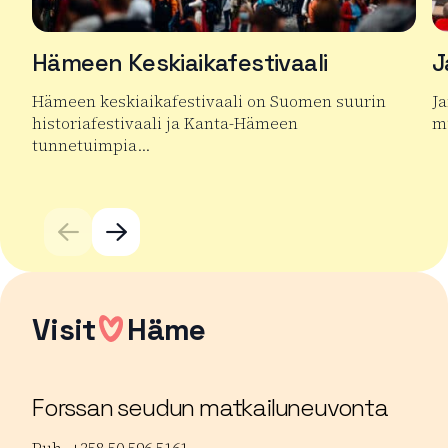
Hämeen Keskiaikafestivaali
J
Hämeen keskiaikafestivaali on Suomen suurin
J
historiafestivaali ja Kanta-Hämeen
mu
tunnetuimpia…
Lu
Lue lisää tuotteesta Hämeen Keskiaikafestivaali
Visit
Häme
Forssan seudun matkailuneuvonta