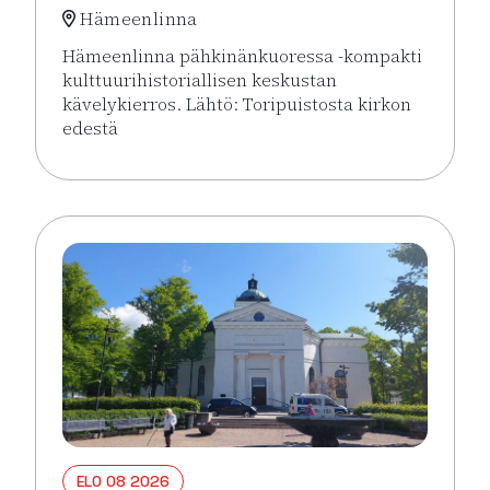
Hämeenlinna
Hämeenlinna pähkinänkuoressa -kompakti
kulttuurihistoriallisen keskustan
kävelykierros. Lähtö: Toripuistosta kirkon
edestä
Lue lisää tapahtumasta Hämeenlinna pähkinänkuor
ELO 08 2026