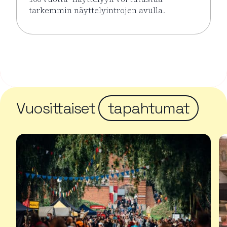
tarkemmin näyttelyintrojen avulla.
Lue lisää tapahtumasta Näyttelyintrot KUPLA – Lasi
Vuosittaiset
tapahtumat