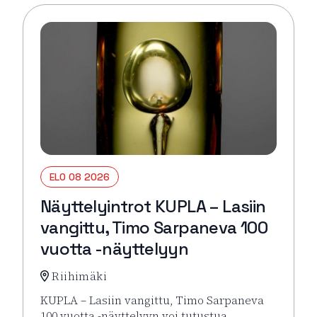
ELO 08 2026
Näyttelyintrot KUPLA – Lasiin
vangittu, Timo Sarpaneva 100
vuotta -näyttelyyn
Riihimäki
KUPLA – Lasiin vangittu, Timo Sarpaneva
100 vuotta -näyttelyyn voi tutustua