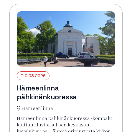
ELO 08 2026
Hämeenlinna
pähkinänkuoressa
Hämeenlinna
Hämeenlinna pähkinänkuoressa -kompakti
kulttuurihistoriallisen keskustan
kävelykierros. Lähtö: Toripuistosta kirkon