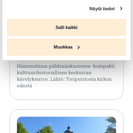
Näytä tiedot
ELO 08 2026
Salli kaikki
Hämeenlinna
pähkinänkuoressa
Muokkaa
Hämeenlinna
Hämeenlinna pähkinänkuoressa -kompakti
kulttuurihistoriallisen keskustan
kävelykierros. Lähtö: Toripuistosta kirkon
edestä
Lue lisää tapahtumasta Hämeenlinna pähkinänkuor