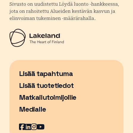
Sivusto on uudistettu Löydä luonto -hankkeessa,
jota on rahoitettu Alueiden kestävän kasvun ja
elinvoiman tukeminen -määrärahalla.
Lisää tapahtuma
Sivu avautuu uudessa ikkunassa
Lisää tuotetiedot
Matkailutoimijoille
Medialle
Facebook
Sivu avautuu uudessa ikkunassa
LinkedIn
Sivu avautuu uudessa ikkunassa
Instagram
Sivu avautuu uudessa ikkunass
YouTube
Sivu avautuu uudessa ikkuna