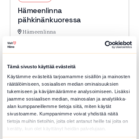
Hämeenlinna
pähkinänkuoressa
Hämeenlinna
Hämeenlinna pähkinänkuoressa -kompakti
kulttuurihistoriallisen keskustan
kävelykierros. Lähtö: Toripuistosta kirkon
edestä
Tämä sivusto käyttää evästeitä
Lue lisää tapahtumasta Hämeenlinna pähkinänkuor
Käytämme evästeitä tarjoamamme sisällön ja mainosten
räätälöimiseen, sosiaalisen median ominaisuuksien
tukemiseen ja kävijämäärämme analysoimiseen. Lisäksi
jaamme sosiaalisen median, mainosalan ja analytiikka-
alan kumppaneillemme tietoja siitä, miten käytät
sivustoamme. Kumppanimme voivat yhdistää näitä
tietoja muihin tietoihin, joita olet antanut heille tai joita on
kerätty, kun olet käyttänyt heidän palvelujaan.