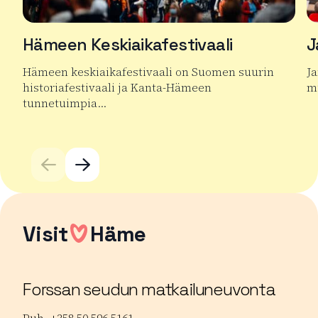
Hämeen Keskiaikafestivaali
J
Hämeen keskiaikafestivaali on Suomen suurin
J
historiafestivaali ja Kanta-Hämeen
mu
tunnetuimpia…
Lu
Lue lisää tuotteesta Hämeen Keskiaikafestivaali
Visit
Häme
Forssan seudun matkailuneuvonta