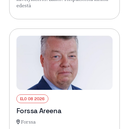
edestä
Lue lisää tapahtumasta Hämeenlinna pähkinänkuor
ELO 08 2026
Forssa Areena
Forssa