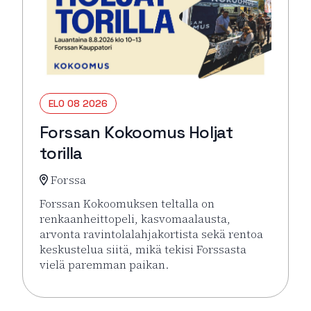
ELO 08 2026
Forssan Kokoomus Holjat
torilla
Forssa
Forssan Kokoomuksen teltalla on
renkaanheittopeli, kasvomaalausta,
arvonta ravintolalahjakortista sekä rentoa
keskustelua siitä, mikä tekisi Forssasta
vielä paremman paikan.
Lue lisää tapahtumasta Forssan Kokoomus Holjat tor