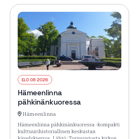
ELO 08 2026
Hämeenlinna
pähkinänkuoressa
Hämeenlinna
Hämeenlinna pähkinänkuoressa -kompakti
kulttuurihistoriallisen keskustan
kävelykierros. Lähtö: Toripuistosta kirkon