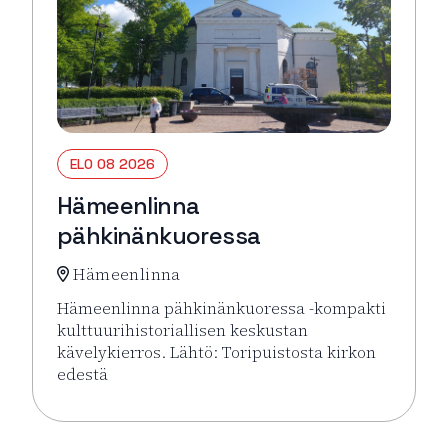
ELO 08 2026
Hämeenlinna
pähkinänkuoressa
Hämeenlinna
Hämeenlinna pähkinänkuoressa -kompakti
kulttuurihistoriallisen keskustan
kävelykierros. Lähtö: Toripuistosta kirkon
edestä
Lue lisää tapahtumasta Hämeenlinna pähkinänkuor