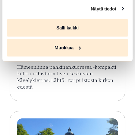
Näytä tiedot
ELO 08 2026
Salli kaikki
Hämeenlinna
pähkinänkuoressa
Muokkaa
Hämeenlinna
Hämeenlinna pähkinänkuoressa -kompakti
kulttuurihistoriallisen keskustan
kävelykierros. Lähtö: Toripuistosta kirkon
edestä
Lue lisää tapahtumasta Hämeenlinna pähkinänkuor