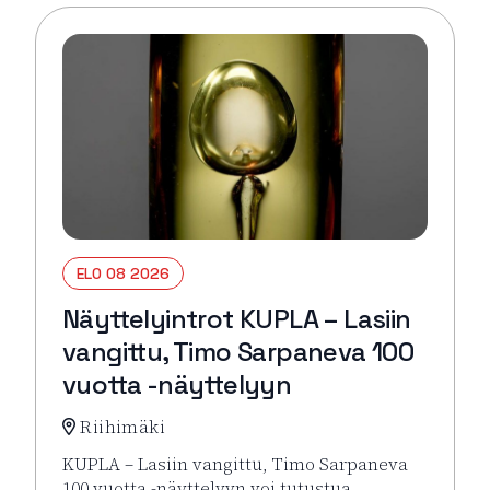
ELO 08 2026
Näyttelyintrot KUPLA – Lasiin
vangittu, Timo Sarpaneva 100
vuotta -näyttelyyn
Riihimäki
KUPLA – Lasiin vangittu, Timo Sarpaneva
100 vuotta -näyttelyyn voi tutustua