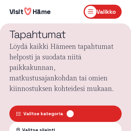
Hyppää
sisältöön
Visit
Häme
Valikko
Tapahtumat
Löydä kaikki Hämeen tapahtumat
helposti ja suodata niitä
paikkakunnan,
matkustusajankohdan tai omien
kiinnostuksen kohteidesi mukaan.
Valitse kategoria
Valitse sijainti