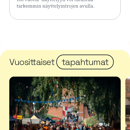
tarkemmin näyttelyintrojen avulla.
Lue lisää tapahtumasta Näyttelyintrot KUPLA – Lasi
Vuosittaiset
tapahtumat