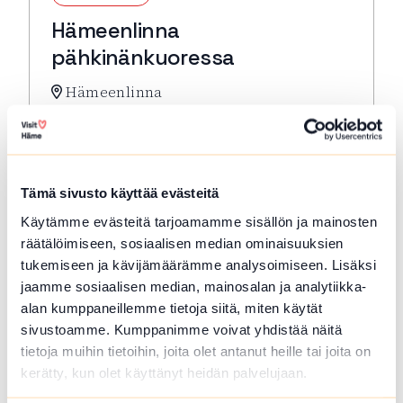
Hämeenlinna
pähkinänkuoressa
Hämeenlinna
Hämeenlinna pähkinänkuoressa -kompakti
kulttuurihistoriallisen keskustan
kävelykierros. Lähtö: Toripuistosta kirkon
edestä
Tämä sivusto käyttää evästeitä
Lue lisää tapahtumasta Hämeenlinna pähkinänkuor
Käytämme evästeitä tarjoamamme sisällön ja mainosten
räätälöimiseen, sosiaalisen median ominaisuuksien
tukemiseen ja kävijämäärämme analysoimiseen. Lisäksi
jaamme sosiaalisen median, mainosalan ja analytiikka-
alan kumppaneillemme tietoja siitä, miten käytät
sivustoamme. Kumppanimme voivat yhdistää näitä
tietoja muihin tietoihin, joita olet antanut heille tai joita on
kerätty, kun olet käyttänyt heidän palvelujaan.