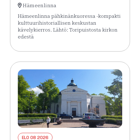
Hämeenlinna
Hämeenlinna pähkinänkuoressa -kompakti
kulttuurihistoriallisen keskustan
kävelykierros. Lähtö: Toripuistosta kirkon
edestä
Lue lisää tapahtumasta Hämeenlinna pähkinänkuor
ELO 08 2026