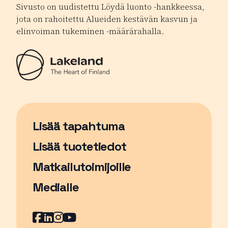
Sivusto on uudistettu Löydä luonto -hankkeessa,
jota on rahoitettu Alueiden kestävän kasvun ja
elinvoiman tukeminen -määrärahalla.
Lisää tapahtuma
Sivu avautuu uudessa ikkunassa
Lisää tuotetiedot
Matkailutoimijoille
Medialle
Facebook
Sivu avautuu uudessa ikkunassa
LinkedIn
Sivu avautuu uudessa ikkunassa
Instagram
Sivu avautuu uudessa ikkunass
YouTube
Sivu avautuu uudessa ikkuna