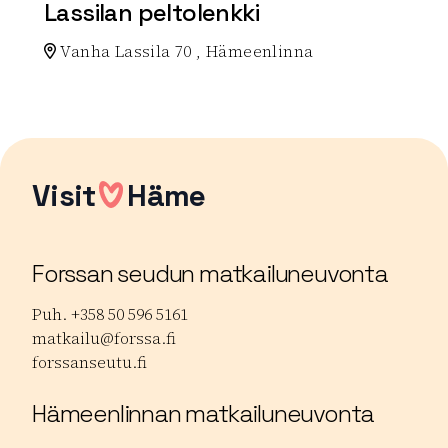
Lassilan peltolenkki
Vanha Lassila 70 , Hämeenlinna
Lue lisää luontokohteesta Lassilan peltolenkki
Visit
Häme
Forssan seudun matkailuneuvonta
Puh. +358 50 596 5161
matkailu@forssa.fi
forssanseutu.fi
Hämeenlinnan matkailuneuvonta