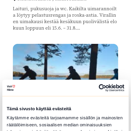
Laituri, pukusuoja ja wc. Kaikilta uimarannoilt
a löytyy pelastusrengas ja roska-astia. Virallin
en uimakausi kestää kesäkuun puolivälistä elo
kuun loppuun eli 15.6. – 31.8....
Lue lisää luontokohteesta Sairion uimaranta
array(0) { }
Tämä sivusto käyttää evästeitä
Käytämme evästeitä tarjoamamme sisällön ja mainosten
PYÖRÄILYREITTI
räätälöimiseen, sosiaalisen median ominaisuuksien