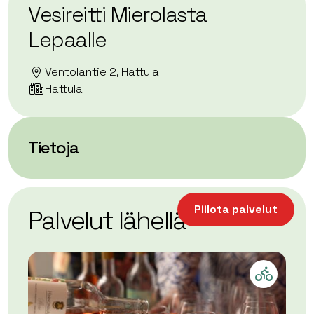
Vesireitti Mierolasta
Lepaalle
Ventolantie 2, Hattula
Hattula
Tietoja
| ©
Leaflet
OpenStreetMap
+
Piilota palvelut
Palvelut lähellä
−
Tervetulo