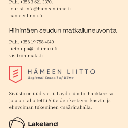
Puh. +358 3 621 3370.
tourist.info@hameenlinna.fi
hameenlinna.fi
Riihimäen seudun matkailuneuvonta
Puh. +358 19 758 4040
tietotupa@riihimaki.fi
visitriihimaki.fi
Sivusto on uudistettu Löydä luonto -hankkeessa,
jota on rahoitettu Alueiden kestävän kasvun ja
elinvoiman tukeminen -määrärahalla.