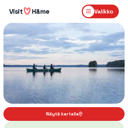
Hyppää
sisältöön
Visit
Häme
Valikko
Näytä kartalla