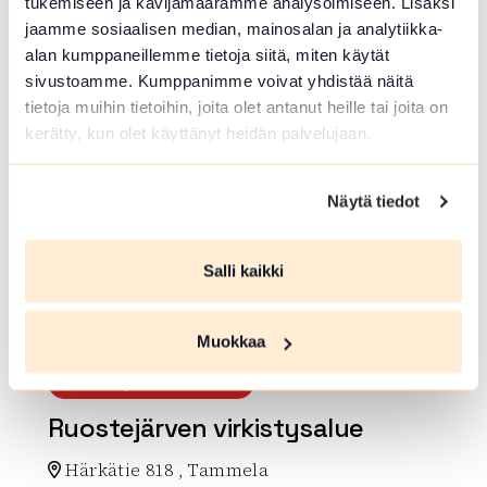
Riutta MTB Bike park
tukemiseen ja kävijämäärämme analysoimiseen. Lisäksi
jaamme sosiaalisen median, mainosalan ja analytiikka-
Kormuntie 258 , Riihimäki
alan kumppaneillemme tietoja siitä, miten käytät
Lue lisää luontokohteesta Riutta MTB Bike park
sivustoamme. Kumppanimme voivat yhdistää näitä
tietoja muihin tietoihin, joita olet antanut heille tai joita on
array(0) { }
kerätty, kun olet käyttänyt heidän palvelujaan.
Näytä tiedot
Salli kaikki
Muokkaa
ULKOILU-/VIRKISTYSALUE
Ruostejärven virkistysalue
Härkätie 818 , Tammela