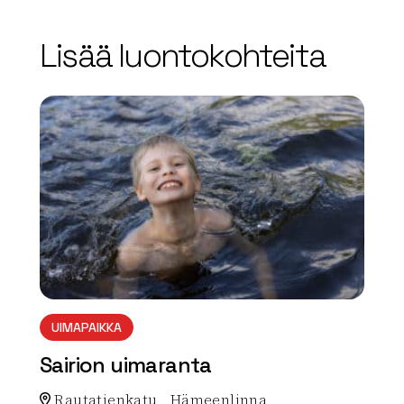
Lisää luontokohteita
array(0) { }
UIMAPAIKKA
Sairion uimaranta
Rautatienkatu , Hämeenlinna