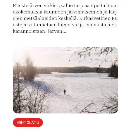
Ruostejärven virkistysalue tarjoaa upeita luont
okokemuksia kauniiden järvimaisemien ja laaj
ojen metsäalueiden keskellä. Kirkasvetinen Ru
ostejärvi tunnetaan hienoista ja matalista hiek
karannoistaan. Järven...
Lue lisää luontokohteesta Ruostejärven virkistysalue
array(0) { }
HIIHTOLATU