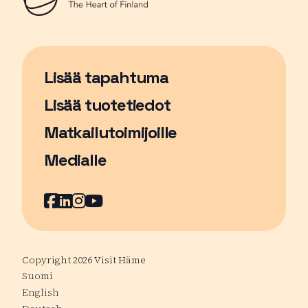
Lisää tapahtuma
Sivu avautuu uudessa ikkunassa
Lisää tuotetiedot
Matkailutoimijoille
Medialle
Facebook
Sivu avautuu uudessa ikkunassa
LinkedIn
Sivu avautuu uudessa ikkunassa
Instagram
Sivu avautuu uudessa ikkunass
YouTube
Sivu avautuu uudessa ikkuna
Copyright 2026 Visit Häme
Suomi
English