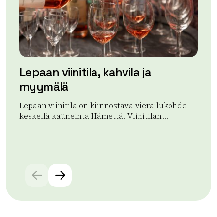
Lepaan viinitila, kahvila ja
Ul
myymälä
Au
lä
Lepaan viinitila on kiinnostava vierailukohde
tau
keskellä kauneinta Hämettä. Viinitilan...
Lue
Lue lisää tuotteesta Lepaan viinitila, kahvila ja myymä