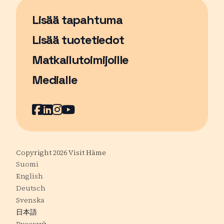
Lisää tapahtuma
Sivu avautuu uudessa ikkunassa
Lisää tuotetiedot
Matkailutoimijoille
Medialle
Facebook
Sivu avautuu uudessa ikkunassa
LinkedIn
Sivu avautuu uudessa ikkunassa
Instagram
Sivu avautuu uudessa ikkunass
YouTube
Sivu avautuu uudessa ikkuna
Copyright 2026 Visit Häme
Suomi
English
Deutsch
Svenska
日本語