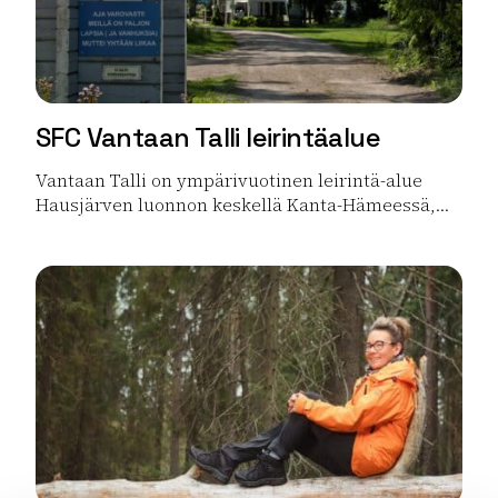
SFC Vantaan Talli leirintäalue
Vantaan Talli on ympärivuotinen leirintä-alue
Hausjärven luonnon keskellä Kanta-Hämeessä,...
Lue lisää tuotteesta SFC Vantaan Talli leirintäalue