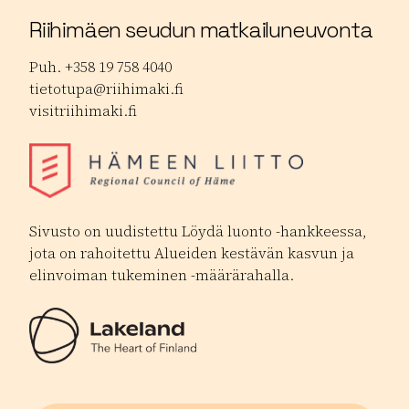
Riihimäen seudun matkailuneuvonta
Puh. +358 19 758 4040
tietotupa@riihimaki.fi
visitriihimaki.fi
Sivusto on uudistettu Löydä luonto -hankkeessa,
jota on rahoitettu Alueiden kestävän kasvun ja
elinvoiman tukeminen -määrärahalla.