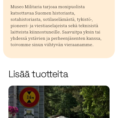
Museo Militaria tarjoaa monipuolista
katsottavaa Suomen historiasta,
sotahistoriasta, sotilaselämästä, tykistö-,
pioneeri- ja viestiaselajeista sekä teknisistä
laitteista kiinnostuneille. Saavuitpa yksin tai
yhdessä ystävien ja perheenjäsenten kanssa,
toivomme sinun viihtyvän vieraanamme.
Kategoriat:
Tyyppi:
attraction
Nähtävyys lapsille
Museot ja galleriat
Kul
| ©
Leaflet
OpenStreetMap
+
Lisää tuotteita
−