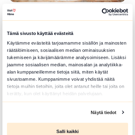
Metsä ja Luonto-opas Lopella ja
Tammelassa
Retkiä mestämaastoon ja ruokailua nuotiolla.
Tämä sivusto käyttää evästeitä
Marjojen ja Sienten poimintaa,ongintaa,...
Käytämme evästeitä tarjoamamme sisällön ja mainosten
Lue lisää tuotteesta Metsä ja Luonto-opas Lopella ja
räätälöimiseen, sosiaalisen median ominaisuuksien
tukemiseen ja kävijämäärämme analysoimiseen. Lisäksi
jaamme sosiaalisen median, mainosalan ja analytiikka-
alan kumppaneillemme tietoja siitä, miten käytät
sivustoamme. Kumppanimme voivat yhdistää näitä
tietoja muihin tietoihin, joita olet antanut heille tai joita on
kerätty, kun olet käyttänyt heidän palvelujaan.
Näytä tiedot
Rauhalan luomutila / Hunajamarja
Salli kaikki