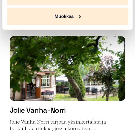
Rauhalan luomutila viljelee "super-marjaksi"
kutsuttua hunajamarjaa/haskapia. Hunajamarja
Muokkaa
on kotoisin...
Lue lisää tuotteesta Rauhalan luomutila / Hunajamarja
Jolie Vanha-Norri
Jolie Vanha-Norri tarjoaa yksinkertaista ja
herkullista ruokaa, jossa korostuvat...