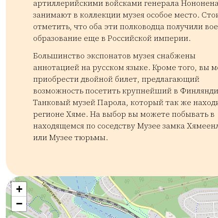
артиллерийскими войсками генерала Нононен
занимают в коллекции музея особое место. Сто
отметить, что оба эти полководца получили во
образование еще в Российской империи.
Большинство экспонатов музея снабжены
аннотацией на русском языке. Кроме того, вы 
приобрести двойной билет, предлагающий
возможность посетить крупнейший в Финлянд
Танковый музей Парола, который так же находи
регионe Хяме. На выбор вы можете побывать в
находящемся по соседству Музее замка Хямеен
или Музее тюрьмы.
Kategoriat:
Tyyppi:
attraction
Nähtävyys lapsille
Museot ja galleriat
+
−