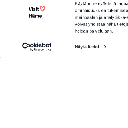
Käytämme evästeitä tarjoa
ominaisuuksien tukemisee
mainosalan ja analytiikka
voivat yhdistää näitä tietoja
heidän palvelujaan.
Näytä tiedot
Lisää tuotteita