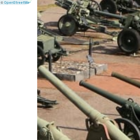
 ©
OpenStreetMap