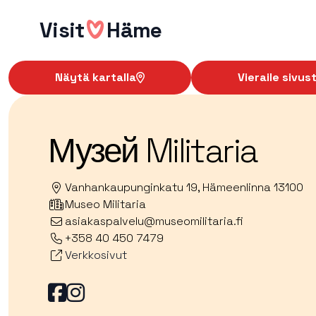
Hyppää
Visit
Häme
sisältöön
Näytä kartalla
Vieraile sivust
Музей Militaria
Vanhankaupunginkatu 19, Hämeenlinna 13100
Museo Militaria
asiakaspalvelu@museomilitaria.fi
+358 40 450 7479
Verkkosivut
Facebook
Facebook