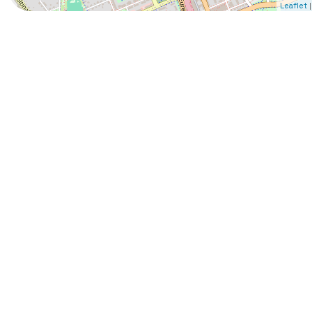
|
Leaflet