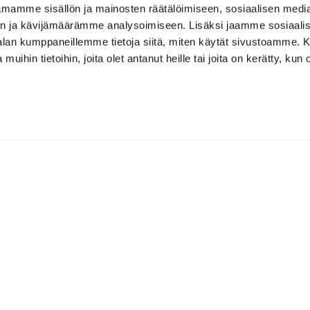
mamme sisällön ja mainosten räätälöimiseen, sosiaalisen medi
n ja kävijämäärämme analysoimiseen. Lisäksi jaamme sosiaali
-alan kumppaneillemme tietoja siitä, miten käytät sivustoamme
 muihin tietoihin, joita olet antanut heille tai joita on kerätty, kun 