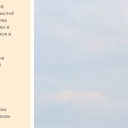
ей
частей
ена
же и
ков и
ои
й
йна
ршала