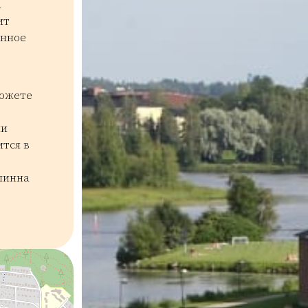
а
ит
енное
можете
ии
тся в
линна
Kulttuuriperintö
Historia
Museot ja galleriat