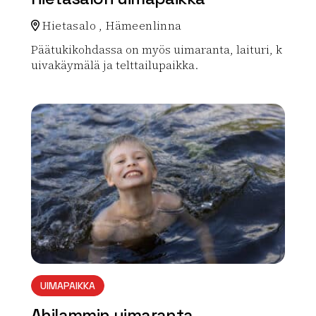
Hietasalo , Hämeenlinna
Päätukikohdassa on myös uimaranta, laituri, k
uivakäymälä ja telttailupaikka.
Lue lisää luontokohteesta Hietasalon uimapaikka
array(0) { }
UIMAPAIKKA
Ahilammin uimaranta