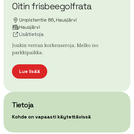
Oitin frisbeegolfrata
Umpistentie 86, Hausjärvi
Hausjärvi
Lisätietoja
Jonkin verran korkeuseroja. Melko iso
parkkipaikka.
Lue lisää
Tietoja
Kohde on vapaasti käytettävissä
| ©
Leaflet
OpenStreetMap