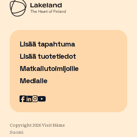
Lisää tapahtuma
Sivu avautuu uudessa ikkunassa
Lisää tuotetiedot
Matkailutoimijoille
Medialle
Facebook
Sivu avautuu uudessa ikkunassa
LinkedIn
Sivu avautuu uudessa ikkunassa
Instagram
Sivu avautuu uudessa ikkunass
YouTube
Sivu avautuu uudessa ikkuna
Copyright 2026 Visit Häme
Suomi