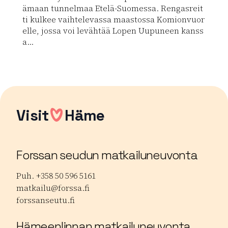
ämaan tunnelmaa Etelä-Suomessa. Rengasreit
ti kulkee vaihtelevassa maastossa Komionvuor
elle, jossa voi levähtää Lopen Uupuneen kanss
a...
Lue lisää luontokohteesta Luutaharjun Samo
Visit
Häme
Forssan seudun matkailuneuvonta
Puh. +358 50 596 5161
matkailu@forssa.fi
forssanseutu.fi
Hämeenlinnan matkailuneuvonta