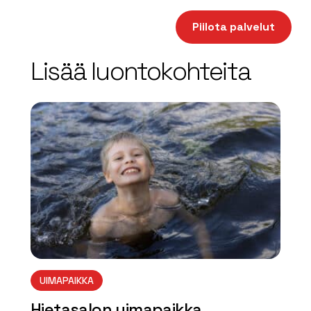
+
Piilota palvelut
−
Lisää luontokohteita
array(0) { }
UIMAPAIKKA
Hietasalon uimapaikka