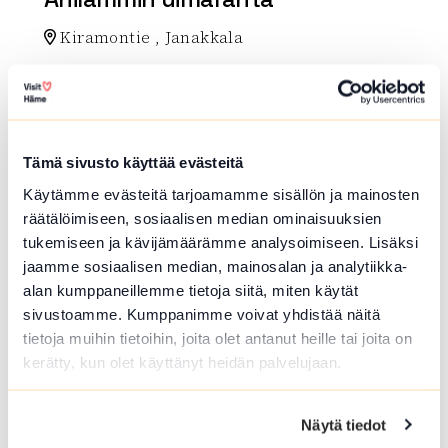
Kiramontie , Janakkala
Myös erillinen uimapaikka koirille.
Lue lisää luontokohteesta Ahilammin uimaranta
array(0) { }
Tämä sivusto käyttää evästeitä
Käytämme evästeitä tarjoamamme sisällön ja mainosten
räätälöimiseen, sosiaalisen median ominaisuuksien
tukemiseen ja kävijämäärämme analysoimiseen. Lisäksi
jaamme sosiaalisen median, mainosalan ja analytiikka-
alan kumppaneillemme tietoja siitä, miten käytät
sivustoamme. Kumppanimme voivat yhdistää näitä
tietoja muihin tietoihin, joita olet antanut heille tai joita on
kerätty, kun olet käyttänyt heidän palvelujaan.
LUONTOTORNI
Piirivuoren näkötorni
Näytä tiedot