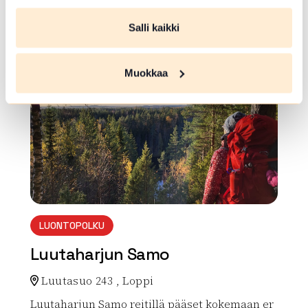
Hausjärventie 1875 , Hausjärvi
Salli kaikki
Lue lisää luontokohteesta Piirivuoren näkötorni
array(0) { }
Muokkaa
LUONTOPOLKU
Luutaharjun Samo
Luutasuo 243 , Loppi
Luutaharjun Samo reitillä pääset kokemaan er