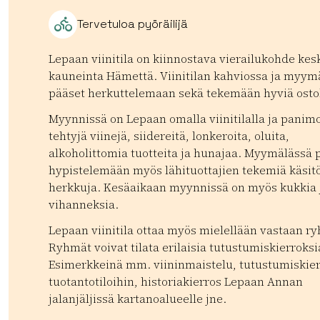
Tervetuloa pyöräilijä
Lepaan viinitila on kiinnostava vierailukohde kes
kauneinta Hämettä. Viinitilan kahviossa ja myym
pääset herkuttelemaan sekä tekemään hyviä osto
Myynnissä on Lepaan omalla viinitilalla ja panim
tehtyjä viinejä, siidereitä, lonkeroita, oluita,
alkoholittomia tuotteita ja hunajaa. Myymälässä 
hypistelemään myös lähituottajien tekemiä käsitö
herkkuja. Kesäaikaan myynnissä on myös kukkia 
vihanneksia.
Lepaan viinitila ottaa myös mielellään vastaan r
Ryhmät voivat tilata erilaisia tutustumiskierroksi
Esimerkkeinä mm. viininmaistelu, tutustumiskie
tuotantotiloihin, historiakierros Lepaan Annan
jalanjäljissä kartanoalueelle jne.