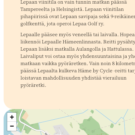
Lepaan viinitila on vain tunnin matkan päässä
Tampereelta ja Helsingistä. Lepaan viinitilan
pihapiirissä ovat Lepaan savipaja sekä 9-reikäine
golfkenttä, jota operoi Lepaa Golf ry.
Lepaalle pääsee myös veneellä tai laivalla. Hopea
liikennöi Lepaalle Hämeenlinnasta. Reitti pysäht
Lepaan lisäksi matkalla Aulangolla ja Hattulassa.
Laivaliput voi ostaa myös yhdensuuntaisina ja yh
matkaan vaikka pyöräretken. Vain noin 8 kilomet
päässä Lepaalta kulkeva Häme by Cycle -reitti tar
loistavan mahdollisuuden yhdistää vierailuun
pyöräretki.
Kategoriat:
Tyyppi:
restaurant
Kahvilat
Paikalliset tuotteet
Panimot j
+
−