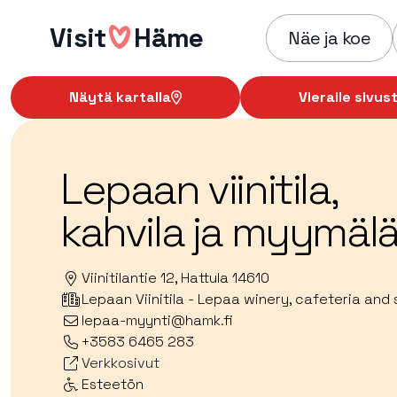
Hyppää
Visit
Häme
sisältöön
Näe ja koe
Näytä kartalla
Vieraile sivust
Lepaan viinitila,
kahvila ja myymäl
Viinitilantie 12, Hattula 14610
Lepaan Viinitila - Lepaa winery, cafeteria and
lepaa-myynti@hamk.fi
+3583 6465 283
Verkkosivut
Esteetön