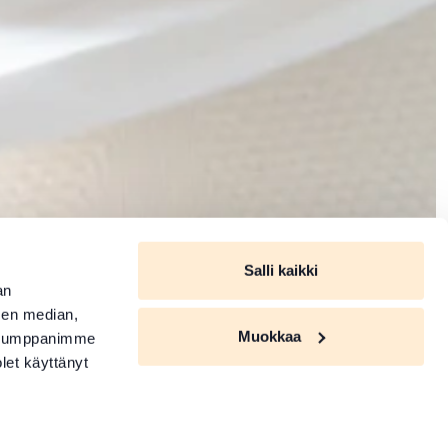
Salli kaikki
an
sen median,
Muokkaa
. Kumppanimme
olet käyttänyt