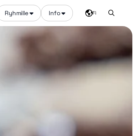
Ryhmille
Info
Fi
Haku