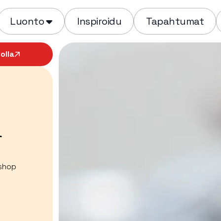
Luonto
Inspiroidu
Tapahtumat
olla
ä
 shop