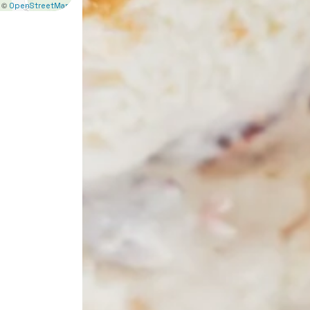
 ©
OpenStreetMap