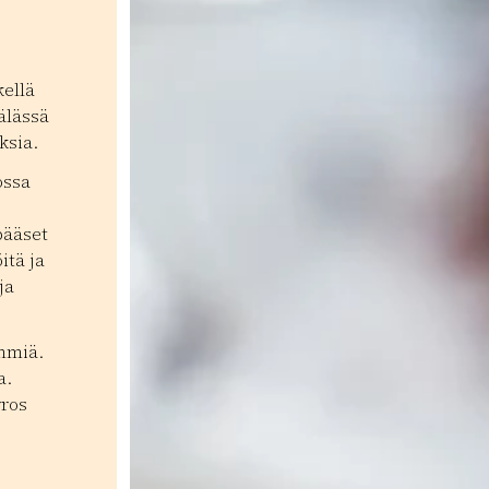
kellä
älässä
ksia.
ossa
pääset
itä ja
ja
yhmiä.
a.
rros