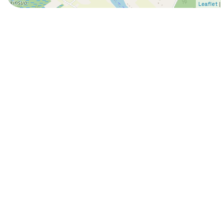
|
Leaflet