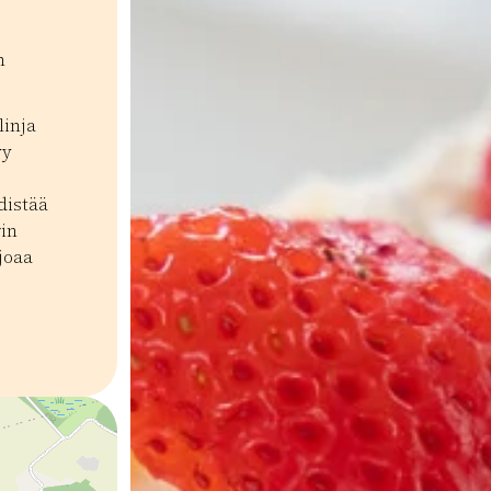
n
linja
yy
distää
rin
joaa
a tislaamot
Boutique-liikkeet