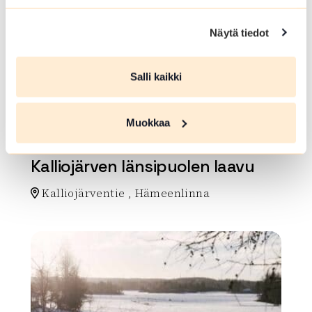
Ormajärvenpuiston
Näytä tiedot
frisbeegolfrata
Hakkalantie 22 , Hämeenlinna
Salli kaikki
Tasainen maasto.
Lue lisää luontokohteesta Ormajärvenpuiston frisbee
Muokkaa
LAAVU, KOTA TAI KAMMI
Kalliojärven länsipuolen laavu
Kalliojärventie , Hämeenlinna
Lue lisää luontokohteesta Kalliojärven länsipuolen la
array(0) { }