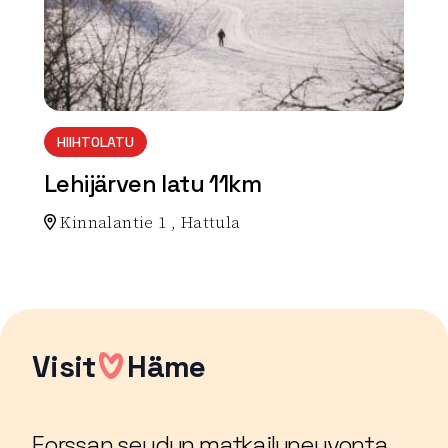
HIIHTOLATU
Lehijärven latu 11km
Kinnalantie 1 , Hattula
Lue lisää luontokohteesta Lehijärven latu 11km
Visit
Häme
Forssan seudun matkailuneuvonta