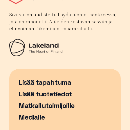
Sivusto on uudistettu Löydä luonto -hankkeessa,
jota on rahoitettu Alueiden kestävän kasvun ja
elinvoiman tukeminen -määrärahalla.
Lisää tapahtuma
Sivu avautuu uudessa ikkunassa
Lisää tuotetiedot
Matkailutoimijoille
Medialle