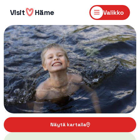
Hyppää
sisältöön
Visit
Häme
Valikko
Näytä kartalla