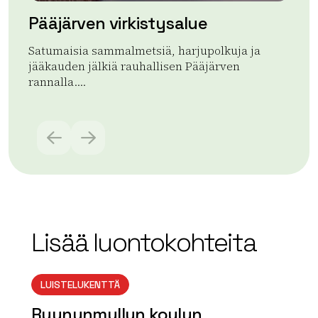
Pääjärven virkistysalue
Satumaisia sammalmetsiä, harjupolkuja ja
jääkauden jälkiä rauhallisen Pääjärven
rannalla....
Lue lisää tuotteesta Pääjärven virkistysalue
Lisää luontokohteita
LUISTELUKENTTÄ
Ruununmyllyn koulun