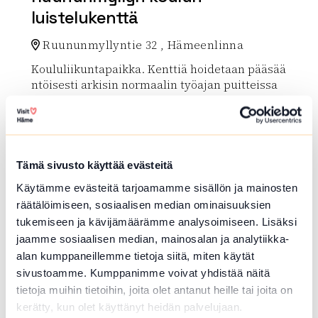
luistelukenttä
Ruununmyllyntie 32 , Hämeenlinna
Koululiikuntapaikka. Kenttiä hoidetaan pääsää
ntöisesti arkisin normaalin työajan puitteissa
Lue lisää luontokohteesta Ruununmyllyn koulun luiste
array(0) { }
Tämä sivusto käyttää evästeitä
Käytämme evästeitä tarjoamamme sisällön ja mainosten
räätälöimiseen, sosiaalisen median ominaisuuksien
tukemiseen ja kävijämäärämme analysoimiseen. Lisäksi
jaamme sosiaalisen median, mainosalan ja analytiikka-
alan kumppaneillemme tietoja siitä, miten käytät
sivustoamme. Kumppanimme voivat yhdistää näitä
tietoja muihin tietoihin, joita olet antanut heille tai joita on
FRISBEEGOLFRATA
kerätty, kun olet käyttänyt heidän palvelujaan.