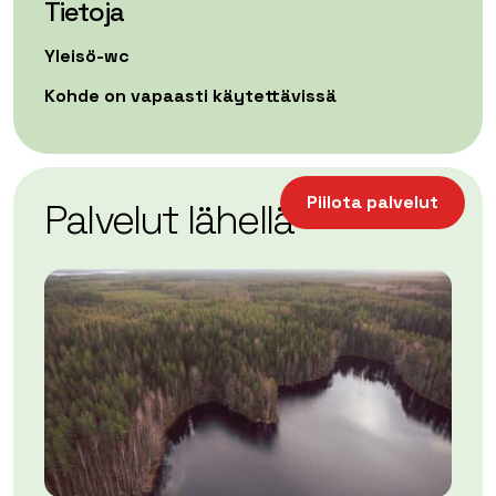
Tietoja
Yleisö-wc
Kohde on vapaasti käytettävissä
| ©
Leaflet
OpenStreetMap
+
Piilota palvelut
Palvelut lähellä
−