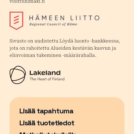
visitriihimaki.fi
Sivusto on uudistettu Löydä luonto -hankkeessa,
jota on rahoitettu Alueiden kestävän kasvun ja
elinvoiman tukeminen -määrärahalla.
Lisää tapahtuma
Sivu avautuu uudessa ikkunassa
Lisää tuotetiedot