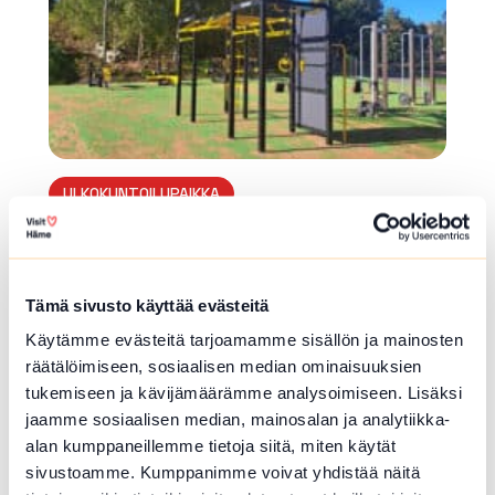
ULKOKUNTOILUPAIKKA
Ykslammin kuntoportaat
Riihiviidantie 616 , Hausjärvi
Tämä sivusto käyttää evästeitä
Rapuissa 195 askelmaa.
Käytämme evästeitä tarjoamamme sisällön ja mainosten
Lue lisää luontokohteesta Ykslammin kuntoportaat
räätälöimiseen, sosiaalisen median ominaisuuksien
array(0) { }
tukemiseen ja kävijämäärämme analysoimiseen. Lisäksi
jaamme sosiaalisen median, mainosalan ja analytiikka-
alan kumppaneillemme tietoja siitä, miten käytät
sivustoamme. Kumppanimme voivat yhdistää näitä