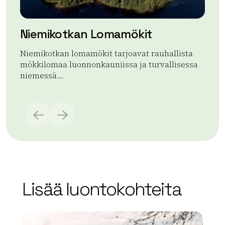
Niemikotkan Lomamökit
Niemikotkan lomamökit tarjoavat rauhallista
mökkilomaa luonnonkauniissa ja turvallisessa
niemessä...
Lue lisää tuotteesta Niemikotkan Lomamökit
Lisää luontokohteita
array(0) { }