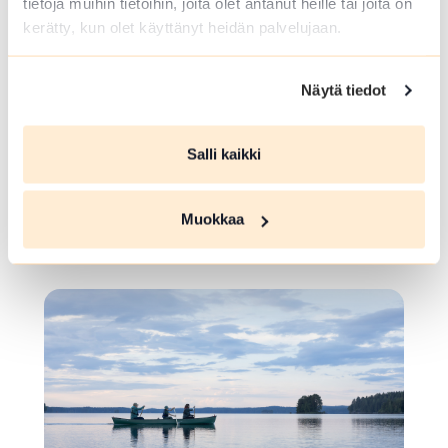
tietoja muihin tietoihin, joita olet antanut heille tai joita on
kerätty, kun olet käyttänyt heidän palvelujaan.
Näytä tiedot
ULKOKUNTOILUPAIKKA
Salli kaikki
Ykslammin ulkokuntoilulaitteet
Muokkaa
Riihiviidantie 616 , Hausjärvi
Lue lisää luontokohteesta Ykslammin ulkokuntoilulaitt
array(0) { }