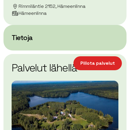
Rimmiläntie 2152, Hämeenlinna
Hämeenlinna
Tietoja
| ©
Leaflet
OpenStreetMap
+
Piilota palvelut
Palvelut lähellä
−