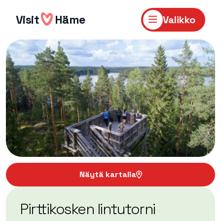
Hyppää
sisältöön
Visit
Häme
Valikko
Näytä kartalla
Pirttikosken lintutorni