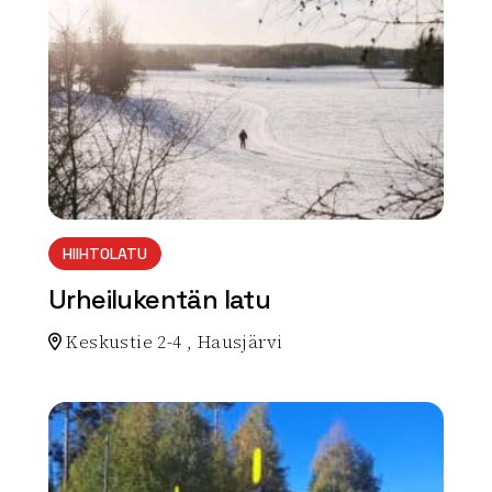
HIIHTOLATU
Urheilukentän latu
Keskustie 2-4 , Hausjärvi
Lue lisää luontokohteesta Urheilukentän latu
array(0) { }