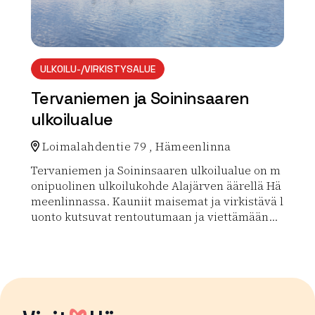
ULKOILU-/VIRKISTYSALUE
Tervaniemen ja Soininsaaren
ulkoilualue
Loimalahdentie 79 , Hämeenlinna
Tervaniemen ja Soininsaaren ulkoilualue on m
onipuolinen ulkoilukohde Alajärven äärellä Hä
meenlinnassa. Kauniit maisemat ja virkistävä l
uonto kutsuvat rentoutumaan ja viettämään...
Lue lisää luontokohteesta Tervaniemen ja Soininsaare