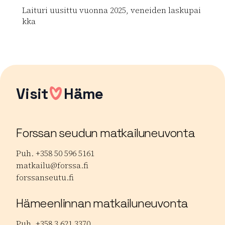
Laituri uusittu vuonna 2025, veneiden laskupai
kka
Lue lisää luontokohteesta Käikälän uimapaikka
Visit
Häme
Forssan seudun matkailuneuvonta
Puh. +358 50 596 5161
matkailu@forssa.fi
forssanseutu.fi
Hämeenlinnan matkailuneuvonta
Puh. +358 3 621 3370.