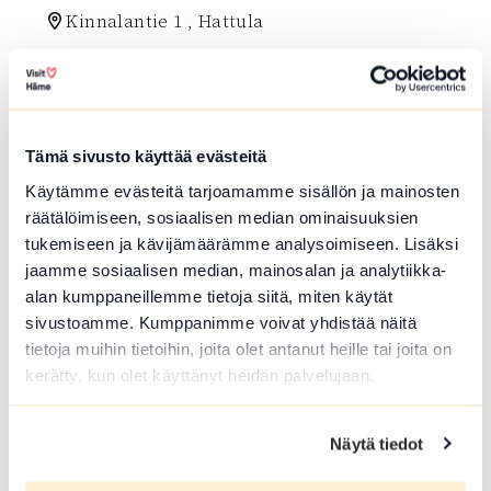
Kinnalantie 1 , Hattula
Lue lisää luontokohteesta Lepaa-Tyrväntö hiihtolatu
array(0) { }
Tämä sivusto käyttää evästeitä
Käytämme evästeitä tarjoamamme sisällön ja mainosten
räätälöimiseen, sosiaalisen median ominaisuuksien
tukemiseen ja kävijämäärämme analysoimiseen. Lisäksi
jaamme sosiaalisen median, mainosalan ja analytiikka-
alan kumppaneillemme tietoja siitä, miten käytät
sivustoamme. Kumppanimme voivat yhdistää näitä
tietoja muihin tietoihin, joita olet antanut heille tai joita on
RUOANLAITTO-/TULENTEKOPAIKKA
kerätty, kun olet käyttänyt heidän palvelujaan.
Kärmeskallion nuotiopaikka
Näytä tiedot
Levonhaantie , Hämeenlinna
Nuotiopaikka, laituri, penkkejä. Puuliiteri ja hu