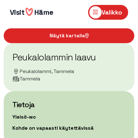
Hyppää
sisältöön
Visit
Häme
Valikko
Näytä kartalla
Peukalolammin laavu
Peukalolammi, Tammela
Tammela
Tietoja
Yleisö-wc
Kohde on vapaasti käytettävissä