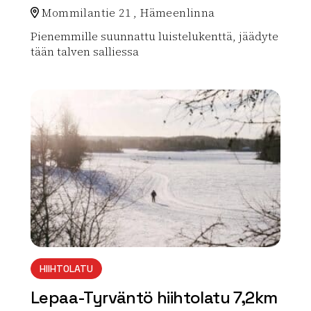
Mommilantie 21 , Hämeenlinna
Pienemmille suunnattu luistelukenttä, jäädyte
tään talven salliessa
Lue lisää luontokohteesta Konnarin päiväkodin luiste
array(0) { }
HIIHTOLATU
Lepaa-Tyrväntö hiihtolatu 7,2km