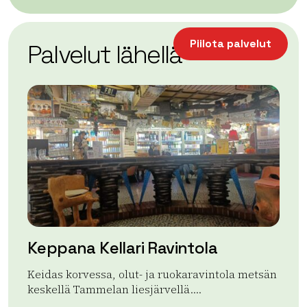
| ©
Leaflet
OpenStreetMap
+
Piilota palvelut
Palvelut lähellä
−
Keppana Kellari Ravintola
Vi
Keidas korvessa, olut- ja ruokaravintola metsän
Hie
keskellä Tammelan liesjärvellä....
Yks