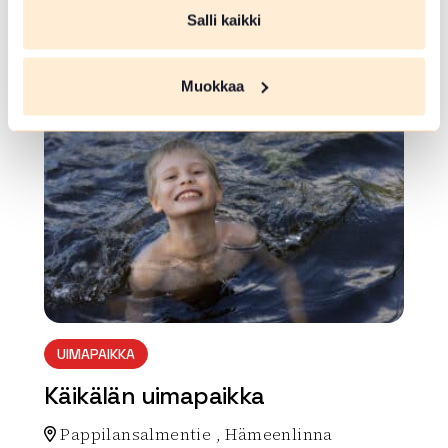
ussi portaiden yläpäässä. Sibeliuksen metsän l
Salli kaikki
äpi kulkevan polun varressa.
Lue lisää luontokohteesta Kärmeskallion nuotiopaikk
Muokkaa
array(0) { }
UIMAPAIKKA
Käikälän uimapaikka
Pappilansalmentie , Hämeenlinna