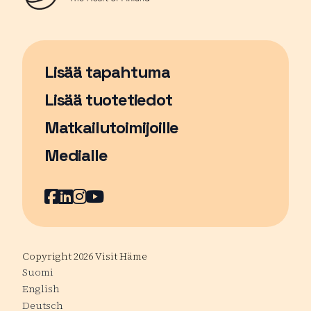
Lisää tapahtuma
Sivu avautuu uudessa ikkunassa
Lisää tuotetiedot
Matkailutoimijoille
Medialle
Facebook
Sivu avautuu uudessa ikkunassa
LinkedIn
Sivu avautuu uudessa ikkunassa
Instagram
Sivu avautuu uudessa ikkunass
YouTube
Sivu avautuu uudessa ikkuna
Copyright 2026 Visit Häme
Suomi
English
Deutsch