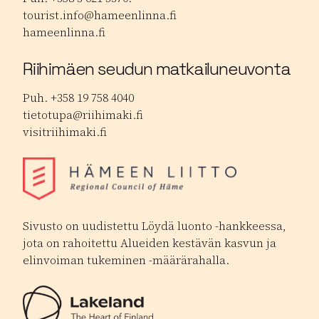
tourist.info@hameenlinna.fi
hameenlinna.fi
Riihimäen seudun matkailuneuvonta
Puh. +358 19 758 4040
tietotupa@riihimaki.fi
visitriihimaki.fi
Sivusto on uudistettu Löydä luonto -hankkeessa,
jota on rahoitettu Alueiden kestävän kasvun ja
elinvoiman tukeminen -määrärahalla.