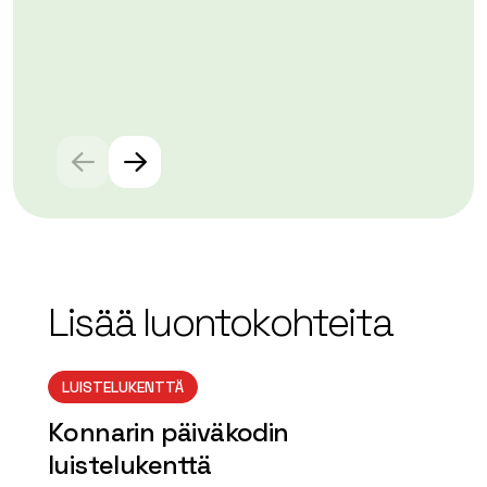
Lue lisää tuotteesta Keppana Kellari Ravintola
Lue
Lisää luontokohteita
LUISTELUKENTTÄ
Konnarin päiväkodin
luistelukenttä