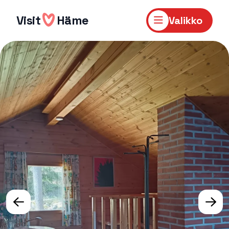
Hyppää
sisältöön
Visit
Häme
Valikko