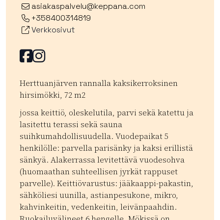
asiakaspalvelu@keppana.com
+358400314819
Verkkosivut
Facebook
Facebook
Herttuanjärven rannalla kaksikerroksinen
hirsimökki, 72 m2
jossa keittiö, oleskelutila, parvi sekä katettu ja
lasitettu terassi sekä sauna
suihkumahdollisuudella. Vuodepaikat 5
henkilölle: parvella parisänky ja kaksi erillistä
sänkyä. Alakerrassa levitettävä vuodesohva
(huomaathan suhteellisen jyrkät rappuset
parvelle). Keittiövarustus: jääkaappi-pakastin,
sähköliesi uunilla, astianpesukone, mikro,
kahvinkeitin, vedenkeitin, leivänpaahdin.
Ruokailuvälineet 6 hengelle. Mökissä on