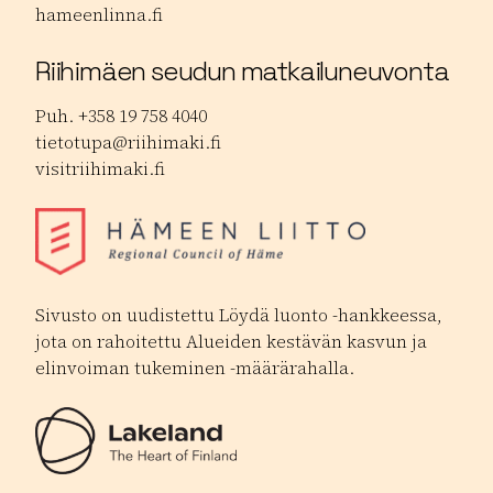
hameenlinna.fi
Riihimäen seudun matkailuneuvonta
Puh. +358 19 758 4040
tietotupa@riihimaki.fi
visitriihimaki.fi
Sivusto on uudistettu Löydä luonto -hankkeessa,
jota on rahoitettu Alueiden kestävän kasvun ja
elinvoiman tukeminen -määrärahalla.