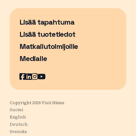
Lisää tapahtuma
Sivu avautuu uudessa ikkunassa
Lisää tuotetiedot
Matkailutoimijoille
Medialle
Facebook
Sivu avautuu uudessa ikkunassa
LinkedIn
Sivu avautuu uudessa ikkunassa
Instagram
Sivu avautuu uudessa ikkunass
YouTube
Sivu avautuu uudessa ikkuna
Copyright 2026 Visit Häme
Suomi
English
Deutsch
Svenska