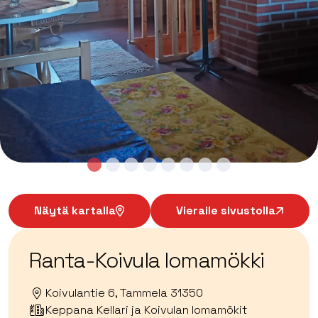
Näytä kartalla
Vieraile sivustolla
Ranta-Koivula lomamökki
Koivulantie 6, Tammela 31350
Keppana Kellari ja Koivulan lomamökit