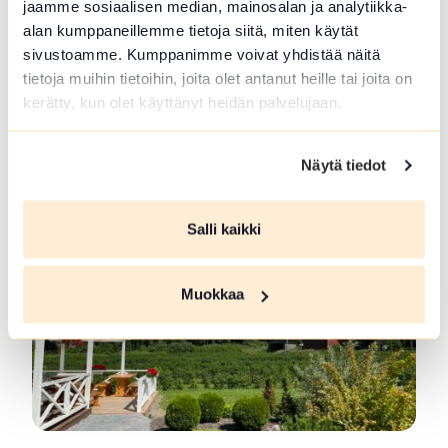
jaamme sosiaalisen median, mainosalan ja analytiikka-
alan kumppaneillemme tietoja siitä, miten käytät
sivustoamme. Kumppanimme voivat yhdistää näitä
Metsä ja Luonto-opas Lopella ja
tietoja muihin tietoihin, joita olet antanut heille tai joita on
Tammelassa
kerätty, kun olet käyttänyt heidän palvelujaan.
Retkiä mestämaastoon ja ruokailua nuotiolla.
Marjojen ja Sienten poimintaa,ongintaa,...
Näytä tiedot
Lue lisää tuotteesta Metsä ja Luonto-opas Lopella ja
Salli kaikki
Muokkaa