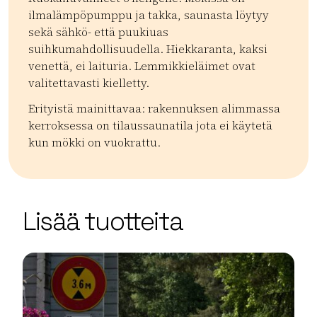
ilmalämpöpumppu ja takka, saunasta löytyy
sekä sähkö- että puukiuas
suihkumahdollisuudella. Hiekkaranta, kaksi
venettä, ei laituria. Lemmikkieläimet ovat
valitettavasti kielletty.
Erityistä mainittavaa: rakennuksen alimmassa
kerroksessa on tilaussaunatila jota ei käytetä
kun mökki on vuokrattu.
Kategoriat:
Tyyppi:
accommodation
Mökit
| ©
Leaflet
OpenStreetMap
+
Lisää tuotteita
−