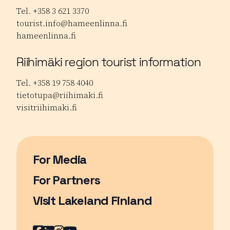
Tel. +358 3 621 3370
tourist.info@hameenlinna.fi
hameenlinna.fi
Riihimäki region tourist information
Tel. +358 19 758 4040
tietotupa@riihimaki.fi
visitriihimaki.fi
For Media
For Partners
Visit Lakeland Finland
Sivu avautuu uudessa ikkunassa