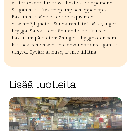
vattenkokare, brödrost. Bestick för 6 personer.
Stugan har luftvärmepump och öppen spis.
Bastun har både el- och vedspis med
duschmöjligheter. Sandstrand, två båtar, ingen
brygga. Särskilt omnämnande: det finns en
basturum på bottenvåningen i byggnaden som
kan bokas men som inte används när stugan är
uthyrd. Tyvärr är husdjur inte tillåtna.
Kategoriat:
Tyyppi:
accommodation
Mökit
| ©
Leaflet
OpenStreetMap
+
Lisää tuotteita
−