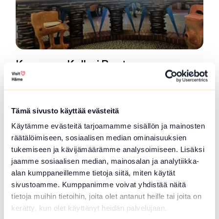
Keppana Kellari Restaurang
En oas i vildmarken, en öl- och matrestaurang
mitt...
Lue lisää tuotteesta Keppana Kellari Restaurang
Tämä sivusto käyttää evästeitä
Käytämme evästeitä tarjoamamme sisällön ja mainosten
räätälöimiseen, sosiaalisen median ominaisuuksien
tukemiseen ja kävijämäärämme analysoimiseen. Lisäksi
jaamme sosiaalisen median, mainosalan ja analytiikka-
alan kumppaneillemme tietoja siitä, miten käytät
sivustoamme. Kumppanimme voivat yhdistää näitä
tietoja muihin tietoihin, joita olet antanut heille tai joita on
kerätty, kun olet käyttänyt heidän palvelujaan.