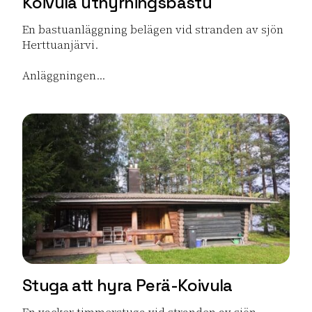
Koivula uthyrningsbastu
En bastuanläggning belägen vid stranden av sjön
Herttuanjärvi.
Anläggningen...
Lue lisää tuotteesta Koivula uthyrningsbastu
Stuga att hyra Perä-Koivula