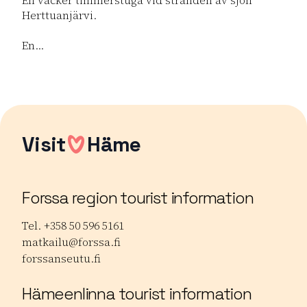
En vacker timmerstuga vid stranden av sjön
Herttuanjärvi.
En...
Lue lisää tuotteesta Stuga att hyra Perä-Koivula
Visit
Häme
Forssa region tourist information
Tel. +358 50 596 5161
matkailu@forssa.fi
forssanseutu.fi
Hämeenlinna tourist information