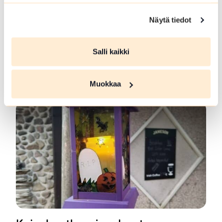
Stuga att hyra Villa-Koivula
Näytä tiedot
En vacker timmerstuga vid stranden av sjön
Salli kaikki
Herttuanjärvi.
En...
Muokkaa
Lue lisää tuotteesta Stuga att hyra Villa-Koivula