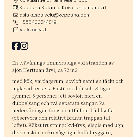
Koivulantie 6, Tammela 31350
Keppana Kellari ja Koivulan lomamökit
asiakaspalvelu@keppana.com
+358400314819
Verkkosivut
Facebook
Facebook
En tvåvånings timmerstuga vid stranden av
sjön Herttuanjärvi, ca 72 m2
med kök, vardagsrum, sovloft samt en täckt och
inglasad terrass. Bastu med dusch. Stugan
rymmer 5 personer: ett sovloft med en
dubbelsäng och två separata sängar. På
nedervåningen finns en utfällbar bäddsoffa
(observera den relativt branta trappan till
loftet). Köksutrustning: kyl-frys, elspis med ugn,
diskmaskin, mikrovågsugn, kaffebryggare,