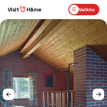
Hyppää
sisältöön
Visit
Häme
Valikko