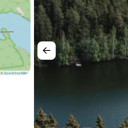
 ©
OpenStreetMap