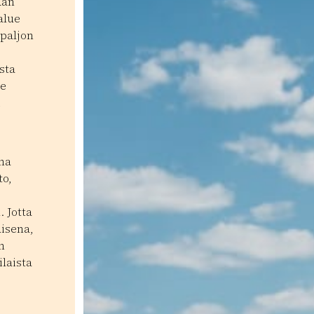
dan
alue
 paljon
sta
le
i
na
to,
. Jotta
aisena,
n
laista