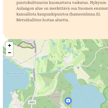
puistokulttuuriin huomattava vaikutus. Nykyisin
Aulangon alue on merkittävä osa Suomen ensimm
kansallista kaupunkipuistoa (hameenlinna.fi).
Metsähallitus hoitaa aluetta.
Kategoriat:
Tyyppi:
attraction
Luontoretki
Ruska
Luonnonnähtävyys
+
−