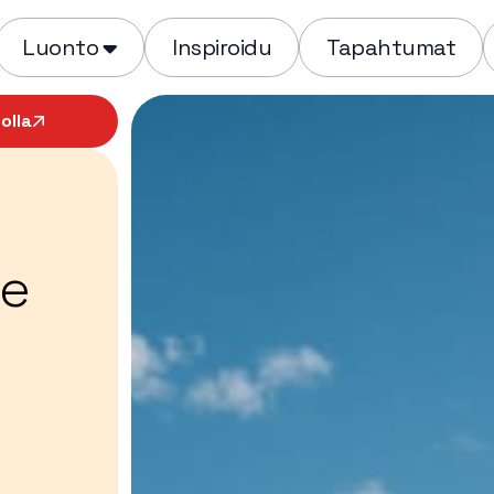
Luonto
Inspiroidu
Tapahtumat
olla
ue