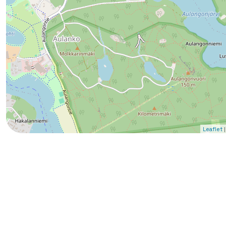
|
Leaflet