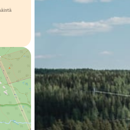
äistä