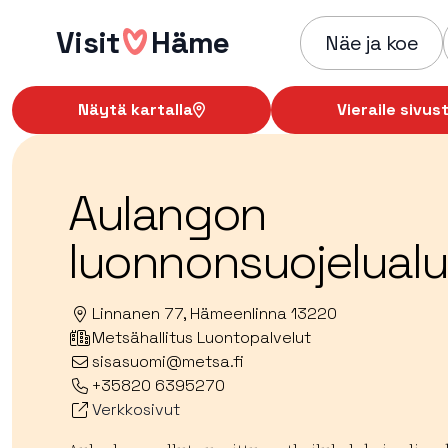
Hyppää
Visit
Häme
sisältöön
Näe ja koe
Näytä kartalla
Vieraile sivust
Aulangon
luonnonsuojelual
Linnanen 77, Hämeenlinna 13220
Metsähallitus Luontopalvelut
sisasuomi@metsa.fi
+35820 6395270
Verkkosivut