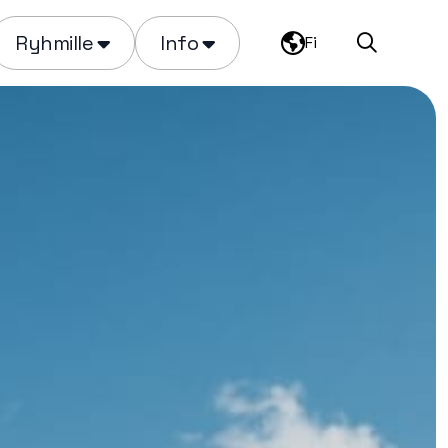
Ryhmille
Info
Fi
Haku