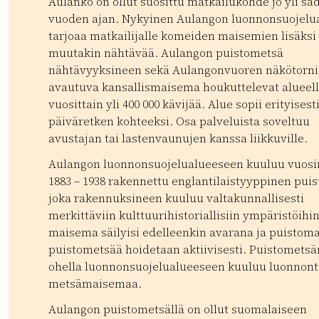
Aulanko on ollut suosittu matkailukohde jo yli sa
vuoden ajan. Nykyinen Aulangon luonnonsuojelu
tarjoaa matkailijalle komeiden maisemien lisäksi
muutakin nähtävää. Aulangon puistometsä
nähtävyyksineen sekä Aulangonvuoren näkötorni
avautuva kansallismaisema houkuttelevat alueel
vuosittain yli 400 000 kävijää. Alue sopii erityisest
päiväretken kohteeksi. Osa palveluista soveltuu
avustajan tai lastenvaunujen kanssa liikkuville.
Aulangon luonnonsuojelualueeseen kuuluu vuosi
1883 – 1938 rakennettu englantilaistyyppinen puis
joka rakennuksineen kuuluu valtakunnallisesti
merkittäviin kulttuurihistoriallisiin ympäristöihin
maisema säilyisi edelleenkin avarana ja puistom
puistometsää hoidetaan aktiivisesti. Puistometsä
ohella luonnonsuojelualueeseen kuuluu luonnonti
metsämaisemaa.
Aulangon puistometsällä on ollut suomalaiseen