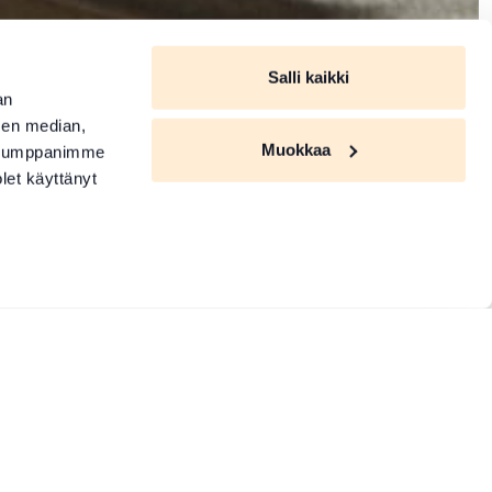
Salli kaikki
an
sen median,
Muokkaa
. Kumppanimme
olet käyttänyt