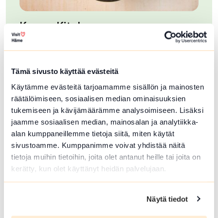
Kauno Kitchen
A
Kauno Kitchen on Hämeenlinnassa toimiva
Ap
aasialainen ravintola, joka on...
ran
aja
Lue lisää tuotteesta Kauno Kitchen
Tämä sivusto käyttää evästeitä
Lue
Käytämme evästeitä tarjoamamme sisällön ja mainosten
räätälöimiseen, sosiaalisen median ominaisuuksien
tukemiseen ja kävijämäärämme analysoimiseen. Lisäksi
jaamme sosiaalisen median, mainosalan ja analytiikka-
alan kumppaneillemme tietoja siitä, miten käytät
sivustoamme. Kumppanimme voivat yhdistää näitä
tietoja muihin tietoihin, joita olet antanut heille tai joita on
kerätty, kun olet käyttänyt heidän palvelujaan.
Lisää luontokohteita
Näytä tiedot