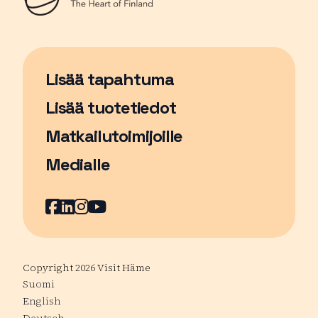
Lisää tapahtuma
Sivu avautuu uudessa ikkunassa
Lisää tuotetiedot
Matkailutoimijoille
Medialle
Facebook
Sivu avautuu uudessa ikkunassa
LinkedIn
Sivu avautuu uudessa ikkunassa
Instagram
Sivu avautuu uudessa ikkunass
YouTube
Sivu avautuu uudessa ikkuna
Copyright 2026 Visit Häme
Suomi
English
Deutsch