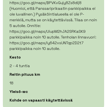
https://goo.gl/maps/BPVKvGujy8Zs8dij8
(Huomioi, että Panssariprikaatin parkkipaikka ei
ole luvallinen.) Pysäköintialueella ei ole P-
merkkiä, mutta se on käytettävissä. Tilaa on noin
5 autolle. Onnitie:
https://goo.gl/maps/UiupM2hJA2SRKaSK9
parkkipaikka noin 10 autolle. Tenholan linnavuori:
https://goo.gl/maps/iy642xsUNTqp2D2t7
parkkipaikka noin 10 autolle.
Kesto
2 - 4 tuntia
Reitin pituus km
18
Yleisö-wc
Kohde on vapaasti käytettävissä