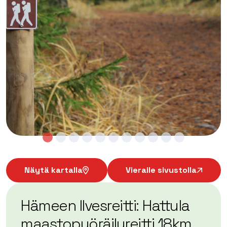
Näytä kartalla
Vieraile sivustolla
Hämeen Ilvesreitti: Hattula
maastopyöräilyreitti 18km