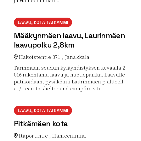
ja Hämeenlinnan...
Lue lisää luontokohteesta Häme by Cycle: Idänkävijän 
LAAVU, KOTA TAI KAMMI
Määkynmäen laavu, Laurinmäen
laavupolku 2,8km
Hakoistentie 371 , Janakkala
Tarinmaan seudun kyläyhdistyksen keväällä 2
016 rakentama laavu ja nuotiopaikka. Laavulle
patikoidaan, pysäköinti Laurinmäen p-alueell
a. / Lean-to shelter and campfire site...
Lue lisää luontokohteesta Määkynmäen laavu, Lauri
LAAVU, KOTA TAI KAMMI
Pitkämäen kota
Itäportintie , Hämeenlinna