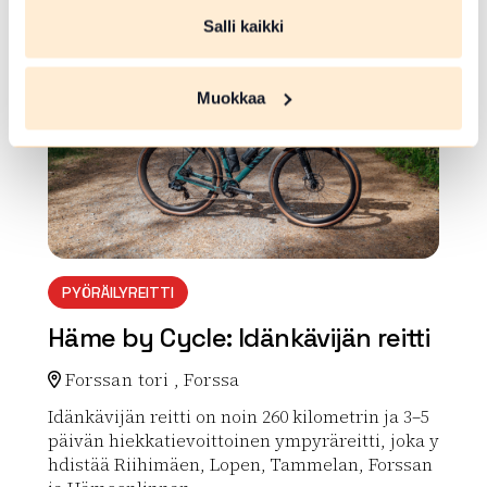
array(0) { }
Salli kaikki
Muokkaa
PYÖRÄILYREITTI
Häme by Cycle: Idänkävijän reitti
Forssan tori , Forssa
Idänkävijän reitti on noin 260 kilometrin ja 3–5
päivän hiekkatievoittoinen ympyräreitti, joka y
hdistää Riihimäen, Lopen, Tammelan, Forssan