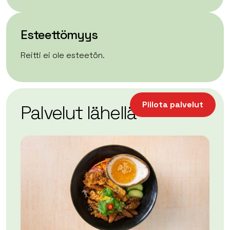
Esteettömyys
Reitti ei ole esteetön.
| ©
Leaflet
OpenStreetMap
+
Piilota palvelut
Palvelut lähellä
−