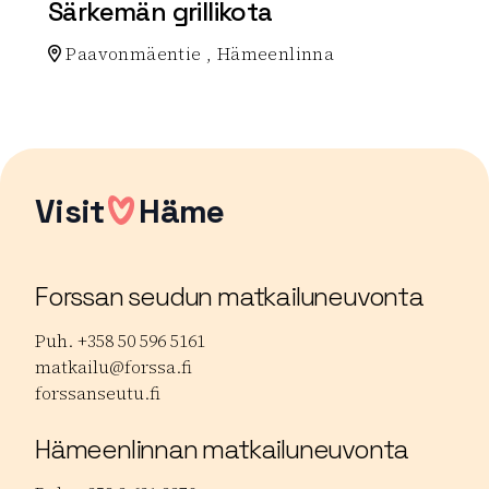
Särkemän grillikota
Paavonmäentie , Hämeenlinna
Lue lisää luontokohteesta Särkemän grillikota
Visit
Häme
Forssan seudun matkailuneuvonta
Puh. +358 50 596 5161
matkailu@forssa.fi
forssanseutu.fi
Hämeenlinnan matkailuneuvonta