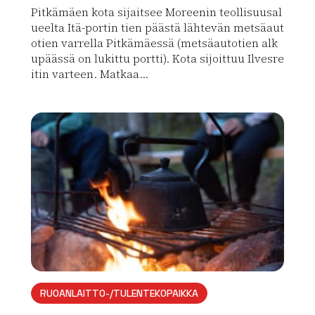
Pitkämäen kota sijaitsee Moreenin teollisuusal
ueelta Itä-portin tien päästä lähtevän metsäaut
otien varrella Pitkämäessä (metsäautotien alk
upäässä on lukittu portti). Kota sijoittuu Ilvesre
itin varteen. Matkaa...
Lue lisää luontokohteesta Pitkämäen kota
array(0) { }
RUOANLAITTO-/TULENTEKOPAIKKA