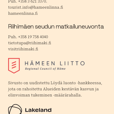
Puh. +358 3 621 3370.
tourist.info@hameenlinna.fi
hameenlinna.fi
Riihimäen seudun matkailuneuvonta
Puh. +358 19 758 4040
tietotupa@riihimaki.fi
visitriihimaki.fi
Sivusto on uudistettu Löydä luonto -hankkeessa,
jota on rahoitettu Alueiden kestävän kasvun ja
elinvoiman tukeminen -määrärahalla.