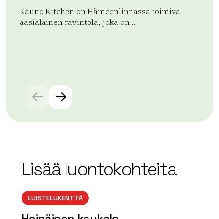
Kauno Kitchen on Hämeenlinnassa toimiva
Ap
aasialainen ravintola, joka on...
ran
aja
Lue lisää tuotteesta Kauno Kitchen
Lue
Lisää luontokohteita
LUISTELUKENTTÄ
Heinäjoen kaukalo