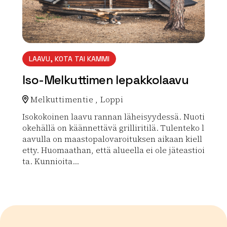
LAAVU, KOTA TAI KAMMI
Iso-Melkuttimen lepakkolaavu
Melkuttimentie , Loppi
Isokokoinen laavu rannan läheisyydessä. Nuoti
okehällä on käännettävä grilliritilä. Tulenteko l
aavulla on maastopalovaroituksen aikaan kiell
etty. Huomaathan, että alueella ei ole jäteastioi
ta. Kunnioita...
Lue lisää luontokohteesta Iso-Melkuttimen lepakkola