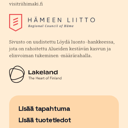
visitriihimaki.fi
Sivusto on uudistettu Löydä luonto -hankkeessa,
jota on rahoitettu Alueiden kestävän kasvun ja
elinvoiman tukeminen -määrärahalla.
Lisää tapahtuma
Sivu avautuu uudessa ikkunassa
Lisää tuotetiedot