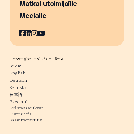
Matkailutoimijoille
Medialle
Facebook
Sivu avautuu uudessa ikkunassa
LinkedIn
Sivu avautuu uudessa ikkunassa
Instagram
Sivu avautuu uudessa ikkunass
YouTube
Sivu avautuu uudessa ikkuna
Copyright 2026 Visit Häme
Suomi
English
Deutsch
Svenska
日本語
Русский
Evästeasetukset
Tietosuoja
Saavutettavuus