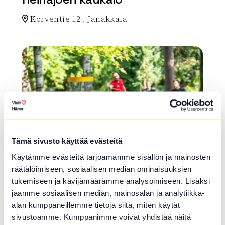
Korventie 12 , Janakkala
Lue lisää luontokohteesta Heinäjoen kaukalo
array(0) { }
Tämä sivusto käyttää evästeitä
Käytämme evästeitä tarjoamamme sisällön ja mainosten
räätälöimiseen, sosiaalisen median ominaisuuksien
FRISBEEGOLFRATA
tukemiseen ja kävijämäärämme analysoimiseen. Lisäksi
jaamme sosiaalisen median, mainosalan ja analytiikka-
Ormajärvenpuiston
alan kumppaneillemme tietoja siitä, miten käytät
frisbeegolfrata
sivustoamme. Kumppanimme voivat yhdistää näitä