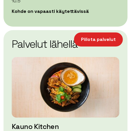
10.5
Kohde on vapaasti käytettävissä
| ©
Leaflet
OpenStreetMap
+
Piilota palvelut
Palvelut lähellä
−
Kauno Kitchen
A