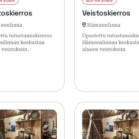
toskierros
Veistoskierros
eenlinna
Hämeenlinna
ttu tutustumiskierros
Opastettu tutustumiski
nlinnan keskustan
Hämeenlinnan keskust
 veistoksiin.
alueen veistoksiin.
sää tapahtumasta Veistoskierros
Lue lisää tapahtumasta 