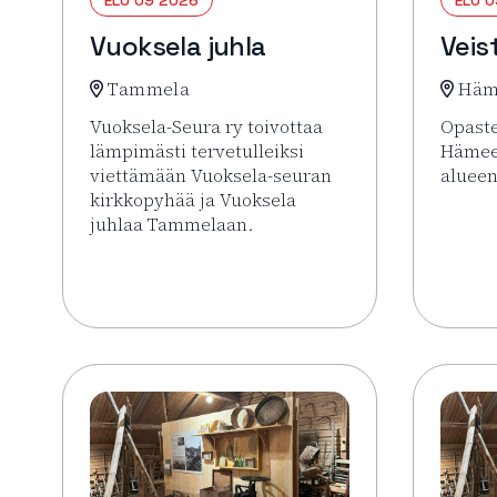
Vuoksela juhla
Veis
Tammela
Häm
Vuoksela-Seura ry toivottaa
Opaste
lämpimästi tervetulleiksi
Hämee
viettämään Vuoksela-seuran
alueen
kirkkopyhää ja Vuoksela
Lue li
juhlaa Tammelaan.
Lue lisää tapahtumasta Vuoksela juhla