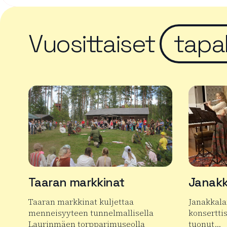
Vuosittaiset
tapa
Taaran markkinat
Janakk
Taaran markkinat kuljettaa
Janakkala
menneisyyteen tunnelmallisella
konserttis
Laurinmäen torpparimuseolla
tuonut…