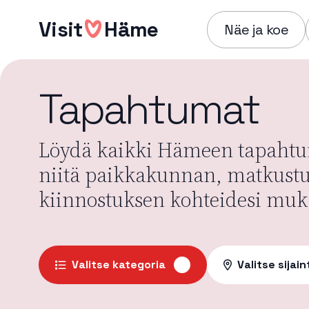
Hyppää
Visit
Häme
sisältöön
Näe ja koe
Tapahtumat
Löydä kaikki Hämeen tapahtum
niitä paikkakunnan, matkust
kiinnostuksen kohteidesi muk
Valitse kategoria
Valitse sijain