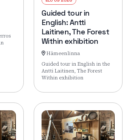
Guided tour in
English: Antti
Laitinen, The Forest
erros
Within exhibition
an
Hämeenlinna
Veistoskierros
Guided tour in English in the
Antti Laitinen, The Forest
Within exhibition
Lue lisää tapahtumasta Guided tour in Engl