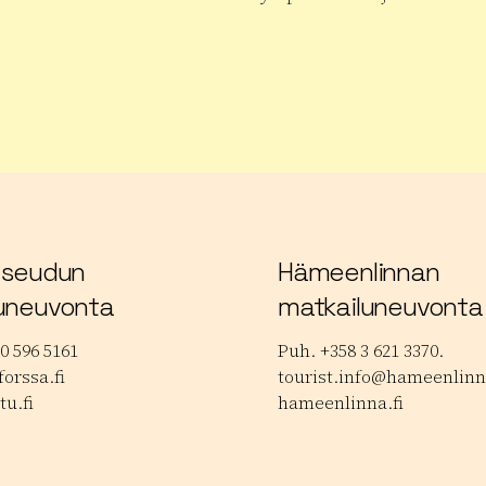
 tuotteesta Janakkalan Musiikkipäivät
Lue lisää tuotteesta Hauhon
 seudun
Hämeenlinnan
uneuvonta
matkailuneuvonta
0 596 5161
Puh. +358 3 621 3370.
orssa.fi
tourist.info@hameenlinna
tu.fi
hameenlinna.fi