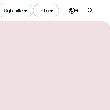
Ryhmille
Info
Fi
Haku