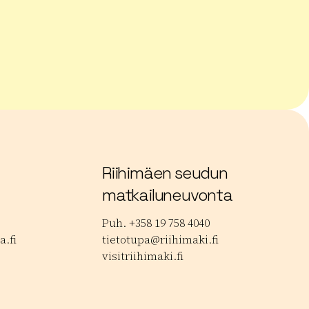
 musiikkijuhlat
Lue lisää tuotteesta Janakkalan Barokki
Lue
Riihimäen seudun
matkailuneuvonta
Puh. +358 19 758 4040
.fi
tietotupa@riihimaki.fi
visitriihimaki.fi