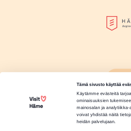
Lisä
Sivu
Tämä sivusto käyttää eväs
Lisä
Käytämme evästeitä tarjoa
ominaisuuksien tukemisee
mainosalan ja analytiikka
voivat yhdistää näitä tietoja
heidän palvelujaan.
Copyright 2026 Visit Häme