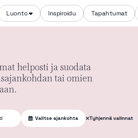
Luonto
Inspiroidu
Tapahtumat
at helposti ja suodata
usajankohdan tai omien
aan.
ti
Valitse ajankohta
Tyhjennä valinnat