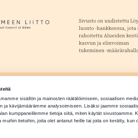
Sivusto on uudistettu Lö
luonto -hankkeessa, jota
rahoitettu Alueiden kest
kasvun ja elinvoiman
tukeminen -määrärahalla
ä tapahtuma
Matkailutoimijoill
 avautuu uudessa ikkunassa
teitä
ä tuotetiedot
Medialle
mamme sisällön ja mainosten räätälöimiseen, sosiaalisen medi
n ja kävijämäärämme analysoimiseen. Lisäksi jaamme sosiaali
-alan kumppaneillemme tietoja siitä, miten käytät sivustoamme
 muihin tietoihin, joita olet antanut heille tai joita on kerätty, kun 
Suomi
English
Deutsch
Svenska
日本語
Русский