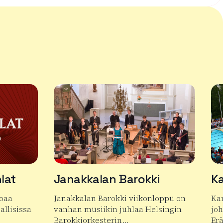
lat
Janakkalan Barokki
Ka
joaa
Janakkalan Barokki viikonloppu on
Ka
allisissa
vanhan musiikin juhlaa Helsingin
jo
Barokkiorkesterin…
Er