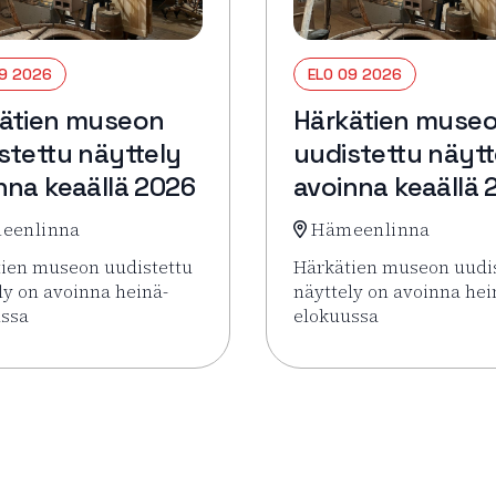
09 2026
ELO 09 2026
ätien museon
Härkätien muse
stettu näyttely
uudistettu näytt
nna keaällä 2026
avoinna keaällä 
eenlinna
Hämeenlinna
ien museon uudistettu
Härkätien museon uudi
ly on avoinna heinä-
näyttely on avoinna hei
ussa
elokuussa
ettu näyttely avoinna keaällä 2026
sää tapahtumasta Härkätien museon uudistettu näyttely av
Lue lisää tapahtumasta 