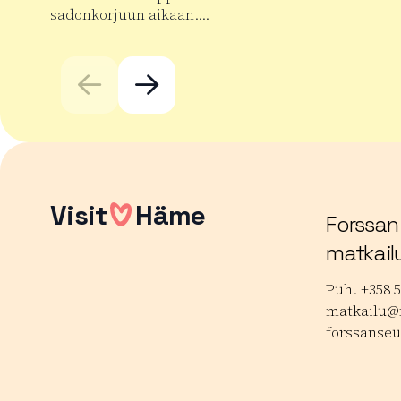
sadonkorjuun aikaan….
Lue lisää
Lue lisää tuotteesta Taaran markkinat
Visit
Häme
Forssan
matkail
Puh. +358 5
matkailu@f
forssanseu