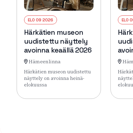
ELO 09 2026
ELO 
Härkätien museon
Härk
uudistettu näyttely
uudi
avoinna keaällä 2026
avoi
Hämeenlinna
Häm
Härkätien museon uudistettu
Härkät
näyttely on avoinna heinä-
näytte
elokuussa
eloku
Lue lisää tapahtumasta Härkätien museon uudist
Lue li