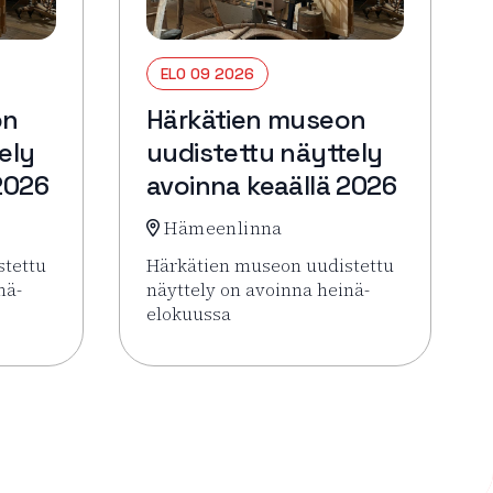
ELO 09 2026
on
Härkätien museon
ely
uudistettu näyttely
2026
avoinna keaällä 2026
Hämeenlinna
stettu
Härkätien museon uudistettu
nä-
näyttely on avoinna heinä-
elokuussa
oinna keaällä 2026
Härkätien museon uudistettu näyttely avoinna keaällä 202
Lue lisää tapahtumasta Härkätien museon