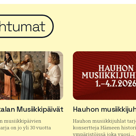
htumat
alan Musiikkipäivät
Hauhon musiikkijuh
n musiikkipäivien
Hauhon musiikkijuhlat tar
arja on jo yli 30 vuotta
konsertteja Hämeen histori
ympäristöissä joka vuosi…