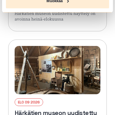
Muokkaa
Hämeenlinna
Härkätien museon uudistettu näyttely on
avoinna heinä-elokuussa
Lue lisää tapahtumasta Härkätien museon uudistett
ELO 09 2026
Härkätien museon uudistettu