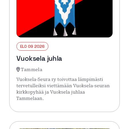
ELO 09 2026
Vuoksela juhla
Tammela
Vuoksela-Seura ry toivottaa lämpimästi
tervetulleiksi viettämään Vuoksela-seuran
kirkkopyhää ja Vuoksela juhlaa
Tammelaan.
Lue lisää tapahtumasta Vuoksela juhla