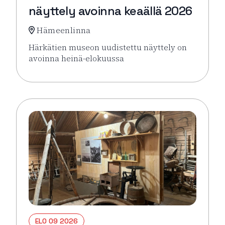
näyttely avoinna keaällä 2026
Hämeenlinna
Härkätien museon uudistettu näyttely on
avoinna heinä-elokuussa
Lue lisää tapahtumasta Härkätien museon uudistett
ELO 09 2026