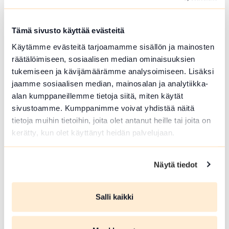
Guided tour in English in the Antti Laitinen,
The Forest Within exhibition
Tämä sivusto käyttää evästeitä
Lue lisää tapahtumasta Guided tour in English: Antti 
Käytämme evästeitä tarjoamamme sisällön ja mainosten
räätälöimiseen, sosiaalisen median ominaisuuksien
tukemiseen ja kävijämäärämme analysoimiseen. Lisäksi
jaamme sosiaalisen median, mainosalan ja analytiikka-
alan kumppaneillemme tietoja siitä, miten käytät
sivustoamme. Kumppanimme voivat yhdistää näitä
tietoja muihin tietoihin, joita olet antanut heille tai joita on
kerätty, kun olet käyttänyt heidän palvelujaan.
Näytä tiedot
ELO 09 2026
Salli kaikki
Härkätien museon uudistettu
näyttely avoinna keaällä 2026