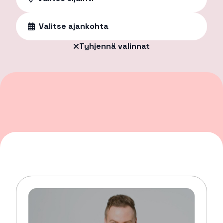
Valitse ajankohta
Tyhjennä valinnat