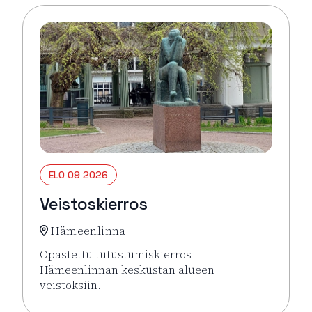
ELO 09 2026
Veistoskierros
Hämeenlinna
Opastettu tutustumiskierros
Hämeenlinnan keskustan alueen
veistoksiin.
Lue lisää tapahtumasta Veistoskierros