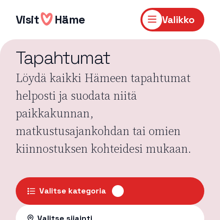
Hyppää
sisältöön
Visit
Häme
Valikko
Tapahtumat
Löydä kaikki Hämeen tapahtumat
helposti ja suodata niitä
paikkakunnan,
matkustusajankohdan tai omien
kiinnostuksen kohteidesi mukaan.
Valitse kategoria
Valitse sijainti