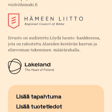
visitriihimaki.fi
Sivusto on uudistettu Löydä luonto -hankkeessa,
jota on rahoitettu Alueiden kestävän kasvun ja
elinvoiman tukeminen -määrärahalla.
Lisää tapahtuma
Sivu avautuu uudessa ikkunassa
Lisää tuotetiedot