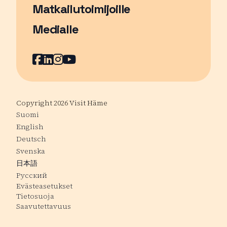
Matkailutoimijoille
Medialle
Facebook
Sivu avautuu uudessa ikkunassa
LinkedIn
Sivu avautuu uudessa ikkunassa
Instagram
Sivu avautuu uudessa ikkunass
YouTube
Sivu avautuu uudessa ikkuna
Copyright 2026 Visit Häme
Suomi
English
Deutsch
Svenska
日本語
Русский
Evästeasetukset
Tietosuoja
Saavutettavuus