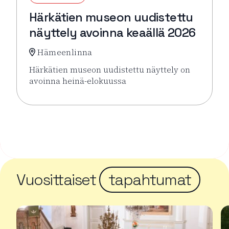
Härkätien museon uudistettu
näyttely avoinna keaällä 2026
Hämeenlinna
Härkätien museon uudistettu näyttely on
avoinna heinä-elokuussa
Lue lisää tapahtumasta Härkätien museon uudistett
Vuosittaiset
tapahtumat