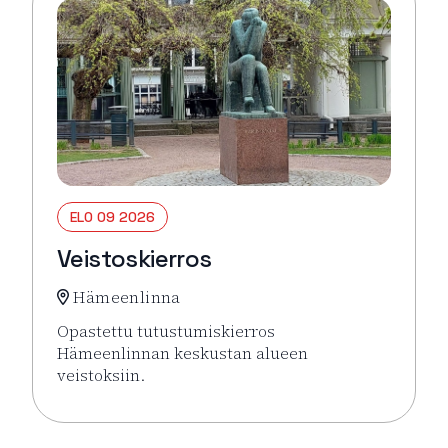
ELO 09 2026
Veistoskierros
Hämeenlinna
Opastettu tutustumiskierros
Hämeenlinnan keskustan alueen
veistoksiin.
Lue lisää tapahtumasta Veistoskierros