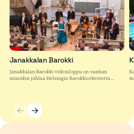
Janakkalan Barokki
K
Janakkalan Barokki viikonloppu on vanhan
Ka
musiikin juhlaa Helsingin Barokkiorkesterin…
m
Lue lisää tuotteesta Janakkalan Barokki
Lu