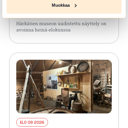
näyttely avoinna keaällä 2026
Muokkaa
Hämeenlinna
Härkätien museon uudistettu näyttely on
avoinna heinä-elokuussa
Lue lisää tapahtumasta Härkätien museon uudistett
ELO 09 2026