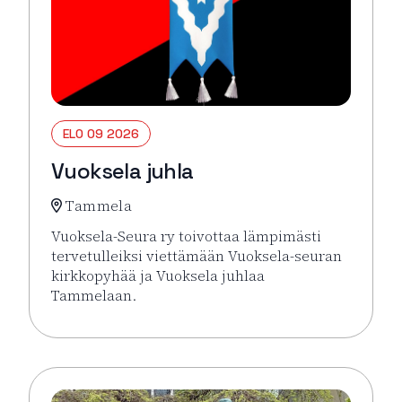
ELO 09 2026
Vuoksela juhla
Tammela
Vuoksela-Seura ry toivottaa lämpimästi
tervetulleiksi viettämään Vuoksela-seuran
kirkkopyhää ja Vuoksela juhlaa
Tammelaan.
Lue lisää tapahtumasta Vuoksela juhla