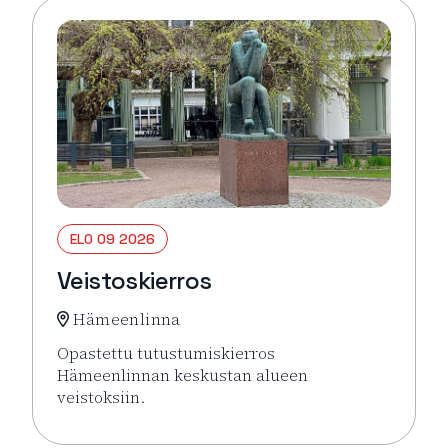
ELO 09 2026
Veistoskierros
Hämeenlinna
Opastettu tutustumiskierros
Hämeenlinnan keskustan alueen
veistoksiin.
Lue lisää tapahtumasta Veistoskierros