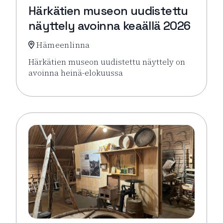
Härkätien museon uudistettu
näyttely avoinna keaällä 2026
Hämeenlinna
Härkätien museon uudistettu näyttely on
avoinna heinä-elokuussa
Lue lisää tapahtumasta Härkätien museon uudistett