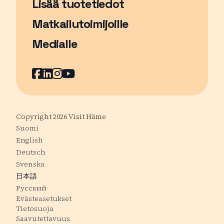
Lisää tuotetiedot
Matkailutoimijoille
Medialle
Facebook
Sivu avautuu uudessa ikkunassa
LinkedIn
Sivu avautuu uudessa ikkunassa
Instagram
Sivu avautuu uudessa ikkunass
YouTube
Sivu avautuu uudessa ikkuna
Copyright 2026 Visit Häme
Suomi
English
Deutsch
Svenska
日本語
Русский
Evästeasetukset
Tietosuoja
Saavutettavuus