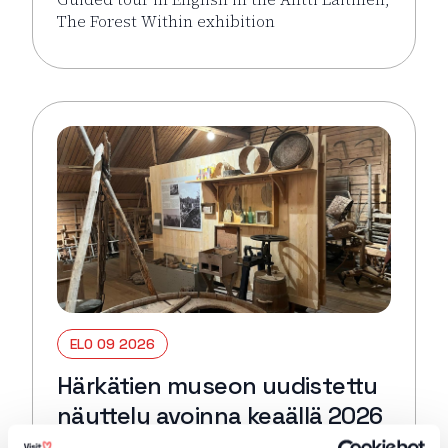
The Forest Within exhibition
Lue lisää tapahtumasta Guided tour in English: Antti 
ELO 09 2026
Härkätien museon uudistettu
näyttely avoinna keaällä 2026