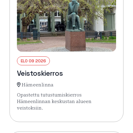
ELO 09 2026
Veistoskierros
Hämeenlinna
Opastettu tutustumiskierros
Hämeenlinnan keskustan alueen
veistoksiin.
Lue lisää tapahtumasta Veistoskierros