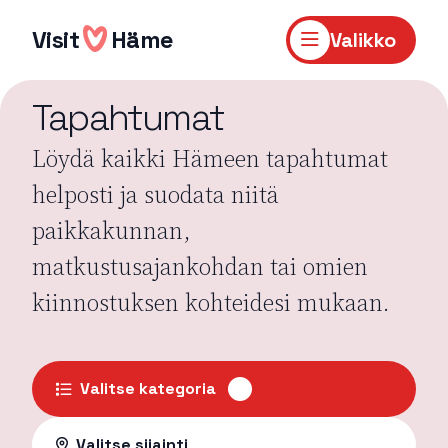
Hyppää
sisältöön
Visit
Häme
Valikko
Tapahtumat
Löydä kaikki Hämeen tapahtumat
helposti ja suodata niitä
paikkakunnan,
matkustusajankohdan tai omien
kiinnostuksen kohteidesi mukaan.
Valitse kategoria
Valitse sijainti