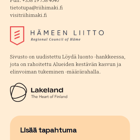
Puh. +358 19 758 4040
tietotupa@riihimaki.fi
visitriihimaki.fi
Sivusto on uudistettu Löydä luonto -hankkeessa,
jota on rahoitettu Alueiden kestävän kasvun ja
elinvoiman tukeminen -määrärahalla.
Lisää tapahtuma
Sivu avautuu uudessa ikkunassa