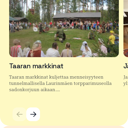
Taaran markkinat
J
Taaran markkinat kuljettaa menneisyyteen
Ja
tunnelmallisella Laurinmäen torpparimuseolla
yl
sadonkorjuun aikaan….
Lu
Lue lisää tuotteesta Taaran markkinat