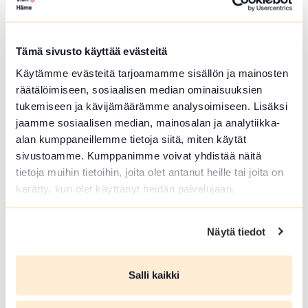
Hämeenlinna
Härkätien museon uudistettu näyttely on
avoinna heinä-elokuussa
Tämä sivusto käyttää evästeitä
Lue lisää tapahtumasta Härkätien museon uudistett
Käytämme evästeitä tarjoamamme sisällön ja mainosten
räätälöimiseen, sosiaalisen median ominaisuuksien
tukemiseen ja kävijämäärämme analysoimiseen. Lisäksi
jaamme sosiaalisen median, mainosalan ja analytiikka-
alan kumppaneillemme tietoja siitä, miten käytät
sivustoamme. Kumppanimme voivat yhdistää näitä
tietoja muihin tietoihin, joita olet antanut heille tai joita on
kerätty, kun olet käyttänyt heidän palvelujaan.
Näytä tiedot
ELO 09 2026
Salli kaikki
Härkätien museon uudistettu