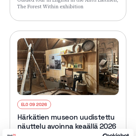
The Forest Within exhibition
Lue lisää tapahtumasta Guided tour in English: Antti 
ELO 09 2026
Härkätien museon uudistettu
näyttely avoinna keaällä 2026