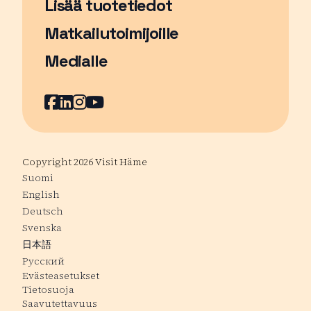
Lisää tuotetiedot
Matkailutoimijoille
Medialle
Facebook
Sivu avautuu uudessa ikkunassa
LinkedIn
Sivu avautuu uudessa ikkunassa
Instagram
Sivu avautuu uudessa ikkunass
YouTube
Sivu avautuu uudessa ikkuna
Copyright 2026 Visit Häme
Suomi
English
Deutsch
Svenska
日本語
Русский
Evästeasetukset
Tietosuoja
Saavutettavuus