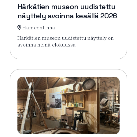
Härkätien museon uudistettu
näyttely avoinna keaällä 2026
Hämeenlinna
Härkätien museon uudistettu näyttely on
avoinna heinä-elokuussa
Lue lisää tapahtumasta Härkätien museon uudistett