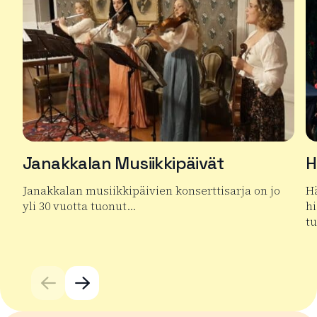
Janakkalan Musiikkipäivät
H
Janakkalan musiikkipäivien konserttisarja on jo
H
yli 30 vuotta tuonut…
hi
t
Lue lisää tuotteesta Janakkalan Musiikkipäivät
Lu