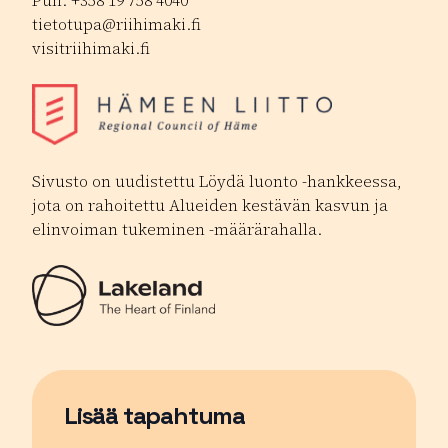
Puh. +358 19 758 4040
tietotupa@riihimaki.fi
visitriihimaki.fi
Sivusto on uudistettu Löydä luonto -hankkeessa,
jota on rahoitettu Alueiden kestävän kasvun ja
elinvoiman tukeminen -määrärahalla.
Lisää tapahtuma
Sivu avautuu uudessa ikkunassa