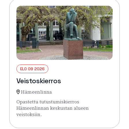
ELO 09 2026
Veistoskierros
Hämeenlinna
Opastettu tutustumiskierros
Hämeenlinnan keskustan alueen
veistoksiin.
Lue lisää tapahtumasta Veistoskierros