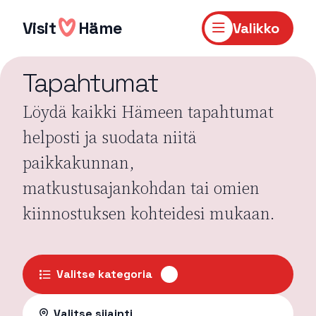
Hyppää
sisältöön
Visit
Häme
Valikko
Tapahtumat
Löydä kaikki Hämeen tapahtumat
helposti ja suodata niitä
paikkakunnan,
matkustusajankohdan tai omien
kiinnostuksen kohteidesi mukaan.
Valitse kategoria
Valitse sijainti