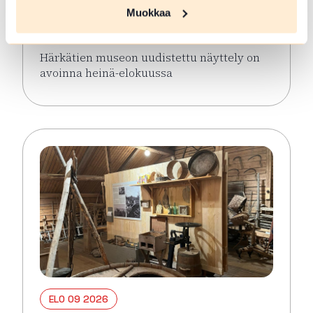
näyttely avoinna keaällä 2026
Muokkaa
Hämeenlinna
Härkätien museon uudistettu näyttely on
avoinna heinä-elokuussa
Lue lisää tapahtumasta Härkätien museon uudistett
ELO 09 2026