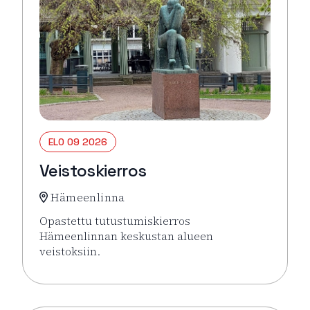
ELO 09 2026
Veistoskierros
Hämeenlinna
Opastettu tutustumiskierros
Hämeenlinnan keskustan alueen
veistoksiin.
Lue lisää tapahtumasta Veistoskierros