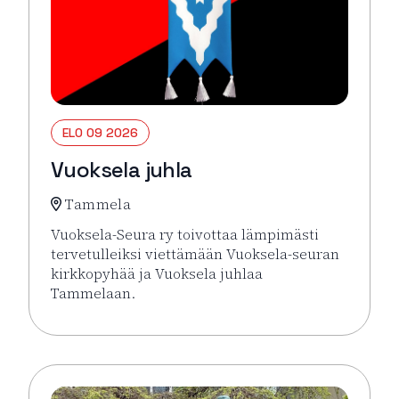
ELO 09 2026
Vuoksela juhla
Tammela
Vuoksela-Seura ry toivottaa lämpimästi
tervetulleiksi viettämään Vuoksela-seuran
kirkkopyhää ja Vuoksela juhlaa
Tammelaan.
Lue lisää tapahtumasta Vuoksela juhla