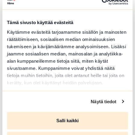
Hämeenlinna
Härkätien museon uudistettu näyttely on
avoinna heinä-elokuussa
Tämä sivusto käyttää evästeitä
Lue lisää tapahtumasta Härkätien museon uudistett
Käytämme evästeitä tarjoamamme sisällön ja mainosten
räätälöimiseen, sosiaalisen median ominaisuuksien
tukemiseen ja kävijämäärämme analysoimiseen. Lisäksi
jaamme sosiaalisen median, mainosalan ja analytiikka-
alan kumppaneillemme tietoja siitä, miten käytät
sivustoamme. Kumppanimme voivat yhdistää näitä
tietoja muihin tietoihin, joita olet antanut heille tai joita on
kerätty, kun olet käyttänyt heidän palvelujaan.
Näytä tiedot
ELO 09 2026
Salli kaikki
Härkätien museon uudistettu