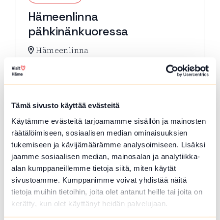
Hämeenlinna
pähkinänkuoressa
Hämeenlinna
Hämeenlinna pähkinänkuoressa -kompakti
kulttuurihistoriallisen keskustan
kävelykierros. Lähtö: Toripuistosta kirkon
edestä
Tämä sivusto käyttää evästeitä
Lue lisää tapahtumasta Hämeenlinna pähkinänkuor
Käytämme evästeitä tarjoamamme sisällön ja mainosten
räätälöimiseen, sosiaalisen median ominaisuuksien
tukemiseen ja kävijämäärämme analysoimiseen. Lisäksi
jaamme sosiaalisen median, mainosalan ja analytiikka-
alan kumppaneillemme tietoja siitä, miten käytät
sivustoamme. Kumppanimme voivat yhdistää näitä
tietoja muihin tietoihin, joita olet antanut heille tai joita on
kerätty, kun olet käyttänyt heidän palvelujaan.