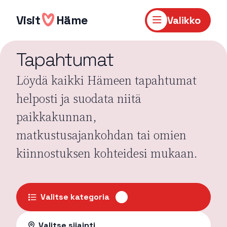
Hyppää
sisältöön
Visit
Häme
Valikko
Tapahtumat
Löydä kaikki Hämeen tapahtumat
helposti ja suodata niitä
paikkakunnan,
matkustusajankohdan tai omien
kiinnostuksen kohteidesi mukaan.
Valitse kategoria
Valitse sijainti