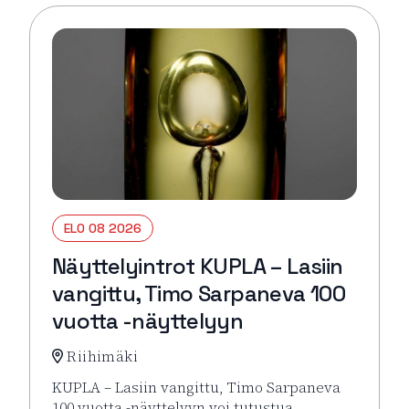
ELO 08 2026
Näyttelyintrot KUPLA – Lasiin
vangittu, Timo Sarpaneva 100
vuotta -näyttelyyn
Riihimäki
KUPLA – Lasiin vangittu, Timo Sarpaneva
100 vuotta -näyttelyyn voi tutustua