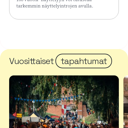
tarkemmin näyttelyintrojen avulla.
Lue lisää tapahtumasta Näyttelyintrot KUPLA – Lasi
Vuosittaiset
tapahtumat