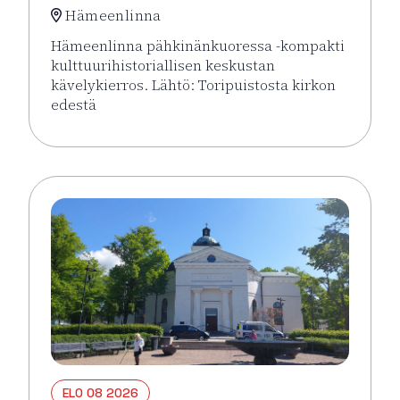
Hämeenlinna
Hämeenlinna pähkinänkuoressa -kompakti
kulttuurihistoriallisen keskustan
kävelykierros. Lähtö: Toripuistosta kirkon
edestä
Lue lisää tapahtumasta Hämeenlinna pähkinänkuor
ELO 08 2026