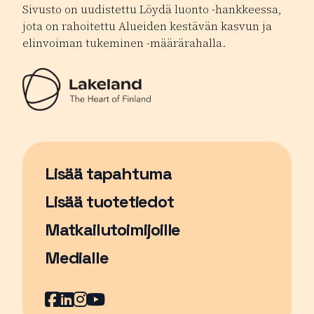
Sivusto on uudistettu Löydä luonto -hankkeessa,
jota on rahoitettu Alueiden kestävän kasvun ja
elinvoiman tukeminen -määrärahalla.
Lisää tapahtuma
Sivu avautuu uudessa ikkunassa
Lisää tuotetiedot
Matkailutoimijoille
Medialle
Facebook
Sivu avautuu uudessa ikkunassa
LinkedIn
Sivu avautuu uudessa ikkunassa
Instagram
Sivu avautuu uudessa ikkunass
YouTube
Sivu avautuu uudessa ikkuna