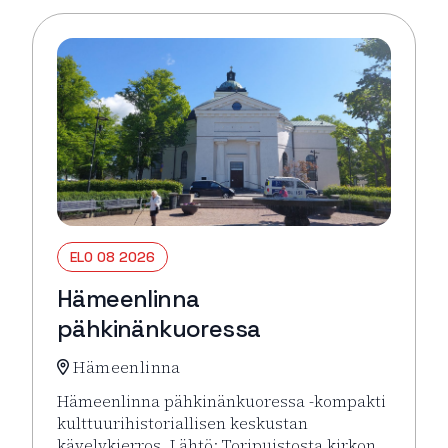
ELO 08 2026
Hämeenlinna
pähkinänkuoressa
Hämeenlinna
Hämeenlinna pähkinänkuoressa -kompakti
kulttuurihistoriallisen keskustan
kävelykierros. Lähtö: Toripuistosta kirkon