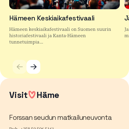
Hämeen Keskiaikafestivaali
J
Hämeen keskiaikafestivaali on Suomen suurin
J
historiafestivaali ja Kanta-Hämeen
mu
tunnetuimpia…
Lu
Lue lisää tuotteesta Hämeen Keskiaikafestivaali
Visit
Häme
Forssan seudun matkailuneuvonta