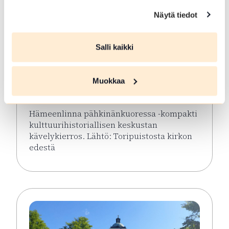
Näytä tiedot
ELO 08 2026
Salli kaikki
Hämeenlinna
pähkinänkuoressa
Muokkaa
Hämeenlinna
Hämeenlinna pähkinänkuoressa -kompakti
kulttuurihistoriallisen keskustan
kävelykierros. Lähtö: Toripuistosta kirkon
edestä
Lue lisää tapahtumasta Hämeenlinna pähkinänkuor