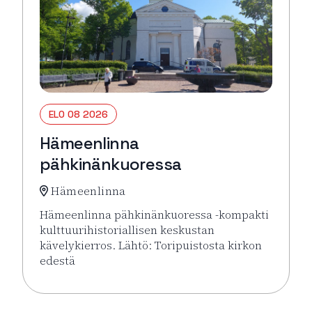
ELO 08 2026
Hämeenlinna
pähkinänkuoressa
Hämeenlinna
Hämeenlinna pähkinänkuoressa -kompakti
kulttuurihistoriallisen keskustan
kävelykierros. Lähtö: Toripuistosta kirkon
edestä
Lue lisää tapahtumasta Hämeenlinna pähkinänkuor