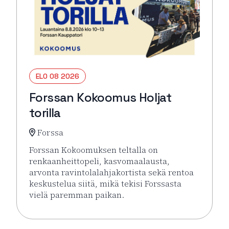
ELO 08 2026
Forssan Kokoomus Holjat
torilla
Forssa
Forssan Kokoomuksen teltalla on
renkaanheittopeli, kasvomaalausta,
arvonta ravintolalahjakortista sekä rentoa
keskustelua siitä, mikä tekisi Forssasta
vielä paremman paikan.
Lue lisää tapahtumasta Forssan Kokoomus Holjat tor