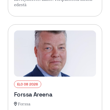
edestä
Lue lisää tapahtumasta Hämeenlinna pähkinänkuor
ELO 08 2026
Forssa Areena
Forssa