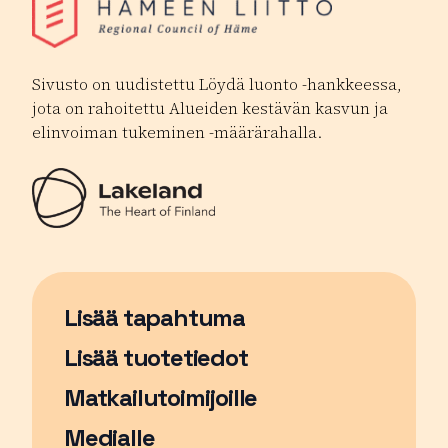
Sivusto on uudistettu Löydä luonto -hankkeessa,
jota on rahoitettu Alueiden kestävän kasvun ja
elinvoiman tukeminen -määrärahalla.
Lisää tapahtuma
Sivu avautuu uudessa ikkunassa
Lisää tuotetiedot
Matkailutoimijoille
Medialle