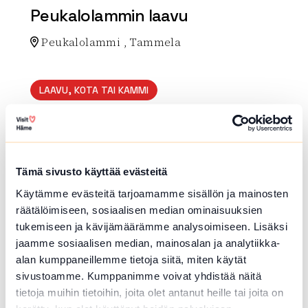
Peukalolammin laavu
Peukalolammi , Tammela
Lue lisää luontokohteesta Peukalolammin laavu
LAAVU, KOTA TAI KAMMI
Karkkuniemen tulipaikka
Saureenintie , Janakkala
Tulipaikka Mallinkaistenjärven retkeilyalueell
Tämä sivusto käyttää evästeitä
a.
Käytämme evästeitä tarjoamamme sisällön ja mainosten
Lue lisää luontokohteesta Karkkuniemen tulipaikka
räätälöimiseen, sosiaalisen median ominaisuuksien
tukemiseen ja kävijämäärämme analysoimiseen. Lisäksi
array(0) { }
jaamme sosiaalisen median, mainosalan ja analytiikka-
alan kumppaneillemme tietoja siitä, miten käytät
sivustoamme. Kumppanimme voivat yhdistää näitä
tietoja muihin tietoihin, joita olet antanut heille tai joita on