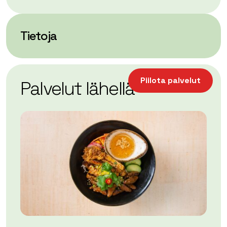
Tietoja
| ©
Leaflet
OpenStreetMap
+
Piilota palvelut
Palvelut lähellä
−