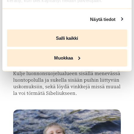
kerätty, kun olet käyttänyt heidän palvelujaan.
Näytä tiedot
Salli kaikki
LUONTOPOLKU
Levonkorven kierto
Muokkaa
Aulanko-Heikkiläntie , Hämeenlinna
Kulje luonnonsuojelualueen sisällä menevässä
luontopolulla ja sukella sisään puihin liittyviin
uskomuksiin, sekä löydä vinkkejä missä muual
la voi törmätä Sibeliukseen.
Lue lisää luontokohteesta Levonkorven kierto
array(0) { }