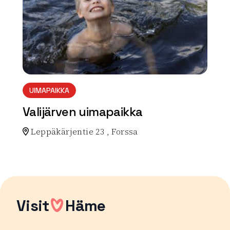
UIMAPAIKKA
Valijärven uimapaikka
Leppäkärjentie 23 , Forssa
Lue lisää luontokohteesta Valijärven uimapaikka
Visit
Häme