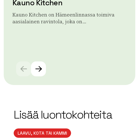
Kauno Kitchen
A
Kauno Kitchen on Hämeenlinnassa toimiva
Ap
aasialainen ravintola, joka on...
ran
aja
Lue lisää tuotteesta Kauno Kitchen
Lue
Lisää luontokohteita
LAAVU, KOTA TAI KAMMI