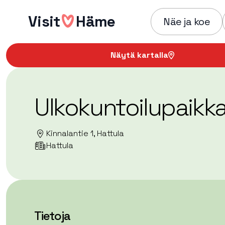
Hyppää
Visit
Häme
sisältöön
Näe ja koe
Näytä kartalla
Ulkokuntoilupaikk
Kinnalantie 1, Hattula
Hattula
Tietoja