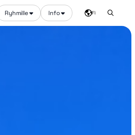
Ryhmille
Info
Fi
Haku