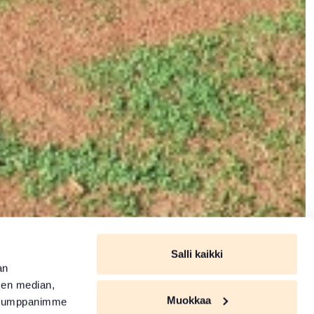
Salli kaikki
an
sen median,
Muokkaa
. Kumppanimme