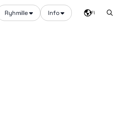
Ryhmille
Info
Fi
Haku