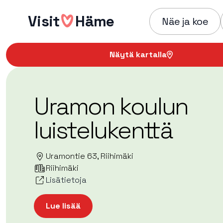
Hyppää
Visit
Häme
sisältöön
Näe ja koe
Näytä kartalla
Uramon koulun
luistelukenttä
Uramontie 63, Riihimäki
Riihimäki
Lisätietoja
Lue lisää