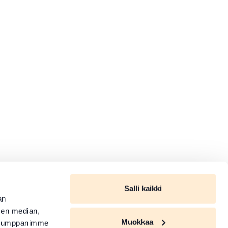
Salli kaikki
an
sen median,
Muokkaa
. Kumppanimme