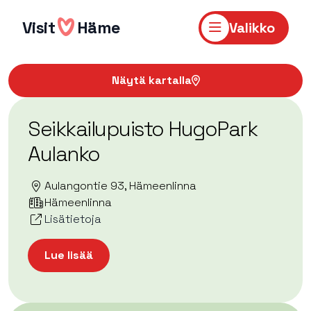
Hyppää
sisältöön
Visit
Häme
Valikko
Näytä kartalla
Seikkailupuisto HugoPark
Aulanko
Aulangontie 93, Hämeenlinna
Hämeenlinna
Lisätietoja
Lue lisää