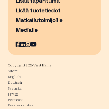
Lisää tapahtuma
Sivu avautuu uudessa ikkunassa
Lisää tuotetiedot
Matkailutoimijoille
Medialle
Facebook
Sivu avautuu uudessa ikkunassa
LinkedIn
Sivu avautuu uudessa ikkunassa
Instagram
Sivu avautuu uudessa ikkunass
YouTube
Sivu avautuu uudessa ikkuna
Copyright 2026 Visit Häme
Suomi
English
Deutsch
Svenska
日本語
Русский
Evästeasetukset