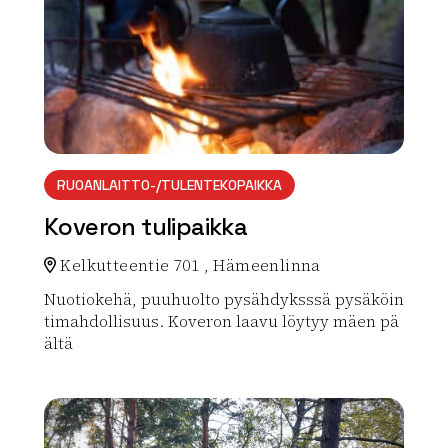
RUOANLAITTO-/TULENTEKOPAIKKA
Koveron tulipaikka
Kelkutteentie 701 , Hämeenlinna
Nuotiokehä, puuhuolto pysähdyksssä pysäköin
timahdollisuus. Koveron laavu löytyy mäen pä
ältä
Lue lisää luontokohteesta Koveron tulipaikka
array(0) { }