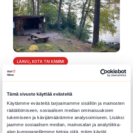
LAAVU, KOTA TAI KAMMI
Vanajanniemen laavu
Vanajaniementie , Hämeenlinna
Tämä sivusto käyttää evästeitä
Pysähdy retkelläsi Vanajanniemen laavulle, jo
ka on järven läheisyydessä. Laavun edessä on
Käytämme evästeitä tarjoamamme sisällön ja mainosten
nuotiokehä. Polttopuita löytyy alueen puuvaja
räätälöimiseen, sosiaalisen median ominaisuuksien
sta. On suositeltavaa ottaa pieni...
tukemiseen ja kävijämäärämme analysoimiseen. Lisäksi
Lue lisää luontokohteesta Vanajanniemen laavu
jaamme sosiaalisen median, mainosalan ja analytiikka-
alan kumppaneillemme tietoja siitä, miten käytät