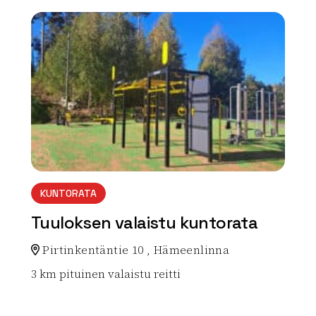
array(0) { }
KUNTORATA
Tuuloksen valaistu kuntorata
Pirtinkentäntie 10 , Hämeenlinna
3 km pituinen valaistu reitti
Lue lisää luontokohteesta Tuuloksen valaistu kuntora