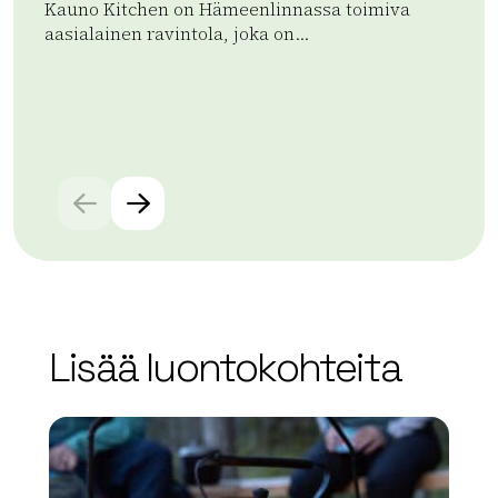
Kauno Kitchen on Hämeenlinnassa toimiva
Ap
aasialainen ravintola, joka on...
ran
aja
Lue lisää tuotteesta Kauno Kitchen
Lue
Lisää luontokohteita
array(0) { }