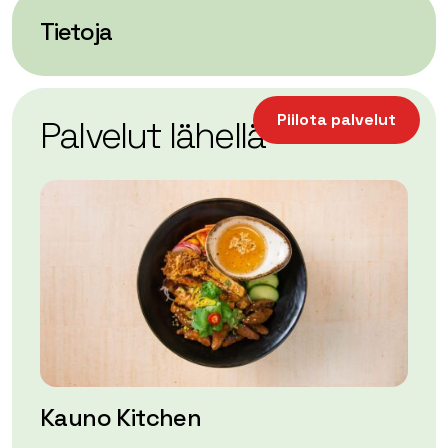
Tietoja
| ©
Leaflet
OpenStreetMap
+
Piilota palvelut
Palvelut lähellä
−
Kauno Kitchen
A