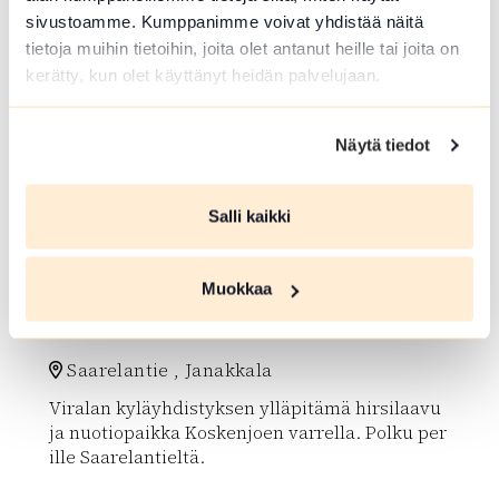
array(0) { }
sivustoamme. Kumppanimme voivat yhdistää näitä
tietoja muihin tietoihin, joita olet antanut heille tai joita on
kerätty, kun olet käyttänyt heidän palvelujaan.
Näytä tiedot
Salli kaikki
LAAVU, KOTA TAI KAMMI
Muokkaa
Viralan laavu
Saarelantie , Janakkala
Viralan kyläyhdistyksen ylläpitämä hirsilaavu
ja nuotiopaikka Koskenjoen varrella. Polku per
ille Saarelantieltä.
Lue lisää luontokohteesta Viralan laavu