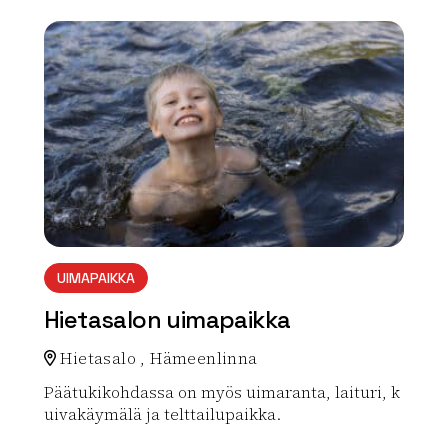
array(0) { }
UIMAPAIKKA
Hietasalon uimapaikka
Hietasalo , Hämeenlinna
Päätukikohdassa on myös uimaranta, laituri, k
uivakäymälä ja telttailupaikka.
Lue lisää luontokohteesta Hietasalon uimapaikka