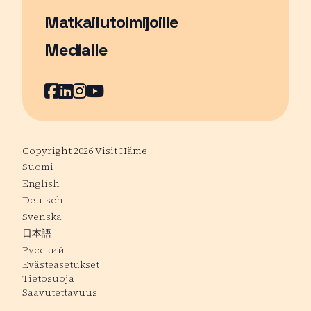
Matkailutoimijoille
Medialle
Facebook
Sivu avautuu uudessa ikkunassa
LinkedIn
Sivu avautuu uudessa ikkunassa
Instagram
Sivu avautuu uudessa ikkunass
YouTube
Sivu avautuu uudessa ikkuna
Copyright 2026 Visit Häme
Suomi
English
Deutsch
Svenska
日本語
Русский
Evästeasetukset
Tietosuoja
Saavutettavuus