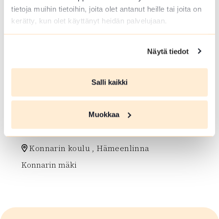
tietoja muihin tietoihin, joita olet antanut heille tai joita on
kerätty, kun olet käyttänyt heidän palvelujaan.
Näytä tiedot
Salli kaikki
ULKOKUNTOILUPAIKKA
Muokkaa
Lammin kuntoportaat
Konnarin koulu , Hämeenlinna
Konnarin mäki
Lue lisää luontokohteesta Lammin kuntoportaat