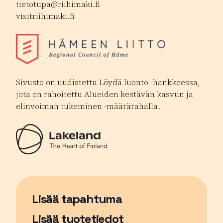
tietotupa@riihimaki.fi
visitriihimaki.fi
Sivusto on uudistettu Löydä luonto -hankkeessa,
jota on rahoitettu Alueiden kestävän kasvun ja
elinvoiman tukeminen -määrärahalla.
Lisää tapahtuma
Sivu avautuu uudessa ikkunassa
Lisää tuotetiedot