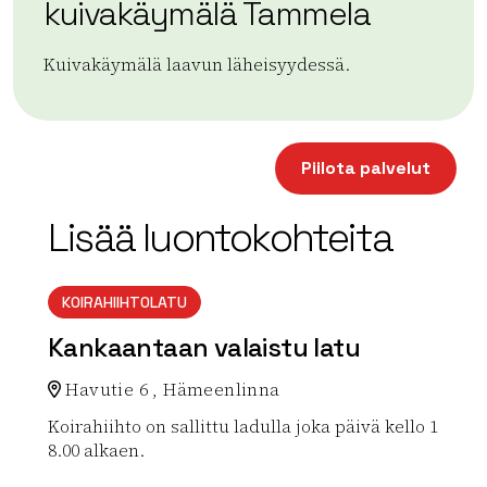
kuivakäymälä Tammela
Kuivakäymälä laavun läheisyydessä.
| ©
Leaflet
OpenStreetMap
+
Piilota palvelut
−
Lisää luontokohteita
KOIRAHIIHTOLATU
Kankaantaan valaistu latu
Havutie 6 , Hämeenlinna
Koirahiihto on sallittu ladulla joka päivä kello 1
8.00 alkaen.
Lue lisää luontokohteesta Kankaantaan valaistu latu