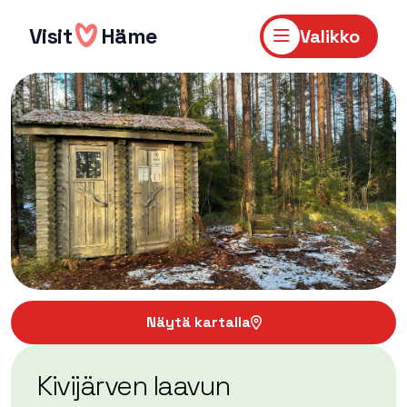
Hyppää
sisältöön
Visit
Häme
Valikko
Näytä kartalla
Kivijärven laavun