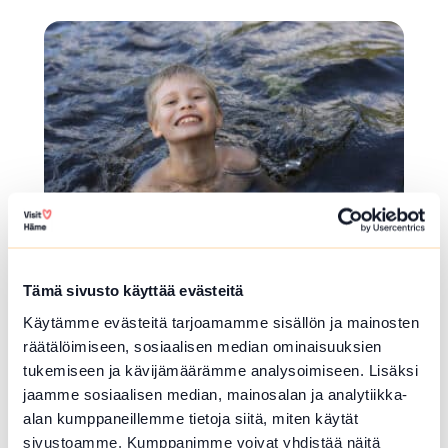
array(0) { }
UIMAPAIKKA
Tämä sivusto käyttää evästeitä
Rehtijärven uimapaikka
Käytämme evästeitä tarjoamamme sisällön ja mainosten
räätälöimiseen, sosiaalisen median ominaisuuksien
Uimarannantie 64 , Jokioinen
tukemiseen ja kävijämäärämme analysoimiseen. Lisäksi
Lue lisää luontokohteesta Rehtijärven uimapaikka
jaamme sosiaalisen median, mainosalan ja analytiikka-
alan kumppaneillemme tietoja siitä, miten käytät
array(0) { }
sivustoamme. Kumppanimme voivat yhdistää näitä