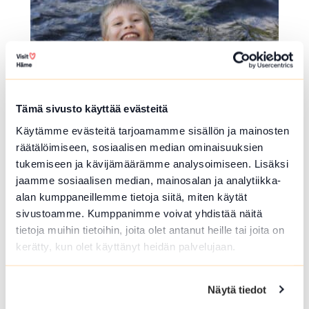
Tämä sivusto käyttää evästeitä
Käytämme evästeitä tarjoamamme sisällön ja mainosten
UIMAPAIKKA
räätälöimiseen, sosiaalisen median ominaisuuksien
tukemiseen ja kävijämäärämme analysoimiseen. Lisäksi
Launosten uimaranta
jaamme sosiaalisen median, mainosalan ja analytiikka-
alan kumppaneillemme tietoja siitä, miten käytät
Suviniementie 206 , Loppi
sivustoamme. Kumppanimme voivat yhdistää näitä
Lue lisää luontokohteesta Launosten uimaranta
tietoja muihin tietoihin, joita olet antanut heille tai joita on
kerätty, kun olet käyttänyt heidän palvelujaan.
LAAVU, KOTA TAI KAMMI
Katiskosken puolikota
Näytä tiedot
Katiskoskentie , Hämeenlinna