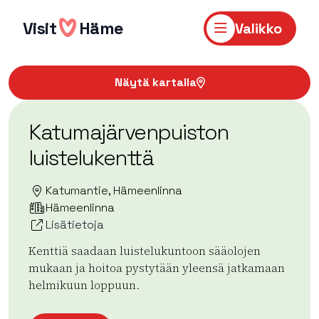
Hyppää
sisältöön
Visit
Häme
Valikko
Näytä kartalla
Katumajärvenpuiston
luistelukenttä
Katumantie, Hämeenlinna
Hämeenlinna
Lisätietoja
Kenttiä saadaan luistelukuntoon sääolojen
mukaan ja hoitoa pystytään yleensä jatkamaan
helmikuun loppuun.