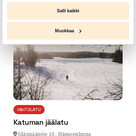
Ilvesreitin levähdyspaikka. Nuotiokehä, poltto
Salli kaikki
puita
Lue lisää luontokohteesta Katiskosken puolikota
Muokkaa
array(0) { }
HIIHTOLATU
Katuman jäälatu
Idänpääntie 10 , Hämeenlinna