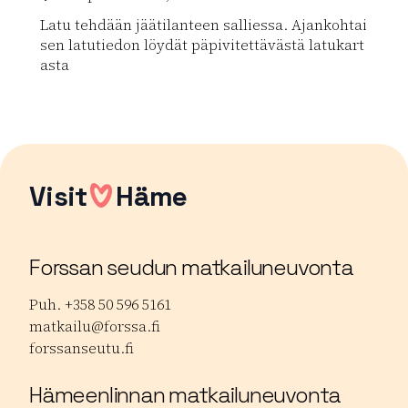
Latu tehdään jäätilanteen salliessa. Ajankohtai
sen latutiedon löydät päpivitettävästä latukart
asta
Lue lisää luontokohteesta Katuman jäälatu
Visit
Häme
Forssan seudun matkailuneuvonta
Puh. +358 50 596 5161
matkailu@forssa.fi
forssanseutu.fi
Hämeenlinnan matkailuneuvonta