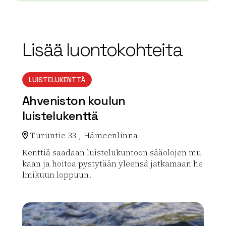
Lisää luontokohteita
LUISTELUKENTTÄ
Ahveniston koulun
luistelukenttä
Turuntie 33 , Hämeenlinna
Kenttiä saadaan luistelukuntoon sääolojen mu
kaan ja hoitoa pystytään yleensä jatkamaan he
lmikuun loppuun.
Lue lisää luontokohteesta Ahveniston koulun luistelu
array(0) { }