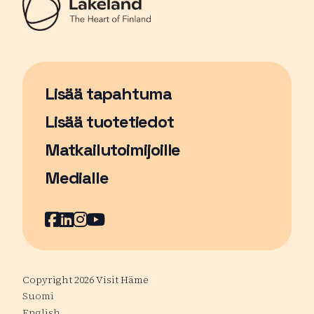
Lisää tapahtuma
Sivu avautuu uudessa ikkunassa
Lisää tuotetiedot
Matkailutoimijoille
Medialle
Facebook
Sivu avautuu uudessa ikkunassa
LinkedIn
Sivu avautuu uudessa ikkunassa
Instagram
Sivu avautuu uudessa ikkunass
YouTube
Sivu avautuu uudessa ikkuna
Copyright 2026 Visit Häme
Suomi
English