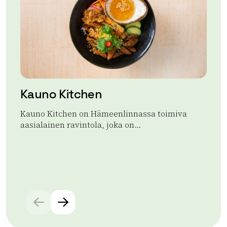
Kauno Kitchen
A
Kauno Kitchen on Hämeenlinnassa toimiva
Ap
aasialainen ravintola, joka on...
ran
aja
Lue lisää tuotteesta Kauno Kitchen
Lue