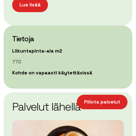
Lue lisää
Tietoja
Liikuntapinta-ala m2
770
Kohde on vapaasti käytettävissä
| ©
Leaflet
OpenStreetMap
+
Piilota palvelut
Palvelut lähellä
−