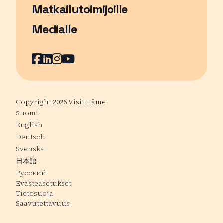
Matkailutoimijoille
Medialle
Facebook
Sivu avautuu uudessa ikkunassa
LinkedIn
Sivu avautuu uudessa ikkunassa
Instagram
Sivu avautuu uudessa ikkunass
YouTube
Sivu avautuu uudessa ikkuna
Copyright 2026 Visit Häme
Suomi
English
Deutsch
Svenska
日本語
Русский
Evästeasetukset
Tietosuoja
Saavutettavuus