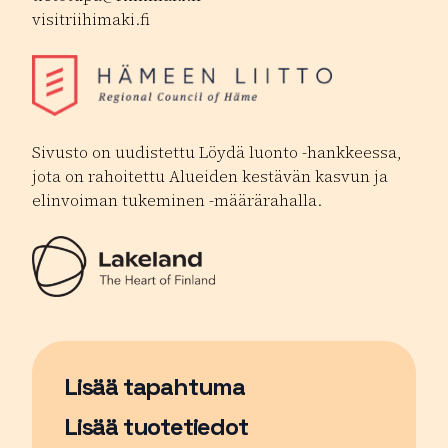
visitriihimaki.fi
Sivusto on uudistettu Löydä luonto -hankkeessa,
jota on rahoitettu Alueiden kestävän kasvun ja
elinvoiman tukeminen -määrärahalla.
Lisää tapahtuma
Sivu avautuu uudessa ikkunassa
Lisää tuotetiedot