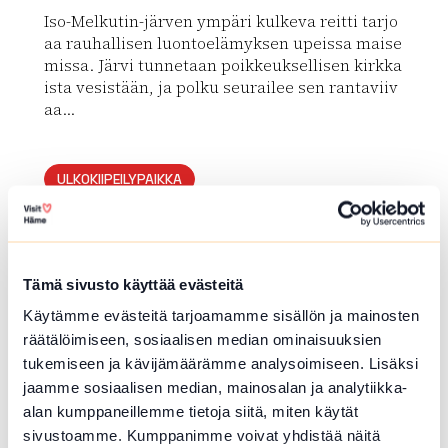
Iso-Melkutin-järven ympäri kulkeva reitti tarjo
aa rauhallisen luontoelämyksen upeissa maise
missa. Järvi tunnetaan poikkeuksellisen kirkka
ista vesistään, ja polku seurailee sen rantaviiv
aa...
Lue lisää luontokohteesta Iso-Melkutin (Hämeen Ilvesr
ULKOKIIPEILYPAIKKA
Flowpark Ahvenisto
Olympiakatu 18-20 , Hämeenlinna
Tämä sivusto käyttää evästeitä
Useita vaijeriratoja puiden väleissä eri korkeu
ksissa. Auki aukioloaikoina tai sovittaessa mui
Käytämme evästeitä tarjoamamme sisällön ja mainosten
na aikoina.
räätälöimiseen, sosiaalisen median ominaisuuksien
tukemiseen ja kävijämäärämme analysoimiseen. Lisäksi
Lue lisää luontokohteesta Flowpark Ahvenisto
jaamme sosiaalisen median, mainosalan ja analytiikka-
array(0) { }
alan kumppaneillemme tietoja siitä, miten käytät
sivustoamme. Kumppanimme voivat yhdistää näitä