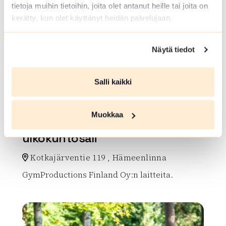
tietoja muihin tietoihin, joita olet antanut heille tai joita on
kerätty, kun olet käyttänyt heidän palvelujaan.
Näytä tiedot
Salli kaikki
ULKOKUNTOILUPAIKKA
Muokkaa
Iittalan urheilukentän
ulkokuntosali
Kotkajärventie 119 , Hämeenlinna
GymProductions Finland Oy:n laitteita.
Lue lisää luontokohteesta Iittalan urheilukentän ulkok
array(0) { }