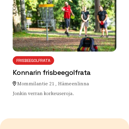
FRISBEEGOLFRATA
Konnarin frisbeegolfrata
Mommilantie 21 , Hämeenlinna
Jonkin verran korkeuseroja.
Lue lisää luontokohteesta Konnarin frisbeegolfrata