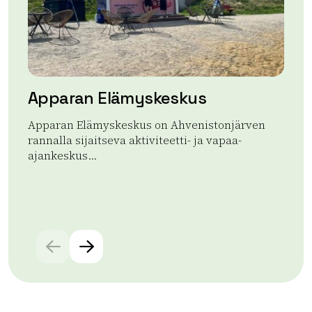
Apparan Elämyskeskus
Ap
Apparan Elämyskeskus on Ahvenistonjärven
App
rannalla sijaitseva aktiviteetti- ja vapaa-
upe
ajankeskus...
Lue
Lue lisää tuotteesta Apparan Elämyskeskus