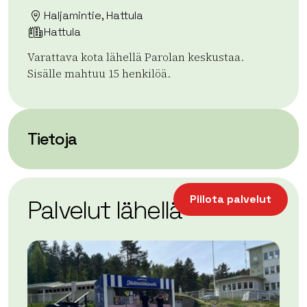
Haljamintie, Hattula
Hattula
Varattava kota lähellä Parolan keskustaa.
Sisälle mahtuu 15 henkilöä.
Tietoja
| ©
Leaflet
OpenStreetMap
+
Piilota palvelut
Palvelut lähellä
−