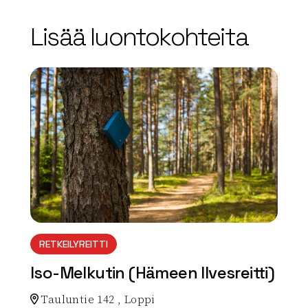
Lisää luontokohteita
array(0) { }
RETKEILYREITTI
Iso-Melkutin (Hämeen Ilvesreitti)
Tauluntie 142 , Loppi