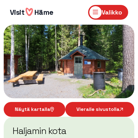
Hyppää
sisältöön
Visit
Häme
Valikko
Näytä kartalla
Vieraile sivustolla
Haljamin kota