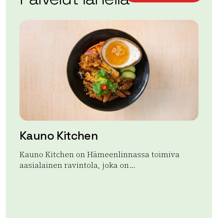
−
Kauno Kitchen
A
Kauno Kitchen on Hämeenlinnassa toimiva
Ap
aasialainen ravintola, joka on...
ran
aja
Lue lisää tuotteesta Kauno Kitchen
Lue