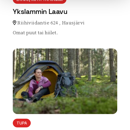
Ykslammin Laavu
Riihiviidantie 624 , Hausjärvi
Omat puut tai hiilet.
Lue lisää luontokohteesta Ykslammin Laavu
array(0) { }
TUPA