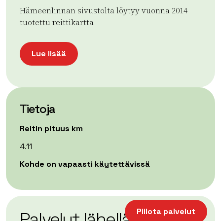
Hämeenlinnan sivustolta löytyy vuonna 2014
tuotettu reittikartta
Lue lisää
Tietoja
Reitin pituus km
4.11
Kohde on vapaasti käytettävissä
| ©
Leaflet
OpenStreetMap
+
Piilota palvelut
Palvelut lähellä