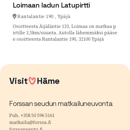
Loimaan ladun Latupirtti
Rantalantie 190 , Ypäjä
Osoitteesta Äijäläntie 133, Loimaa on matkaa p
irtille 3,5km/suunta. Autolla lähemmäksi pääse
e osoitteesta Rantalantie 190, 32100 Ypäjä
Lue lisää luontokohteesta Loimaan ladun Latupirtti
Visit
Häme
Forssan seudun matkailuneuvonta
Puh. +358 50 596 5161
matkailu@forssa.fi
forssanseutu.fi