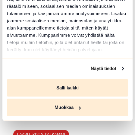
räätälöimiseen, sosiaalisen median ominaisuuksien
tukemiseen ja kävijämäärämme analysoimiseen. Lisäksi
HIIHTOLATU
jaamme sosiaalisen median, mainosalan ja analytiikka-
Moisio-Kauriinmaa yhdyslatu
alan kumppaneillemme tietoja siitä, miten käytät
sivustoamme. Kumppanimme voivat yhdistää näitä
Koulutie 2 , Janakkala
tietoja muihin tietoihin, joita olet antanut heille tai joita on
Lue lisää luontokohteesta Moisio-Kauriinmaa yhdysla
kerätty, kun olet käyttänyt heidän palvelujaan.
LAAVU, KOTA TAI KAMMI
Näytä tiedot
Valajärven laavu
Tanssilavantie 60 , Janakkala
Salli kaikki
Valajärven rannalle 2021 valmistunut kota. Tar
vitset mukaan omat puut. Autolla pääsee viere
en, hyvin pysäköintitilaa ja tilaa leiriytymisell
Muokkaa
e.
Lue lisää luontokohteesta Valajärven laavu
LAAVU, KOTA TAI KAMMI