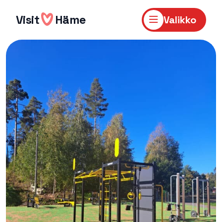
Hyppää
sisältöön
Visit
Häme
Valikko