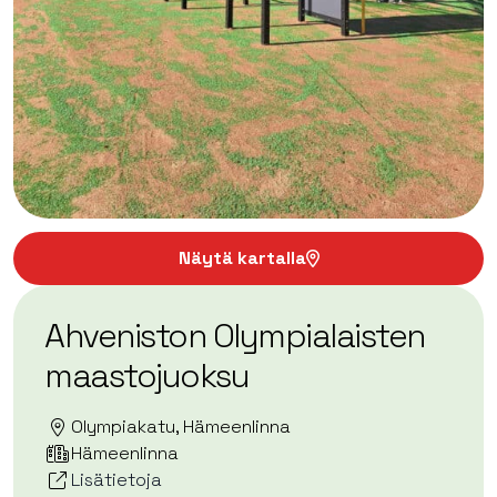
Näytä kartalla
Ahveniston Olympialaisten
maastojuoksu
Olympiakatu, Hämeenlinna
Hämeenlinna
Lisätietoja