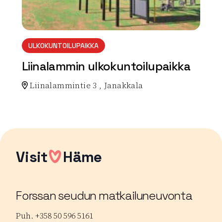
ULKOKUNTOILUPAIKKA
Liinalammin ulkokuntoilupaikka
Liinalammintie 3 , Janakkala
Lue lisää luontokohteesta Liinalammin ulkokuntoilupa
Visit
Häme
Forssan seudun matkailuneuvonta
Puh. +358 50 596 5161