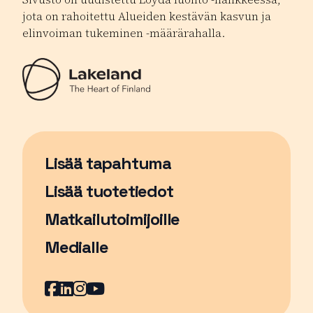
jota on rahoitettu Alueiden kestävän kasvun ja
elinvoiman tukeminen -määrärahalla.
Lisää tapahtuma
Sivu avautuu uudessa ikkunassa
Lisää tuotetiedot
Matkailutoimijoille
Medialle
Facebook
Sivu avautuu uudessa ikkunassa
LinkedIn
Sivu avautuu uudessa ikkunassa
Instagram
Sivu avautuu uudessa ikkunass
YouTube
Sivu avautuu uudessa ikkuna