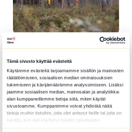
LUONTOPOLKU
Laurinmäen Lähdepolku 1,2km
Tämä sivusto käyttää evästeitä
Hakoistentie 371 , Janakkala
Käytämme evästeitä tarjoamamme sisällön ja mainosten
Helppo, ei kaikilta osin esteetön sisältää kivikk
räätälöimiseen, sosiaalisen median ominaisuuksien
oisia ja kaltevia polkuosuuksia.
tukemiseen ja kävijämäärämme analysoimiseen. Lisäksi
jaamme sosiaalisen median, mainosalan ja analytiikka-
Lue lisää luontokohteesta Laurinmäen Lähdepolku 1,
alan kumppaneillemme tietoja siitä, miten käytät
array(0) { }
sivustoamme. Kumppanimme voivat yhdistää näitä
tietoja muihin tietoihin, joita olet antanut heille tai joita on
kerätty, kun olet käyttänyt heidän palvelujaan.