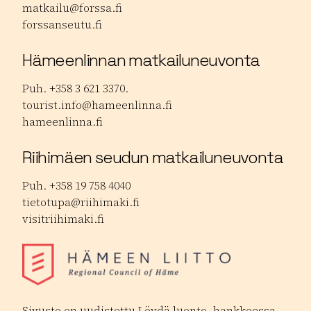
matkailu@forssa.fi
forssanseutu.fi
Hämeenlinnan matkailuneuvonta
Puh. +358 3 621 3370.
tourist.info@hameenlinna.fi
hameenlinna.fi
Riihimäen seudun matkailuneuvonta
Puh. +358 19 758 4040
tietotupa@riihimaki.fi
visitriihimaki.fi
Sivusto on uudistettu Löydä luonto -hankkeessa,