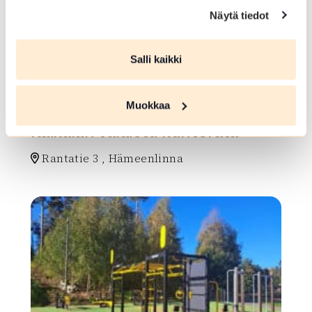
Näytä tiedot
Salli kaikki
KUNTORATA
Muokkaa
Käikälän valaistu kuntorata
Rantatie 3 , Hämeenlinna
Lue lisää luontokohteesta Käikälän valaistu kuntorat
array(0) { }