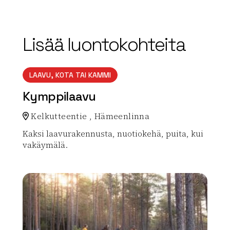
Lisää luontokohteita
LAAVU, KOTA TAI KAMMI
Kymppilaavu
Kelkutteentie , Hämeenlinna
Kaksi laavurakennusta, nuotiokehä, puita, kui
vakäymälä.
Lue lisää luontokohteesta Kymppilaavu
array(0) { }