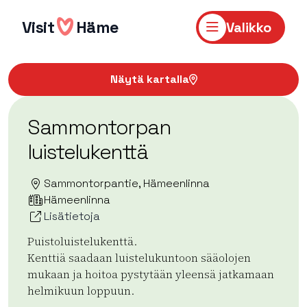
Hyppää
sisältöön
Visit
Häme
Valikko
Näytä kartalla
Sammontorpan
luistelukenttä
Sammontorpantie, Hämeenlinna
Hämeenlinna
Lisätietoja
Puistoluistelukenttä.
Kenttiä saadaan luistelukuntoon sääolojen
mukaan ja hoitoa pystytään yleensä jatkamaan
helmikuun loppuun.