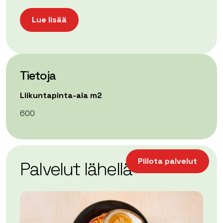
Lue lisää
Tietoja
Liikuntapinta-ala m2
600
| ©
Leaflet
OpenStreetMap
+
Piilota palvelut
Palvelut lähellä
−