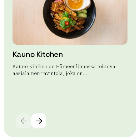
Kauno Kitchen
A
Kauno Kitchen on Hämeenlinnassa toimiva
Ap
aasialainen ravintola, joka on...
ran
aja
Lue lisää tuotteesta Kauno Kitchen
Lue