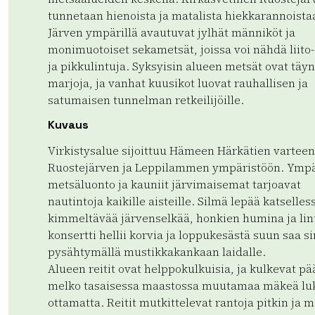
tunnetaan hienoista ja matalista hiekkarannoista
Järven ympärillä avautuvat jylhät männiköt ja
monimuotoiset sekametsät, joissa voi nähdä liito
ja pikkulintuja. Syksyisin alueen metsät ovat täy
marjoja, ja vanhat kuusikot luovat rauhallisen ja
satumaisen tunnelman retkeilijöille.
Kuvaus
Virkistysalue sijoittuu Hämeen Härkätien varteen
Ruostejärven ja Leppilammen ympäristöön. Ymp
metsäluonto ja kauniit järvimaisemat tarjoavat
nautintoja kaikille aisteille. Silmä lepää katselles
kimmeltävää järvenselkää, honkien humina ja lin
konsertti hellii korvia ja loppukesästä suun saa si
pysähtymällä mustikkakankaan laidalle.
Alueen reitit ovat helppokulkuisia, ja kulkevat pä
melko tasaisessa maastossa muutamaa mäkeä l
ottamatta. Reitit mutkittelevat rantoja pitkin ja 