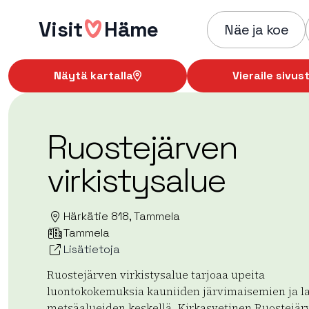
Hyppää
Visit
Häme
sisältöön
Näe ja koe
Näytä kartalla
Vieraile sivust
Ruostejärven
virkistysalue
Härkätie 818, Tammela
Tammela
Lisätietoja
Ruostejärven virkistysalue tarjoaa upeita
luontokokemuksia kauniiden järvimaisemien ja l
metsäalueiden keskellä. Kirkasvetinen Ruostejär