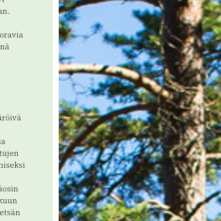
an.
-oravia
nnä
äröivä
sa
tujen
niseksi
äosin
ukuun
metsän