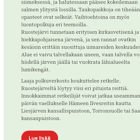
siimeksessä, ja halutessaan pääsee kokeilemaan
salmen ylitystä lossilla. Taukopaikkoja on tiheään
opasteet ovat selkeät. Vaihtoehtoina on myös
luontopolkuja eri teemoilla.
Ruostejärvi tunnetaan erityisen kirkasvetisenä ja
hiekkapohjaisena järvenä, ja sen rannat ovatkin
kesäisin erittäin suosittuja uimareiden keskuude
Alue ei vaivu talvellakaan uneen, vaan talvella vo
hiidellä järven jäällä tai vuokrata lähialueelta
lumikengät.
Laaja polkuverkosto houkuttelee retkelle.
Ruostejärveltä löytyy viisi eri pituista reittiä.
Innokkaimmat retkeilijät voivat jatkaa useamma
päivän vaellukselle Hämeen Ilvesreitin kautta
Liesjärven kansallispuistoon, Torronsuolle tai Sa
kansanpuistoon.
Lue lisää