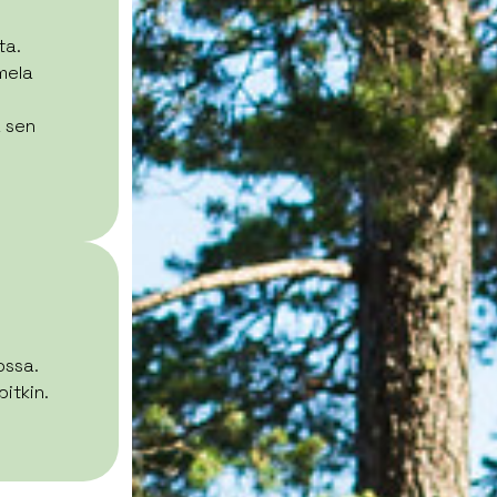
ta.
mela
a sen
ossa.
pitkin.