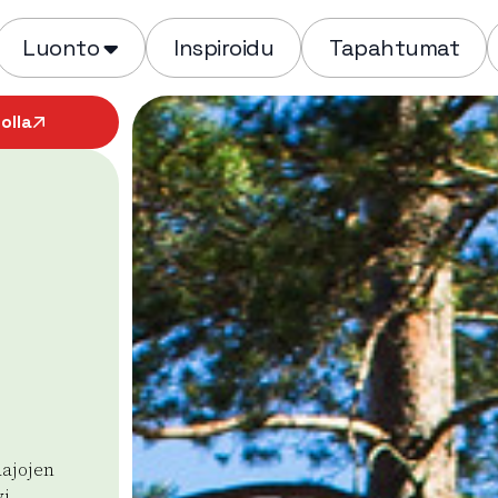
Luonto
Inspiroidu
Tapahtumat
olla
aajojen
vi