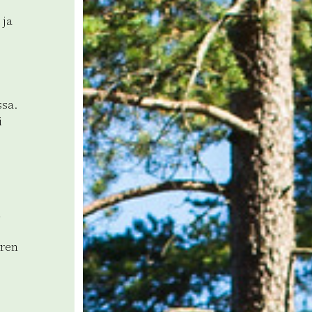
 ja
ssa.
i
n
aren