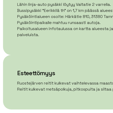
Lähin linja-auto pysäkki löytyy Valtatie 2 varrella.
Bussipysäkki “Eerikkilä th” on 1,7 km päässä aluees
Pysäköintialueen osoite: Härkätie 810, 31380 Tam
Pysäköintipaikalle mahtuu runsaasti autoja.
Paikoitusalueen infotaulussa on kartta alueesta j
palveluista.
Esteettömyys
Ruostejärven reitit kulkevat vaihtelevassa maast
Reitit kulkevat metsäpolkuja, pitkospuita ja siltaa 