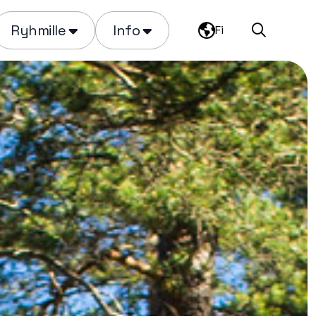
Ryhmille
Info
Fi
Haku