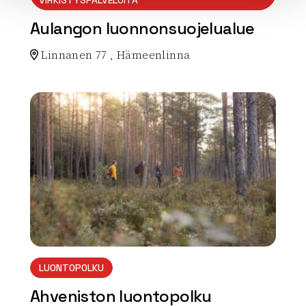
Aulangon luonnonsuojelualue
Linnanen 77 , Hämeenlinna
Lue lisää luontokohteesta Aulangon luonnonsuojelual
array(0) { }
LUONTOPOLKU
Ahveniston luontopolku