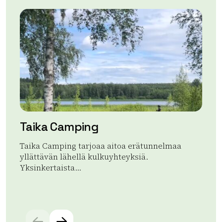
Taika Camping
L
Taika Camping tarjoaa aitoa erätunnelmaa
Lau
yllättävän lähellä kulkuyhteyksiä.
koh
Yksinkertaista...
Lue
Lue lisää tuotteesta Taika Camping