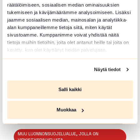
KUNTORATA
räätälöimiseen, sosiaalisen median ominaisuuksien
Rengon valaistu kuntorata
tukemiseen ja kävijämäärämme analysoimiseen. Lisäksi
jaamme sosiaalisen median, mainosalan ja analytiikka-
Urheilutie 2 , Hämeenlinna
alan kumppaneillemme tietoja siitä, miten käytät
sivustoamme. Kumppanimme voivat yhdistää näitä
1,4 km pituinen valaistu kuntorata.
tietoja muihin tietoihin, joita olet antanut heille tai joita on
Lue lisää luontokohteesta Rengon valaistu kuntorata
kerätty, kun olet käyttänyt heidän palvelujaan.
array(0) { }
Näytä tiedot
Salli kaikki
Muokkaa
MUU LUONNONSUOJELUALUE, JOLLA ON
VIRKISTYSPALVELUITA