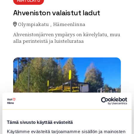
HIIHTOLATU
Ahveniston valaistut ladut
Olympiakatu , Hämeenlinna
Ahvenistonjärven ympärys on kävelylatu, muu
alla perinteistä ja luistelurataa
Lue lisää luontokohteesta Ahveniston valaistut ladut
array(0) { }
Tämä sivusto käyttää evästeitä
Käytämme evästeitä tarjoamamme sisällön ja mainosten