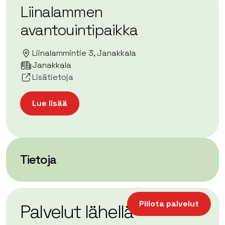
Liinalammen
avantouintipaikka
Liinalammintie 3, Janakkala
Janakkala
Lisätietoja
Lue lisää
Tietoja
| ©
Leaflet
OpenStreetMap
+
Piilota palvelut
Palvelut lähellä
−