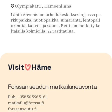
Olympiakatu , Hämeenlinna
Lähtö Ahveniston urheilukeskuksesta, jossa pa
rkkipaikka, nuotiopaikka, uimaranta, lentopall
okenttä, kahvila ja sauna. Reitti on merkitty ke
ltaisilla kolmioilla. 22 rastitaulua.
Lue lisää luontokohteesta Ahveniston luontopolku
Visit
Häme
Forssan seudun matkailuneuvonta
Puh. +358 50 596 5161
matkailu@forssa.fi
forssanseutu.fi