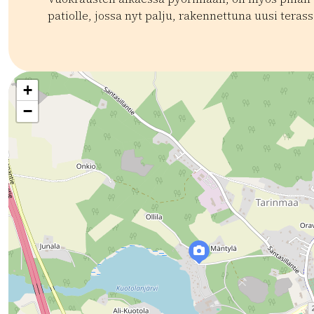
patiolle, jossa nyt palju, rakennettuna uusi terass
Kategoriat:
Tyyppi:
accommodation
Mökit
+
−