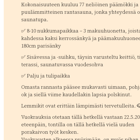
Kokonaisuuteen kuuluu 77 neliöinen päämökki ja
puulämmitteinen rantasauna, jonka yhteydessä 
saunatupa.
✅ 8-10 nukkumapaikkaa – 3 makuuhuonetta, joist
kahdessa kaksi kerrossänkyä ja päämakuuhuone
180cm parisänky
✅ Sisävessa ja -suihku, täysin varusteltu keittiö, t
terassi, saunatuvassa vuodesohva
✅ Palju ja tulipaikka
Omasta rannasta pääsee mukavasti uimaan, pohj
ok ja siellä viime kaudellakin lapsia polskinut.
Lemmikit ovat erittäin lämpimästi tervetulleita. 
Vuokrauksia otetaan tällä hetkellä vastaan 22.5.20
eteenpäin, tontilla on tällä hetkellä vielä uuden
porakaivon työt kesken.
Vuokrausten alkaessa pyörimään, on myös pihan