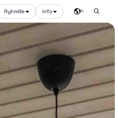
Ryhmille
Info
Fi
Haku