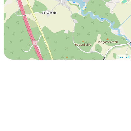
|
Leaflet