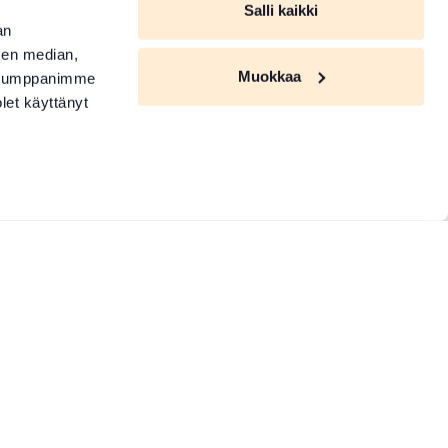
Salli kaikki
an
sen median,
Muokkaa
. Kumppanimme
olet käyttänyt