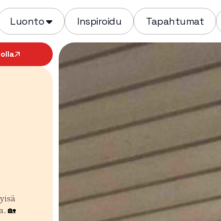
Luonto
Inspiroidu
Tapahtumat
olla
tyisä
a. 🏡