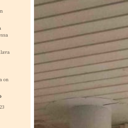
on
a
essa
ilava
a on

23