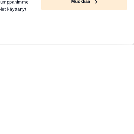
Muokkaa
. Kumppanimme
olet käyttänyt