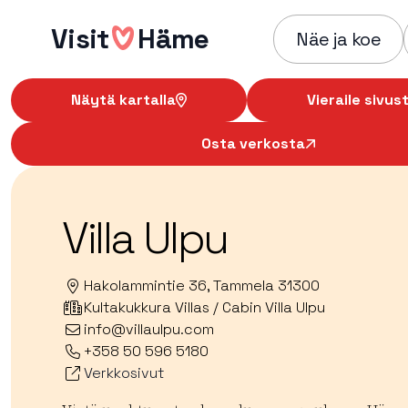
Hyppää
Visit
Häme
sisältöön
Näe ja koe
Näytä kartalla
Vieraile sivust
Osta verkosta
Villa Ulpu
Hakolammintie 36, Tammela 31300
Kultakukkura Villas / Cabin Villa Ulpu
info@villaulpu.com
+358 50 596 5180
Verkkosivut