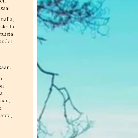
een
ssa!
nalla,
skellä
tuisia
suudet
kaan.
n
on
la
taan,
i
aappi,