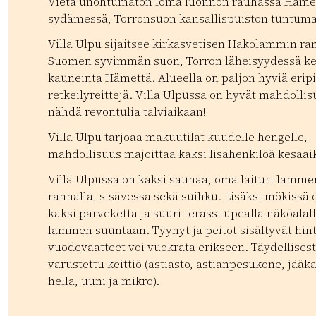
Vietä unohtumaton loma luonnon rauhassa Häm
sydämessä, Torronsuon kansallispuiston tuntuma
Villa Ulpu sijaitsee kirkasvetisen Hakolammin ran
Suomen syvimmän suon, Torron läheisyydessä ke
kauneinta Hämettä. Alueella on paljon hyviä eripi
retkeilyreittejä. Villa Ulpussa on hyvät mahdolli
nähdä revontulia talviaikaan!
Villa Ulpu tarjoaa makuutilat kuudelle hengelle,
mahdollisuus majoittaa kaksi lisähenkilöä kesäai
Villa Ulpussa on kaksi saunaa, oma laituri lamme
rannalla, sisävessa sekä suihku. Lisäksi mökissä 
kaksi parveketta ja suuri terassi upealla näköalal
lammen suuntaan. Tyynyt ja peitot sisältyvät hin
vuodevaatteet voi vuokrata erikseen. Täydellisest
varustettu keittiö (astiasto, astianpesukone, jääk
hella, uuni ja mikro).
Kategoriat:
Tyyppi:
accommodation
Mökit