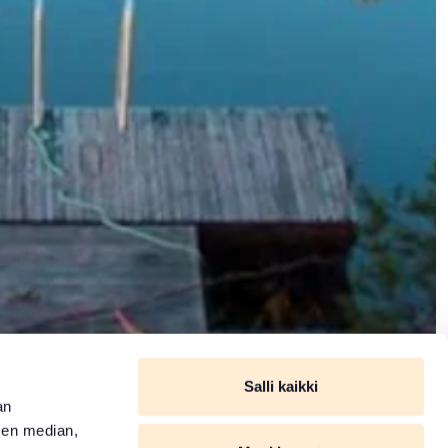
Salli kaikki
an
sen median,