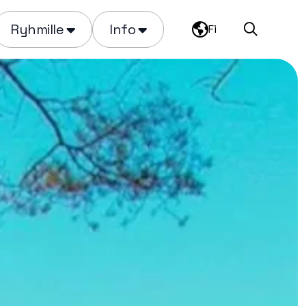
Ryhmille
Info
Fi
Haku