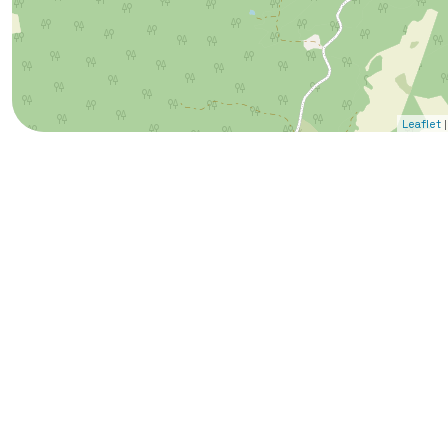
|
Leaflet