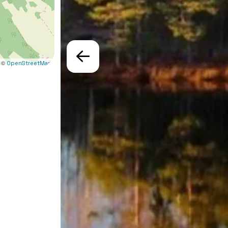
 ©
OpenStreetMap