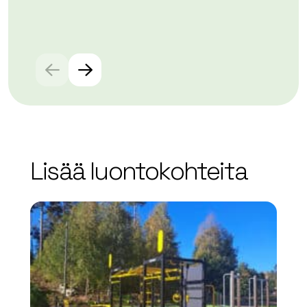
Lue
Lisää luontokohteita
array(0) { }