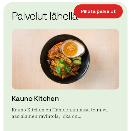
+
Piilota palvelut
Palvelut lähellä
−
Kauno Kitchen
A
Kauno Kitchen on Hämeenlinnassa toimiva
Ap
aasialainen ravintola, joka on...
ran
aja
Lue lisää tuotteesta Kauno Kitchen