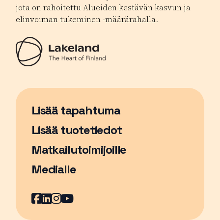
jota on rahoitettu Alueiden kestävän kasvun ja
elinvoiman tukeminen -määrärahalla.
Lisää tapahtuma
Sivu avautuu uudessa ikkunassa
Lisää tuotetiedot
Matkailutoimijoille
Medialle
Facebook
Sivu avautuu uudessa ikkunassa
LinkedIn
Sivu avautuu uudessa ikkunassa
Instagram
Sivu avautuu uudessa ikkunass
YouTube
Sivu avautuu uudessa ikkuna