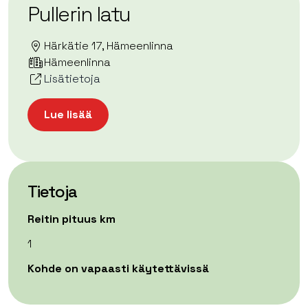
Pullerin latu
Härkätie 17, Hämeenlinna
Hämeenlinna
Lisätietoja
Lue lisää
Tietoja
Reitin pituus km
1
Kohde on vapaasti käytettävissä
| ©
Leaflet
OpenStreetMap