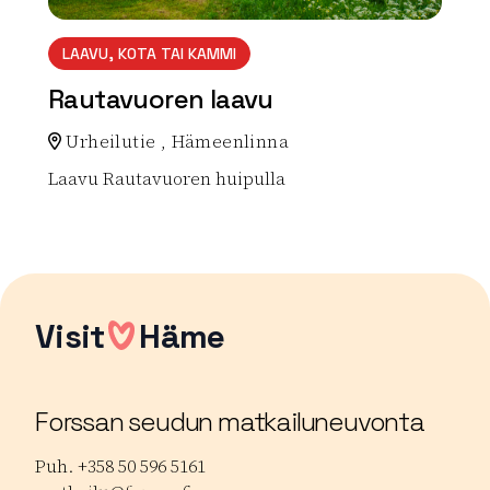
LAAVU, KOTA TAI KAMMI
Rautavuoren laavu
Urheilutie , Hämeenlinna
Laavu Rautavuoren huipulla
Lue lisää luontokohteesta Rautavuoren laavu
Visit
Häme
Forssan seudun matkailuneuvonta
Puh. +358 50 596 5161