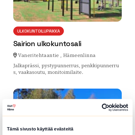
ULKOKUNTOILUPAIKKA
Sairion ulkokuntosali
Vaneritehtaantie , Hämeenlinna
Jalkaprässi, pystypunnerrus, penkkipunnerru
s, vaakasoutu, monitoimilaite.
Lue lisää luontokohteesta Sairion ulkokuntosali
array(0) { }
Tämä sivusto käyttää evästeitä