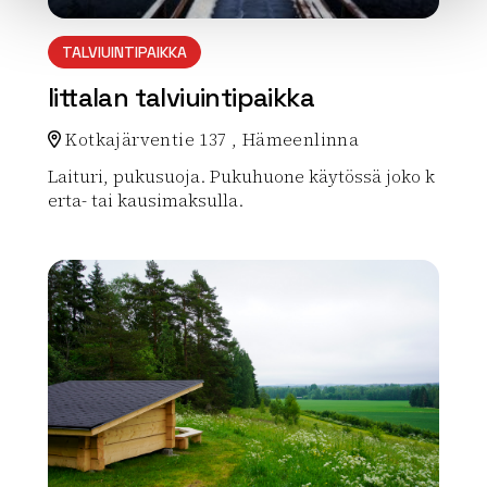
TALVIUINTIPAIKKA
Iittalan talviuintipaikka
Kotkajärventie 137 , Hämeenlinna
Laituri, pukusuoja. Pukuhuone käytössä joko k
erta- tai kausimaksulla.
Lue lisää luontokohteesta Iittalan talviuintipaikka
array(0) { }