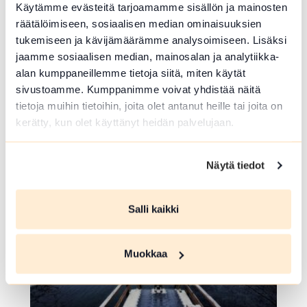
Käytämme evästeitä tarjoamamme sisällön ja mainosten
räätälöimiseen, sosiaalisen median ominaisuuksien
tukemiseen ja kävijämäärämme analysoimiseen. Lisäksi
jaamme sosiaalisen median, mainosalan ja analytiikka-
ULKOKUNTOILUPAIKKA
alan kumppaneillemme tietoja siitä, miten käytät
sivustoamme. Kumppanimme voivat yhdistää näitä
Peltosaaren ulkokuntoilulaitteet
tietoja muihin tietoihin, joita olet antanut heille tai joita on
kerätty, kun olet käyttänyt heidän palvelujaan.
Hj. Elomaan katu 4 , Riihimäki
Lue lisää luontokohteesta Peltosaaren ulkokuntoilulai
Näytä tiedot
array(0) { }
Salli kaikki
Muokkaa