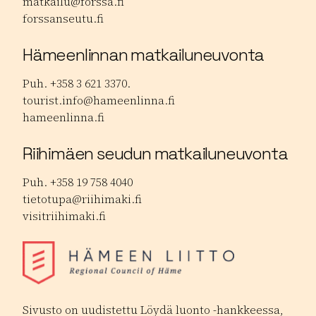
matkailu@forssa.fi
forssanseutu.fi
Hämeenlinnan matkailuneuvonta
Puh. +358 3 621 3370.
tourist.info@hameenlinna.fi
hameenlinna.fi
Riihimäen seudun matkailuneuvonta
Puh. +358 19 758 4040
tietotupa@riihimaki.fi
visitriihimaki.fi
Sivusto on uudistettu Löydä luonto -hankkeessa,