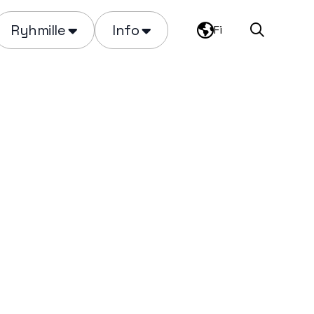
Ryhmille
Info
Fi
Haku