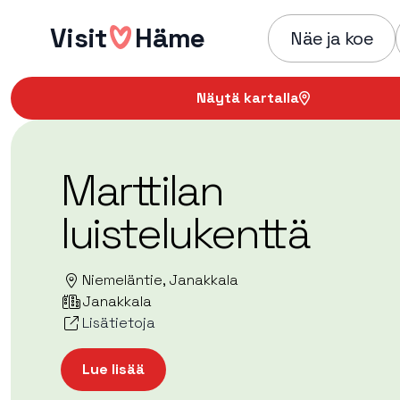
Hyppää
Visit
Häme
sisältöön
Näe ja koe
Näytä kartalla
Marttilan
luistelukenttä
Niemeläntie, Janakkala
Janakkala
Lisätietoja
Lue lisää