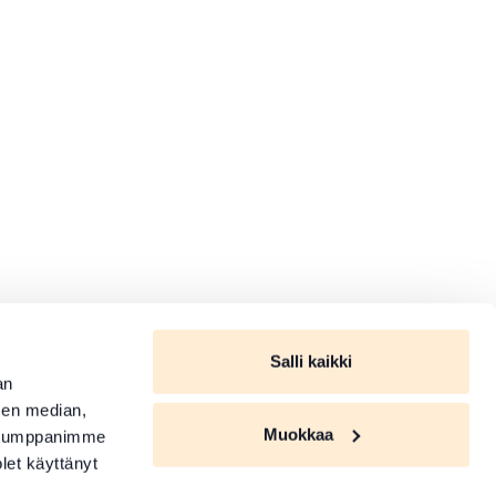
Salli kaikki
an
sen median,
Muokkaa
. Kumppanimme
olet käyttänyt