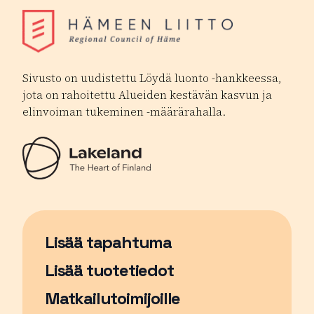
Sivusto on uudistettu Löydä luonto -hankkeessa,
jota on rahoitettu Alueiden kestävän kasvun ja
elinvoiman tukeminen -määrärahalla.
Lisää tapahtuma
Sivu avautuu uudessa ikkunassa
Lisää tuotetiedot
Matkailutoimijoille