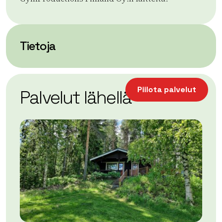
Tietoja
| ©
Leaflet
OpenStreetMap
+
Piilota palvelut
Palvelut lähellä
−