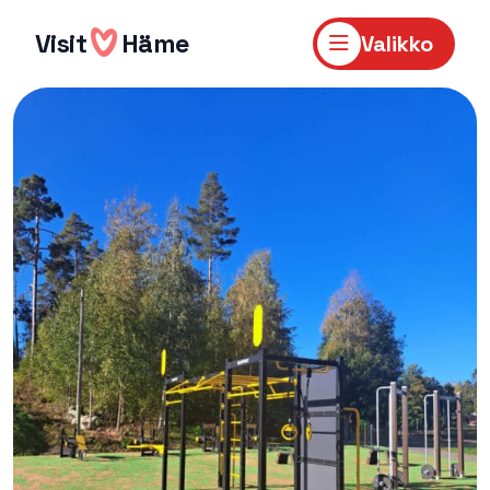
Hyppää
sisältöön
Visit
Häme
Valikko