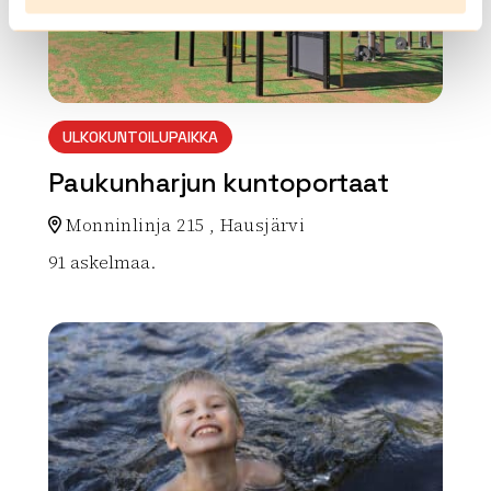
ULKOKUNTOILUPAIKKA
Paukunharjun kuntoportaat
Monninlinja 215 , Hausjärvi
91 askelmaa.
Lue lisää luontokohteesta Paukunharjun kuntoportaa
array(0) { }