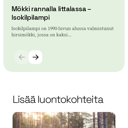
Mökki rannalla Iittalassa –
Mö
Isokilpilampi
Koi
jok
Isokilpilampi on 1990-luvun alussa valmistunut
hirsimökki, jossa on kaksi...
Lue
Lue lisää tuotteesta Mökki rannalla Iittalassa – Isokilpi
Lisää luontokohteita
array(0) { }