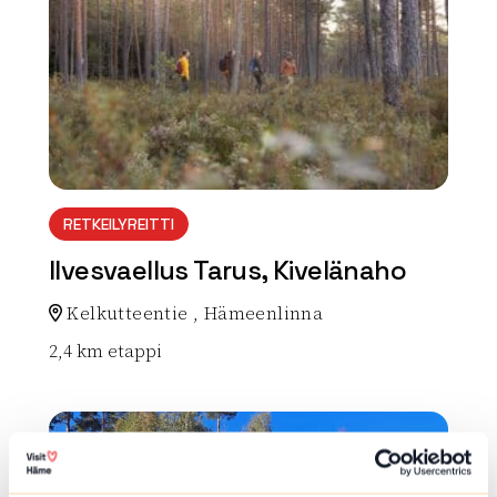
RETKEILYREITTI
Ilvesvaellus Tarus, Kivelänaho
Kelkutteentie , Hämeenlinna
2,4 km etappi
Lue lisää luontokohteesta Ilvesvaellus Tarus, Kivelän
array(0) { }