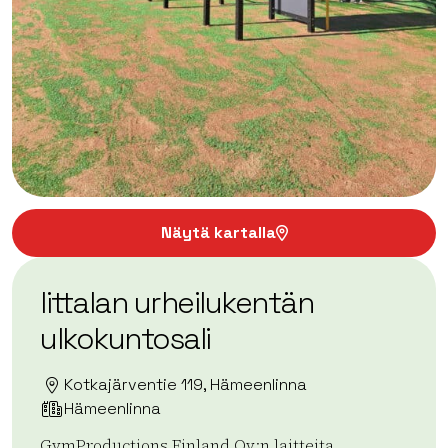
Näytä kartalla
Iittalan urheilukentän
ulkokuntosali
Kotkajärventie 119, Hämeenlinna
Hämeenlinna
GymProductions Finland Oy:n laitteita.