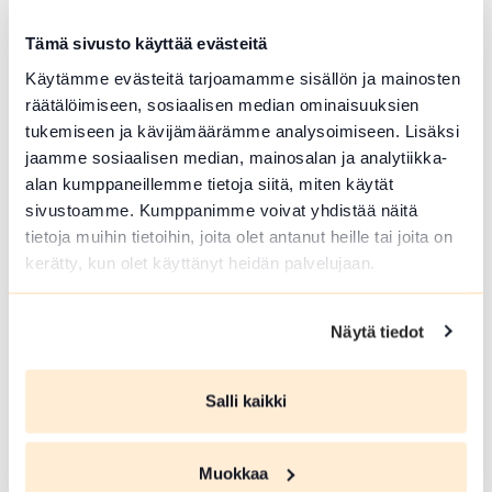
Tämä sivusto käyttää evästeitä
Käytämme evästeitä tarjoamamme sisällön ja mainosten
räätälöimiseen, sosiaalisen median ominaisuuksien
tukemiseen ja kävijämäärämme analysoimiseen. Lisäksi
jaamme sosiaalisen median, mainosalan ja analytiikka-
alan kumppaneillemme tietoja siitä, miten käytät
KUNTORATA
sivustoamme. Kumppanimme voivat yhdistää näitä
tietoja muihin tietoihin, joita olet antanut heille tai joita on
Kirkkoharjun kuntorata
kerätty, kun olet käyttänyt heidän palvelujaan.
Koivistontie 22 , Humppila
Lue lisää luontokohteesta Kirkkoharjun kuntorata
Näytä tiedot
array(0) { }
Salli kaikki
Muokkaa