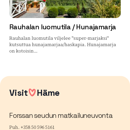
Rauhalan luomutila / Hunajamarja
Rauhalan luomutila viljelee "super-marjaksi"
kutsuttua hunajamarjaa/haskapia. Hunajamarja
on kotoisin...
Lue lisää tuotteesta Rauhalan luomutila / Hunajamarja
Visit
Häme
Forssan seudun matkailuneuvonta
Puh. +358 50 596 5161