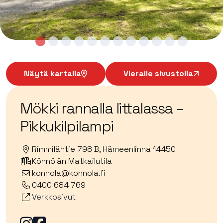
Näytä kartalla
Vieraile sivustolla
Mökki rannalla Iittalassa –
Pikkukilpilampi
Rimmiläntie 798 B, Hämeenlinna 14450
Könnölän Matkailutila
konnola@konnola.fi
0400 684 769
Verkkosivut