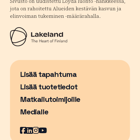
Sivusto on uudistettu Löydä luonto -hankkeessa,
jota on rahoitettu Alueiden kestävän kasvun ja
elinvoiman tukeminen -määrärahalla.
Lisää tapahtuma
Sivu avautuu uudessa ikkunassa
Lisää tuotetiedot
Matkailutoimijoille
Medialle
Facebook
Sivu avautuu uudessa ikkunassa
LinkedIn
Sivu avautuu uudessa ikkunassa
Instagram
Sivu avautuu uudessa ikkunass
YouTube
Sivu avautuu uudessa ikkuna