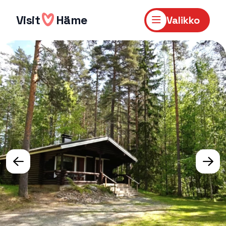
Hyppää
sisältöön
Visit
Häme
Valikko