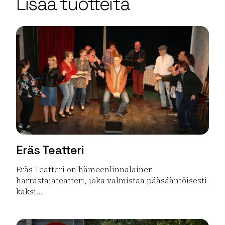
Lisää tuotteita
−
Eräs Teatteri
Eräs Teatteri on hämeenlinnalainen
harrastajateatteri, joka valmistaa pääsääntöisesti
kaksi...
Lue lisää tuotteesta Eräs Teatteri