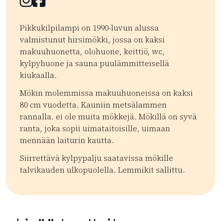
Facebook
Facebook
Pikkukilpilampi on 1990-luvun alussa
valmistunut hirsimökki, jossa on kaksi
makuuhuonetta, olohuone, keittiö, wc,
kylpyhuone ja sauna puulämmitteisellä
kiukaalla.
Mökin molemmissa makuuhuoneissa on kaksi
80 cm vuodetta. Kauniin metsälammen
rannalla. ei ole muita mökkejä. Mökillä on syvä
ranta, joka sopii uimataitoisille, uimaan
mennään laiturin kautta.
Siirrettävä kylpypalju saatavissa mökille
talvikauden ulkopuolella. Lemmikit sallittu.
Kategoriat:
Tyyppi:
accommodation
Lemmikkiystävällinen
Mökit
| ©
Leaflet
OpenStreetMap
+