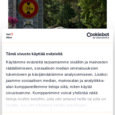
Tämä sivusto käyttää evästeitä
SFC Vantaan Talli leirintäalue
Käytämme evästeitä tarjoamamme sisällön ja mainosten
räätälöimiseen, sosiaalisen median ominaisuuksien
Vantaan Talli on ympärivuotinen leirintä-alue
tukemiseen ja kävijämäärämme analysoimiseen. Lisäksi
Hausjärven luonnon keskellä Kanta-Hämeessä,...
jaamme sosiaalisen median, mainosalan ja analytiikka-
Lue lisää tuotteesta SFC Vantaan Talli leirintäalue
alan kumppaneillemme tietoja siitä, miten käytät
sivustoamme. Kumppanimme voivat yhdistää näitä
tietoja muihin tietoihin, joita olet antanut heille tai joita on
kerätty, kun olet käyttänyt heidän palvelujaan.