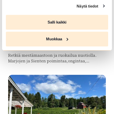
Näytä tiedot
Salli kaikki
Metsä ja Luonto-opas Lopella ja
Muokkaa
Tammelassa
Retkiä mestämaastoon ja ruokailua nuotiolla.
Marjojen ja Sienten poimintaa,ongintaa,...
Lue lisää tuotteesta Metsä ja Luonto-opas Lopella ja