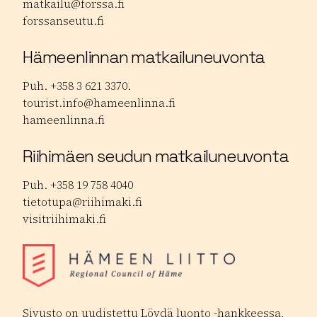
matkailu@forssa.fi
forssanseutu.fi
Hämeenlinnan matkailuneuvonta
Puh. +358 3 621 3370.
tourist.info@hameenlinna.fi
hameenlinna.fi
Riihimäen seudun matkailuneuvonta
Puh. +358 19 758 4040
tietotupa@riihimaki.fi
visitriihimaki.fi
Sivusto on uudistettu Löydä luonto -hankkeessa,