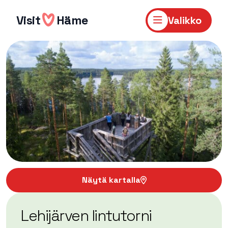
Hyppää
sisältöön
Visit
Häme
Valikko
Näytä kartalla
Lehijärven lintutorni