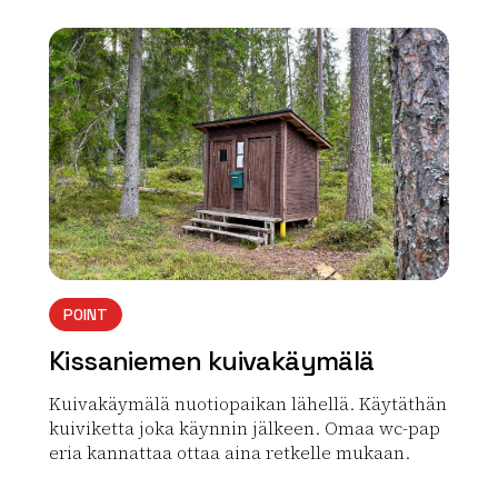
array(0) { }
POINT
Kissaniemen kuivakäymälä
Kuivakäymälä nuotiopaikan lähellä. Käytäthän
kuiviketta joka käynnin jälkeen. Omaa wc-pap
eria kannattaa ottaa aina retkelle mukaan.
Lue lisää luontokohteesta Kissaniemen kuivakäymälä