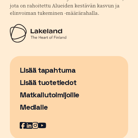
jota on rahoitettu Alueiden kestävän kasvun ja
elinvoiman tukeminen -määrärahalla.
Lisää tapahtuma
Sivu avautuu uudessa ikkunassa
Lisää tuotetiedot
Matkailutoimijoille
Medialle
Facebook
Sivu avautuu uudessa ikkunassa
LinkedIn
Sivu avautuu uudessa ikkunassa
Instagram
Sivu avautuu uudessa ikkunass
YouTube
Sivu avautuu uudessa ikkuna