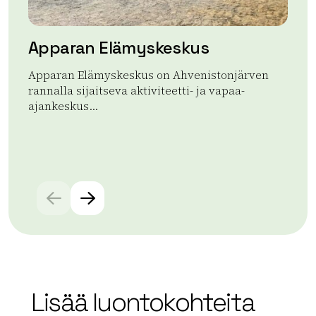
Apparan Elämyskeskus
Ap
Apparan Elämyskeskus on Ahvenistonjärven
App
rannalla sijaitseva aktiviteetti- ja vapaa-
upe
ajankeskus...
Lue
Lue lisää tuotteesta Apparan Elämyskeskus
Lisää luontokohteita