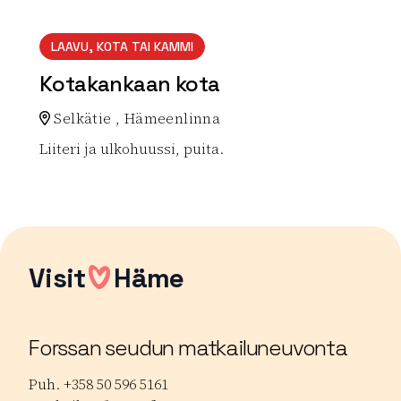
Lue lisää luontokohteesta Levonkorven kierto
LAAVU, KOTA TAI KAMMI
Kotakankaan kota
Selkätie , Hämeenlinna
Liiteri ja ulkohuussi, puita.
Lue lisää luontokohteesta Kotakankaan kota
Visit
Häme
Forssan seudun matkailuneuvonta
Puh. +358 50 596 5161