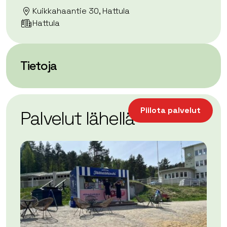
Kuikkahaantie 30, Hattula
Hattula
Tietoja
| ©
Leaflet
OpenStreetMap
+
Piilota palvelut
Palvelut lähellä
−