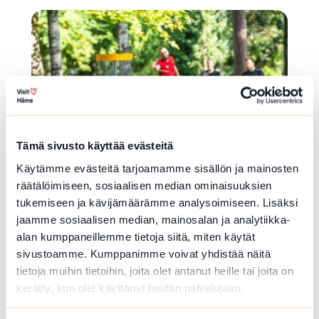
array(0) { }
Tämä sivusto käyttää evästeitä
Käytämme evästeitä tarjoamamme sisällön ja mainosten
räätälöimiseen, sosiaalisen median ominaisuuksien
FRISBEEGOLFRATA
tukemiseen ja kävijämäärämme analysoimiseen. Lisäksi
Jokioinen DiscGolfPark
jaamme sosiaalisen median, mainosalan ja analytiikka-
alan kumppaneillemme tietoja siitä, miten käytät
Kenttätie 17 , Jokioinen
sivustoamme. Kumppanimme voivat yhdistää näitä
tietoja muihin tietoihin, joita olet antanut heille tai joita on
Jonkin verran korkeuseroja. Ei talvikäytössä.
kerätty, kun olet käyttänyt heidän palvelujaan.
Lue lisää luontokohteesta Jokioinen DiscGolfPark