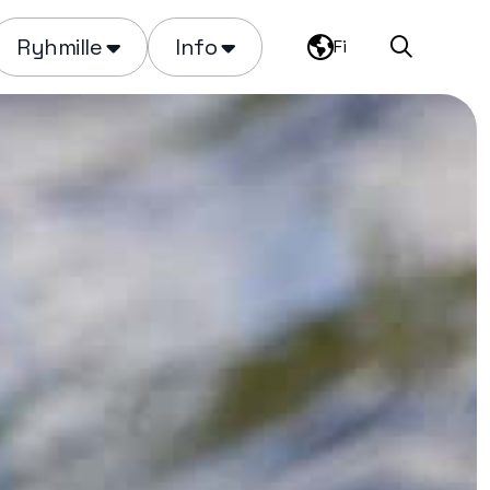
Ryhmille
Info
Fi
Haku