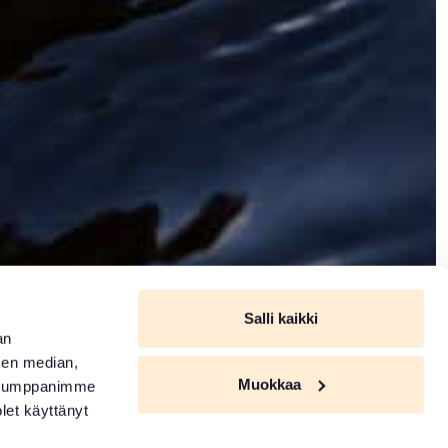
Salli kaikki
an
sen median,
Muokkaa
. Kumppanimme
olet käyttänyt