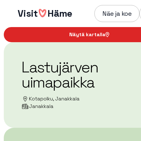
Hyppää
Visit
Häme
sisältöön
Näe ja koe
Näytä kartalla
Lastujärven
uimapaikka
Kotapolku, Janakkala
Janakkala