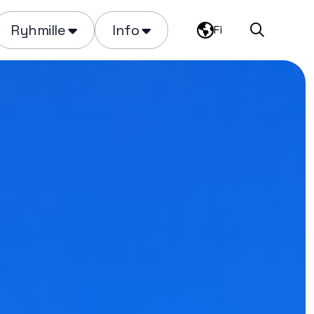
Ryhmille
Info
Fi
Haku