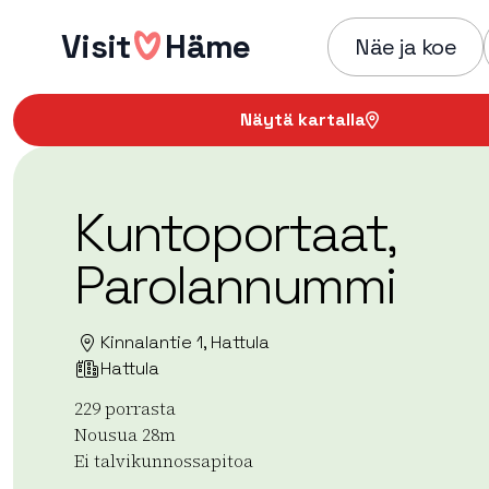
Hyppää
Visit
Häme
sisältöön
Näe ja koe
Näytä kartalla
Kuntoportaat,
Parolannummi
Kinnalantie 1, Hattula
Hattula
229 porrasta
Nousua 28m
Ei talvikunnossapitoa