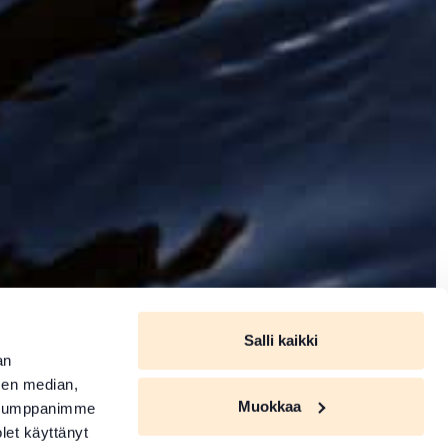
Salli kaikki
an
sen median,
Muokkaa
. Kumppanimme
olet käyttänyt