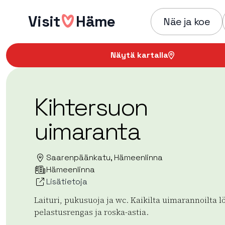
Hyppää
Visit
Häme
sisältöön
Näe ja koe
Näytä kartalla
Kihtersuon
uimaranta
Saarenpäänkatu, Hämeenlinna
Hämeenlinna
Lisätietoja
Laituri, pukusuoja ja wc. Kaikilta uimarannoilta l
pelastusrengas ja roska-astia.