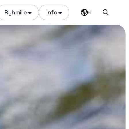
Ryhmille
Info
Fi
Haku