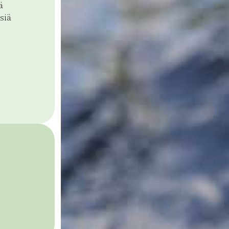
ä
siä