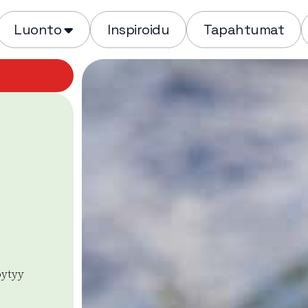
Luonto
Inspiroidu
Tapahtumat
öytyy